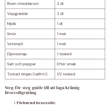
Riven cheddarost
2 dl
Vispgrädde
2 dl
Mjölk
1 dl
Smör
1 msk
Vetemjöl
1 msk
Dijonsenap
1 tesked
Salt och peppar
Efter smak
Torkad timjan (valfritt)
1/2 tesked
Steg-för-steg-guide till att laga Krämig
Broccoligratäng
Förbered broccolin: