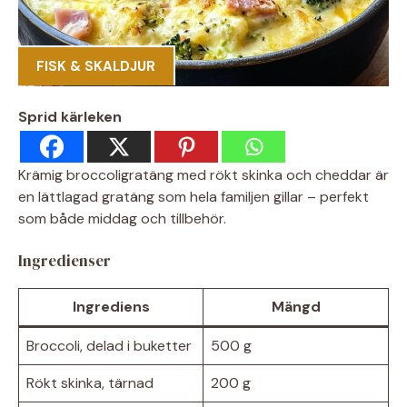
FISK & SKALDJUR
Sprid kärleken
Krämig broccoligratäng med rökt skinka och cheddar är
en lättlagad gratäng som hela familjen gillar – perfekt
som både middag och tillbehör.
Ingredienser
Ingrediens
Mängd
Broccoli, delad i buketter
500 g
Rökt skinka, tärnad
200 g