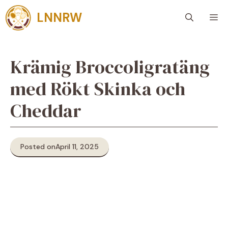
Skip
LNNRW
M
to
content
Krämig Broccoligratäng
med Rökt Skinka och
Cheddar
Posted on
April 11, 2025