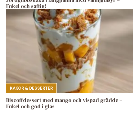
Jordgubbskaka i långpanna med vaniljglasyr –
Enkel och saftig!
KAKOR & DESSERTER
Biscoffdessert med mango och vispad grädde –
Enkel och god i glas