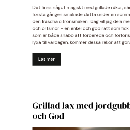
Det finns något magiskt med grillade räkor, sär
första gången smakade detta under en sommar
den fräscha citronsmaken. Idag vill jag dela me
och örtsmör – en enkel och god rätt som fick h
som är både snabb att förbereda och förföriskt
lyxa till vardagen, kommer dessa räkor att göra
Läs mer
Grillad lax med jordgubb
och God