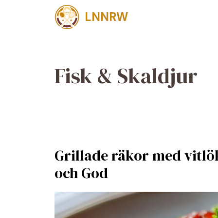
Skip
LNNRW
to
content
Fisk & Skaldjur
Grillade räkor med vitlö
och God