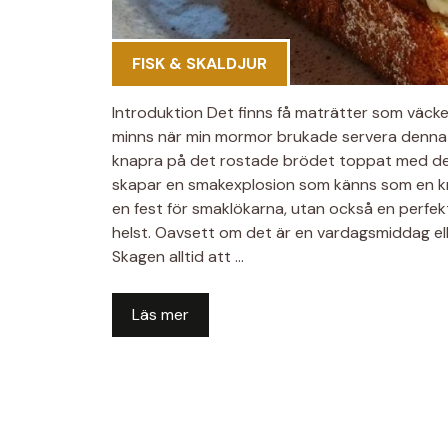
FISK & SKALDJUR
Introduktion Det finns få maträtter som väcke
minns när min mormor brukade servera denna k
knapra på det rostade brödet toppat med den l
skapar en smakexplosion som känns som en kr
en fest för smaklökarna, utan också en perfek
helst. Oavsett om det är en vardagsmiddag elle
Skagen alltid att …
Läs mer