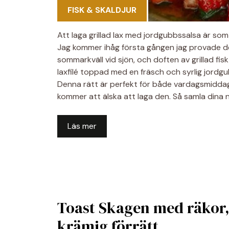
FISK & SKALDJUR
Att laga grillad lax med jordgubbssalsa är som
Jag kommer ihåg första gången jag provade d
sommarkväll vid sjön, och doften av grillad fi
laxfilé toppad med en fräsch och syrlig jordgub
Denna rätt är perfekt för både vardagsmiddagar
kommer att älska att laga den. Så samla dina n
Läs mer
Toast Skagen med räkor, 
krämig förrätt