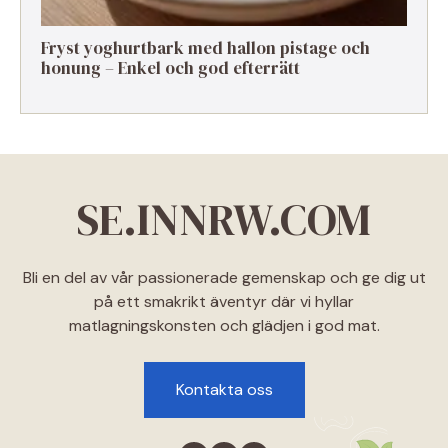
Fryst yoghurtbark med hallon pistage och
honung – Enkel och god efterrätt
SE.INNRW.COM
Bli en del av vår passionerade gemenskap och ge dig ut
på ett smakrikt äventyr där vi hyllar
matlagningskonsten och glädjen i god mat.
Kontakta oss