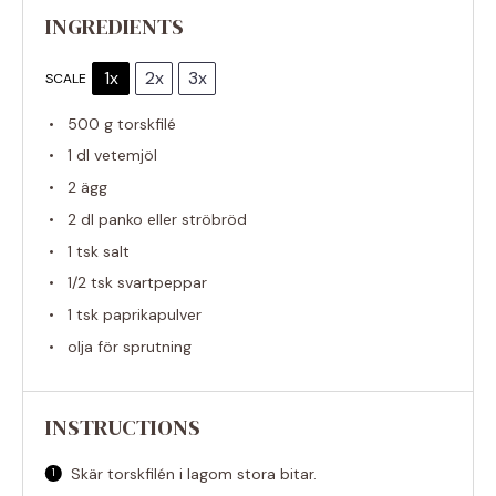
INGREDIENTS
1x
2x
3x
SCALE
500 g
torskfilé
1
dl vetemjöl
2
ägg
2
dl panko eller ströbröd
1
tsk salt
1/2
tsk svartpeppar
1
tsk paprikapulver
olja för sprutning
INSTRUCTIONS
Skär torskfilén i lagom stora bitar.