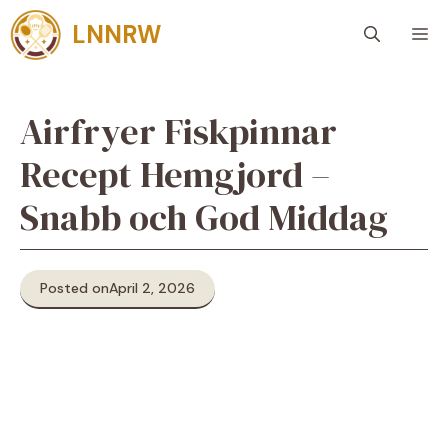
Skip
LNNRW
M
to
content
Airfryer Fiskpinnar
Recept Hemgjord –
Snabb och God Middag
Posted on
April 2, 2026