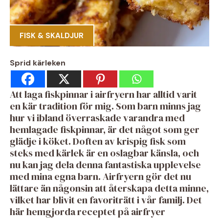
FISK & SKALDJUR
Sprid kärleken
Att laga fiskpinnar i airfryern har alltid varit
en kär tradition för mig. Som barn minns jag
hur vi ibland överraskade varandra med
hemlagade fiskpinnar, är det något som ger
glädje i köket. Doften av krispig fisk som
steks med kärlek är en oslagbar känsla, och
nu kan jag dela denna fantastiska upplevelse
med mina egna barn. Airfryern gör det nu
lättare än någonsin att återskapa detta minne,
vilket har blivit en favoriträtt i vår familj. Det
här hemgjorda receptet på airfryer