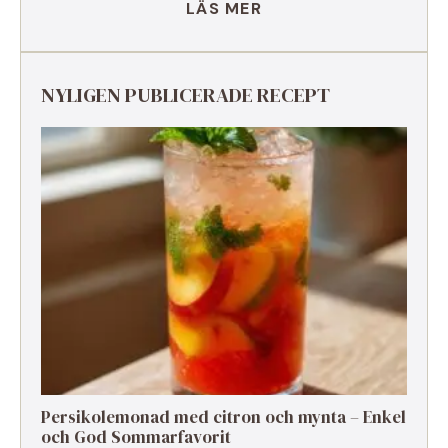
LÄS MER
NYLIGEN PUBLICERADE RECEPT
Persikolemonad med citron och mynta – Enkel
och God Sommarfavorit