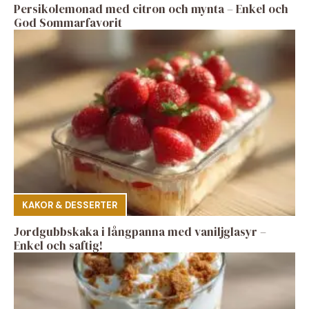
Persikolemonad med citron och mynta – Enkel och
God Sommarfavorit
KAKOR & DESSERTER
Jordgubbskaka i långpanna med vaniljglasyr –
Enkel och saftig!