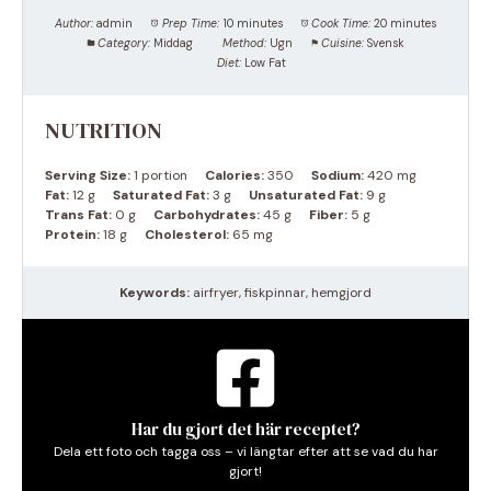
Author:
admin
Prep Time:
10 minutes
Cook Time:
20 minutes
Category:
Middag
Method:
Ugn
Cuisine:
Svensk
Diet:
Low Fat
NUTRITION
Serving Size:
1 portion
Calories:
350
Sodium:
420 mg
Fat:
12 g
Saturated Fat:
3 g
Unsaturated Fat:
9 g
Trans Fat:
0 g
Carbohydrates:
45 g
Fiber:
5 g
Protein:
18 g
Cholesterol:
65 mg
Keywords:
airfryer, fiskpinnar, hemgjord
Har du gjort det här receptet?
Dela ett foto och tagga oss – vi längtar efter att se vad du har
gjort!