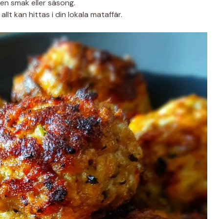
en smak eller säsong.
lt kan hittas i din lokala mataffär.