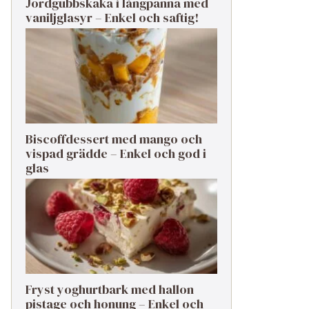
Jordgubbskaka i långpanna med
vaniljglasyr – Enkel och saftig!
Biscoffdessert med mango och
vispad grädde – Enkel och god i
glas
Fryst yoghurtbark med hallon
pistage och honung – Enkel och