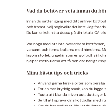
Vad du behöver veta innan du bö
Innan du sätter igång med ditt airfryer köttbul
och främst, välj högkvalitativt kött. Jag före
Du kan enkelt hitta dessa på din lokala ICA ell
Var noga med att inte överarbeta köttfärsen, f
varsamt och forma bollarna med händerna. Mån
lagom storlek, ungefär som en golfboll, så kok
hjälper köttbullarna att få den där härligt kris
Mina bästa tips och tricks
Använd gärna färska örter som persilja e
För en mer kryddig smak, kan du lägga till 
Testa att blanda i riven ost, detta ger
Se till att spraya dina köttbullar med lite
Om du har möjlighet, låt köttbullarna vil