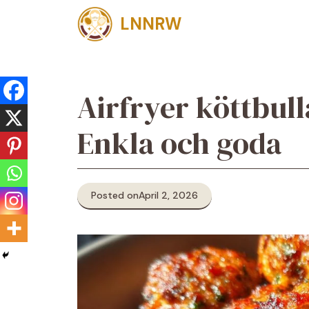
Skip
LNNRW
to
content
Airfryer köttbull
Enkla och goda
Posted on
April 2, 2026