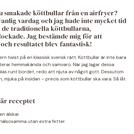
 smakade köttbullar från en airfryer?
 vanlig vardag och jag hade inte mycket tid
de traditionella köttbullarna,
lockade. Jag bestämde mig för att
ch resultatet blev fantastisk!
rn twist på en klassisk svensk rätt. Köttbullar är inte bara
nterar hemmakänsla och samvaro. När jag lagar dessa
amlas runt bordet, redo att njuta av något gott. Dessutom
 mjuka på insidan – precis som köttbullar ska vara. Så låt
här receptet
n älskar.
h hälsosamma utan extra fetter.