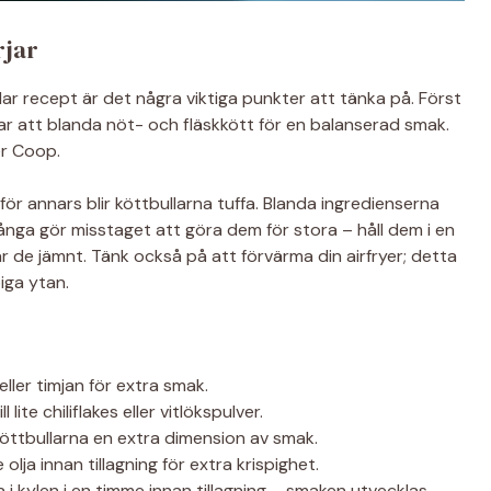
rjar
lar recept är det några viktiga punkter att tänka på. Först
drar att blanda nöt- och fläskkött för en balanserad smak.
er Coop.
ör annars blir köttbullarna tuffa. Blanda ingredienserna
ga gör misstaget att göra dem för stora – håll dem i en
ar de jämnt. Tänk också på att förvärma din airfryer; detta
piga ytan.
ller timjan för extra smak.
lite chiliflakes eller vitlökspulver.
 köttbullarna en extra dimension av smak.
 olja innan tillagning för extra krispighet.
a i kylen i en timme innan tillagning – smaken utvecklas