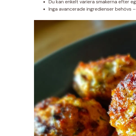
Du kan enkelt variera smakerna efter eg
Inga avancerade ingredienser behövs – al