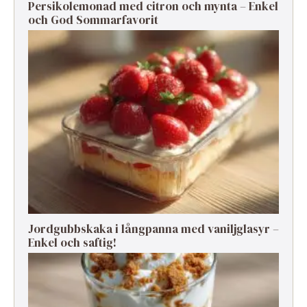
Persikolemonad med citron och mynta – Enkel
och God Sommarfavorit
Jordgubbskaka i långpanna med vaniljglasyr –
Enkel och saftig!