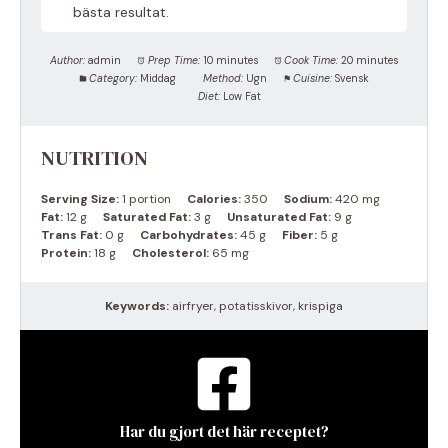
bästa resultat.
Author:
admin
Prep Time:
10 minutes
Cook Time:
20 minutes
Category:
Middag
Method:
Ugn
Cuisine:
Svensk
Diet:
Low Fat
NUTRITION
Serving Size:
1 portion
Calories:
350
Sodium:
420 mg
Fat:
12 g
Saturated Fat:
3 g
Unsaturated Fat:
9 g
Trans Fat:
0 g
Carbohydrates:
45 g
Fiber:
5 g
Protein:
18 g
Cholesterol:
65 mg
Keywords:
airfryer, potatisskivor, krispiga
Har du gjort det här receptet?