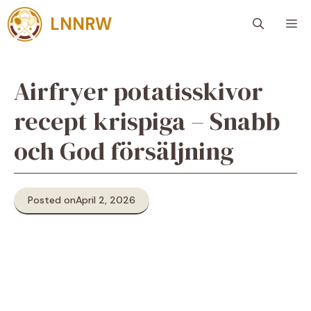
Skip
LNNRW
M
to
content
Airfryer potatisskivor
recept krispiga – Snabb
och God försäljning
Posted on
April 2, 2026