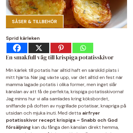
SÅSER & TILLBEHÖR
Sprid kärleken
En smakfull väg till krispiga potatisskivor
Min kärlek till potatis har alltid haft en särskild plats i
mitt hjärta. När jag växte upp, var det alltid en fest när
mamma lagade potatis i olika former, men inget slår
känslan av att få de perfekta, krispiga potatisskivorna!
Jag minns hur vi alla samlades kring köksbordet,
sniffande på doften av nygrillade potatisar, knapriga på
utsidan och mjuka inuti. Med detta
airfryer
potatisskivor recept krispiga – Snabb och God
försäljning
kan du fånga den känslan direkt hemma,