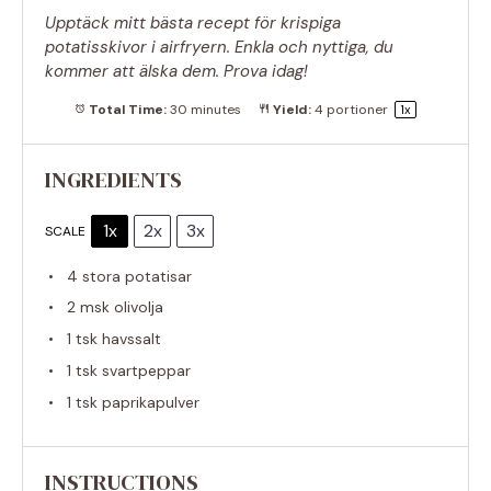
Upptäck mitt bästa recept för krispiga
potatisskivor i airfryern. Enkla och nyttiga, du
kommer att älska dem. Prova idag!
Total Time:
30 minutes
Yield:
4
portioner
1
x
INGREDIENTS
1x
2x
3x
SCALE
4
stora potatisar
2
msk olivolja
1
tsk havssalt
1
tsk svartpeppar
1
tsk paprikapulver
INSTRUCTIONS