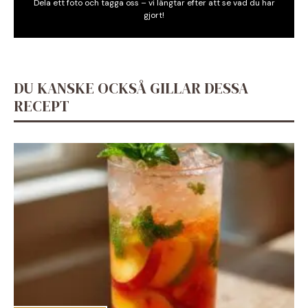
Dela ett foto och tagga oss – vi längtar efter att se vad du har
gjort!
DU KANSKE OCKSÅ GILLAR DESSA
RECEPT