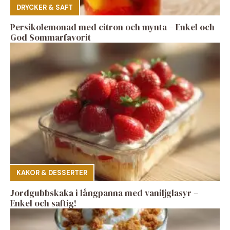
DRYCKER & SAFT
Persikolemonad med citron och mynta – Enkel och
God Sommarfavorit
KAKOR & DESSERTER
Jordgubbskaka i långpanna med vaniljglasyr –
Enkel och saftig!