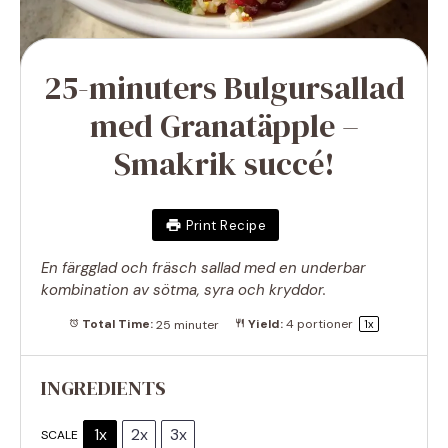
25-minuters Bulgursallad
med Granatäpple –
Smakrik succé!
Print Recipe
En färgglad och fräsch sallad med en underbar
kombination av sötma, syra och kryddor.
Total Time:
25 minuter
Yield:
4
portioner
1
x
INGREDIENTS
1x
2x
3x
SCALE