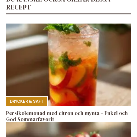
RECEPT
DRYCKER & SAFT
Persikolemonad med citron och mynta – Enkel och
God Sommarfavorit