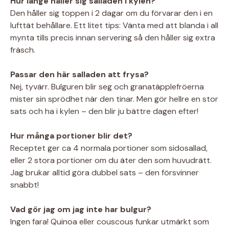
Hur länge håller sig salladen i kylen?
Den håller sig toppen i 2 dagar om du förvarar den i en
lufttät behållare. Ett litet tips: Vänta med att blanda i all
mynta tills precis innan servering så den håller sig extra
fräsch.
Passar den här salladen att frysa?
Nej, tyvärr. Bulguren blir seg och granatäpplefröerna
mister sin sprödhet när den tinar. Men gör hellre en stor
sats och ha i kylen – den blir ju bättre dagen efter!
Hur många portioner blir det?
Receptet ger ca 4 normala portioner som sidosallad,
eller 2 stora portioner om du äter den som huvudrätt.
Jag brukar alltid göra dubbel sats – den försvinner
snabbt!
Vad gör jag om jag inte har bulgur?
Ingen fara! Quinoa eller couscous funkar utmärkt som