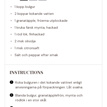
1
kopp bulgur
2
koppar kokande vatten
1
granatäpple, fröerna utplockade
1
kruka färsk mynta, hackad
1
röd lök, finhackad
2
msk olivolja
1
msk citronsaft
Salt och peppar efter smak
INSTRUCTIONS
Koka bulguren i det kokande vattnet enligt
anvisningarna på förpackningen. Låt svalna.
Blanda bulgur, granatäpplefrön, mynta och
rödlök i en stor skål.