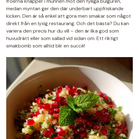
fröerna knäpper i munnen mot den fylliga bulguren,
medan myntan ger den där underbart uppfriskande
kicken. Den är så enkel att göra men smakar som något
direkt från en lyxig restaurang. Och det bästa? Du kan
variera den precis hur du vill – den är lika god som
huvudrätt eller som sallad vid sidan om. Ett riktigt
smakbomb som alltid blir en succé!