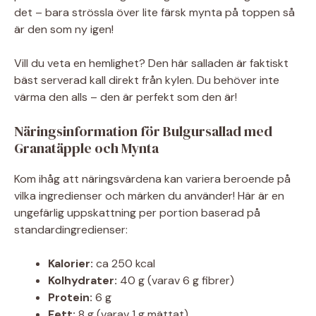
det – bara strössla över lite färsk mynta på toppen så
är den som ny igen!
Vill du veta en hemlighet? Den här salladen är faktiskt
bäst serverad kall direkt från kylen. Du behöver inte
värma den alls – den är perfekt som den är!
Näringsinformation för Bulgursallad med
Granatäpple och Mynta
Kom ihåg att näringsvärdena kan variera beroende på
vilka ingredienser och märken du använder! Här är en
ungefärlig uppskattning per portion baserad på
standardingredienser:
Kalorier:
ca 250 kcal
Kolhydrater:
40 g (varav 6 g fibrer)
Protein:
6 g
Fett:
8 g (varav 1 g mättat)