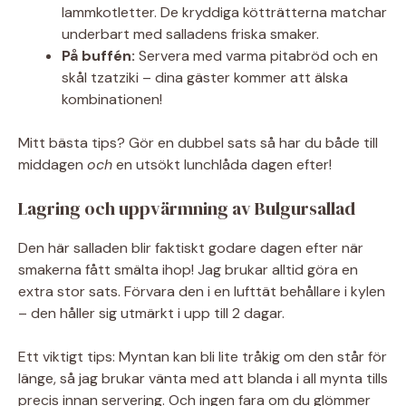
lammkotletter. De kryddiga kötträtterna matchar
underbart med salladens friska smaker.
På buffén:
Servera med varma pitabröd och en
skål tzatziki – dina gäster kommer att älska
kombinationen!
Mitt bästa tips? Gör en dubbel sats så har du både till
middagen
och
en utsökt lunchlåda dagen efter!
Lagring och uppvärmning av Bulgursallad
Den här salladen blir faktiskt godare dagen efter när
smakerna fått smälta ihop! Jag brukar alltid göra en
extra stor sats. Förvara den i en lufttät behållare i kylen
– den håller sig utmärkt i upp till 2 dagar.
Ett viktigt tips: Myntan kan bli lite tråkig om den står för
länge, så jag brukar vänta med att blanda i all mynta tills
precis innan servering. Och ingen fara om du glömmer