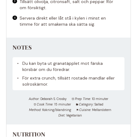
Tillsätt olivolja, citronsaft, salt och peppar. Rör
om försiktigt.
Servera direkt eller låt stå i kylen i minst en
timme för att smakerna ska sätta sig.
NOTES
Du kan byta ut granatäpplet mot färska
körsbär om du föredrar.
För extra crunch, tillsätt rostade mandlar eller
solroskärnor.
Author:
Deborah S. Crosby
Prep Time:
10 minuter
Cook Time:
15 minuter
Category:
Sallad
Method:
Kokning/blandning
Cuisine:
Mellanöstern
Diet:
Vegetarian
NUTRITION