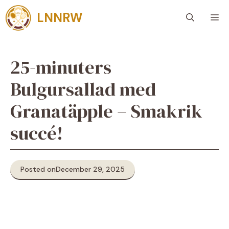
Skip
LNNRW
M
to
content
25-minuters
Bulgursallad med
Granatäpple – Smakrik
succé!
Posted on
December 29, 2025