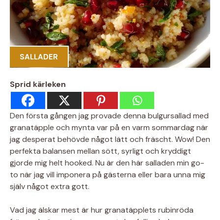
SALLADER
Sprid kärleken
Den första gången jag provade denna bulgursallad med
granatäpple och mynta var på en varm sommardag när
jag desperat behövde något lätt och fräscht. Wow! Den
perfekta balansen mellan sött, syrligt och kryddigt
gjorde mig helt hooked. Nu är den här salladen min go-
to när jag vill imponera på gästerna eller bara unna mig
själv något extra gott.
Vad jag älskar mest är hur granatäpplets rubinröda