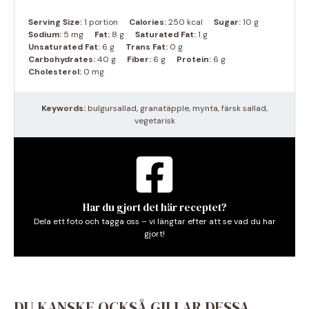
Serving Size:
1 portion
Calories:
250 kcal
Sugar:
10 g
Sodium:
5 mg
Fat:
8 g
Saturated Fat:
1 g
Unsaturated Fat:
6 g
Trans Fat:
0 g
Carbohydrates:
40 g
Fiber:
6 g
Protein:
6 g
Cholesterol:
0 mg
Keywords:
bulgursallad, granatäpple, mynta, färsk sallad,
vegetarisk
Har du gjort det här receptet?
Dela ett foto och tagga oss – vi längtar efter att se vad du har
gjort!
DU KANSKE OCKSÅ GILLAR DESSA