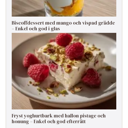
Biscoffdessert med mango och vispad grädde
– Enkel och god i glas
Fryst yoghurtbark med hallon pistage och
honung – Enkel och god efterrätt