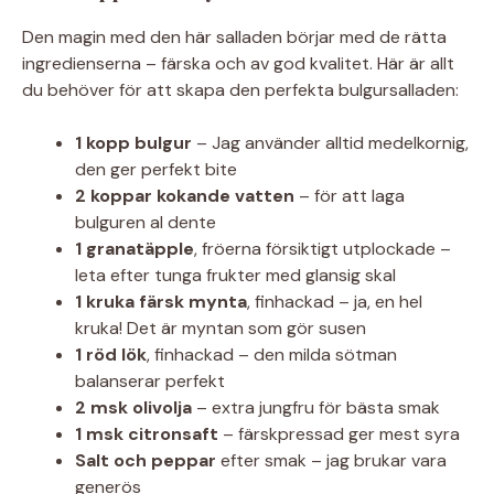
Den magin med den här salladen börjar med de rätta
ingredienserna – färska och av god kvalitet. Här är allt
du behöver för att skapa den perfekta bulgursalladen:
1 kopp bulgur
– Jag använder alltid medelkornig,
den ger perfekt bite
2 koppar kokande vatten
– för att laga
bulguren al dente
1 granatäpple
, fröerna försiktigt utplockade –
leta efter tunga frukter med glansig skal
1 kruka färsk mynta
, finhackad – ja, en hel
kruka! Det är myntan som gör susen
1 röd lök
, finhackad – den milda sötman
balanserar perfekt
2 msk olivolja
– extra jungfru för bästa smak
1 msk citronsaft
– färskpressad ger mest syra
Salt och peppar
efter smak – jag brukar vara
generös