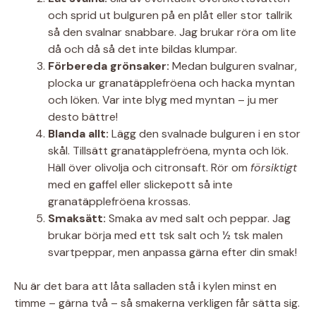
och sprid ut bulguren på en plåt eller stor tallrik
så den svalnar snabbare. Jag brukar röra om lite
då och då så det inte bildas klumpar.
Förbereda grönsaker:
Medan bulguren svalnar,
plocka ur granatäpplefröena och hacka myntan
och löken. Var inte blyg med myntan – ju mer
desto bättre!
Blanda allt:
Lägg den svalnade bulguren i en stor
skål. Tillsätt granatäpplefröena, mynta och lök.
Häll över olivolja och citronsaft. Rör om
försiktigt
med en gaffel eller slickepott så inte
granatäpplefröena krossas.
Smaksätt:
Smaka av med salt och peppar. Jag
brukar börja med ett tsk salt och ½ tsk malen
svartpeppar, men anpassa gärna efter din smak!
Nu är det bara att låta salladen stå i kylen minst en
timme – gärna två – så smakerna verkligen får sätta sig.