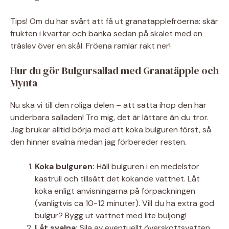
Tips! Om du har svårt att få ut granatäpplefröerna: skär
frukten i kvartar och banka sedan på skalet med en
träslev över en skål. Fröena ramlar rakt ner!
Hur du gör Bulgursallad med Granatäpple och
Mynta
Nu ska vi till den roliga delen – att sätta ihop den här
underbara salladen! Tro mig, det är lättare än du tror.
Jag brukar alltid börja med att koka bulguren först, så
den hinner svalna medan jag förbereder resten.
Koka bulguren:
Häll bulguren i en medelstor
kastrull och tillsätt det kokande vattnet. Låt
koka enligt anvisningarna på förpackningen
(vanligtvis ca 10-12 minuter). Vill du ha extra god
bulgur? Bygg ut vattnet med lite buljong!
Låt svalna:
Sila av eventuellt överskottsvatten