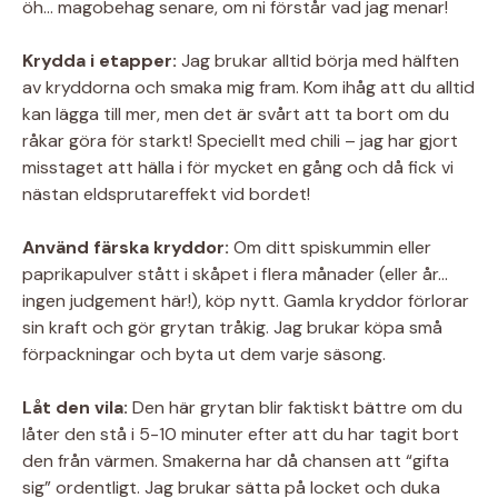
öh… magobehag senare, om ni förstår vad jag menar!
Krydda i etapper:
Jag brukar alltid börja med hälften
av kryddorna och smaka mig fram. Kom ihåg att du alltid
kan lägga till mer, men det är svårt att ta bort om du
råkar göra för starkt! Speciellt med chili – jag har gjort
misstaget att hälla i för mycket en gång och då fick vi
nästan eldsprutareffekt vid bordet!
Använd färska kryddor:
Om ditt spiskummin eller
paprikapulver stått i skåpet i flera månader (eller år…
ingen judgement här!), köp nytt. Gamla kryddor förlorar
sin kraft och gör grytan tråkig. Jag brukar köpa små
förpackningar och byta ut dem varje säsong.
Låt den vila:
Den här grytan blir faktiskt bättre om du
låter den stå i 5-10 minuter efter att du har tagit bort
den från värmen. Smakerna har då chansen att “gifta
sig” ordentligt. Jag brukar sätta på locket och duka