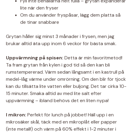
Fyll inte behållarna helt fulla – grytan expanderar
lite när den fryser
Om du använder fryspåsar, lägg dem platta så
de tinar snabbare
Grytan håller sig minst 3 månader i frysen, men jag
brukar alltid äta upp inom 6 veckor för bästa smak.
Uppvärmning på spisen:
Detta är min favoritmetod!
Ta fram grytan från kylen i god tid så den kan bli
rumstempererad. Värm sedan långsamt i en kastrull på
medel-låg värme under omrörning. Om den blir för tjock
kan du tillsätta lite vatten eller buljong. Det tar cirka 10-
15 minuter. Smaka alltid av med lite salt efter
uppvärmning – ibland behövs det en liten nypa!
I mikron:
Perfekt för lunch på jobbet! Häll upp i en
mikrosäker skål, täck med en mikroplåt eller papper
(inte metall!) och värm på 60% effekt i 1-2 minuter i