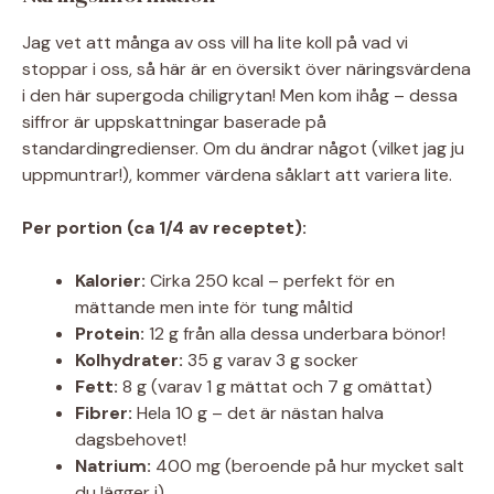
Jag vet att många av oss vill ha lite koll på vad vi
stoppar i oss, så här är en översikt över näringsvärdena
i den här supergoda chiligrytan! Men kom ihåg – dessa
siffror är uppskattningar baserade på
standardingredienser. Om du ändrar något (vilket jag ju
uppmuntrar!), kommer värdena såklart att variera lite.
Per portion (ca 1/4 av receptet):
Kalorier:
Cirka 250 kcal – perfekt för en
mättande men inte för tung måltid
Protein:
12 g från alla dessa underbara bönor!
Kolhydrater:
35 g varav 3 g socker
Fett:
8 g (varav 1 g mättat och 7 g omättat)
Fibrer:
Hela 10 g – det är nästan halva
dagsbehovet!
Natrium:
400 mg (beroende på hur mycket salt
du lägger i)