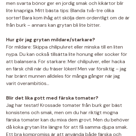
men svarta bönor ger en jordig smak och kikärtor blir
lite knapriga. Mitt bästa tips: Blanda två-tre olika
sorter! Bara kom ihåg att skölja dem ordentligt om de är
från burk – annars kan grytan bli lite bitter.
Hur gör jag grytan mildare/starkare?
För mildare: Skippa chilipulvret eller minska till en liten
nypa. Du kan också tillsätta lite honung eller socker för
att balansera. För starkare: Mer chilipulver, eller hacka
en färsk chili när du fräser löken! Men var försiktig – jag
har bränt munnen alldeles för många gånger när jag
varit överambitiös…
Blir det lika gott med färska tomater?
Jag har testat! Krossade tomater från burk ger bäst
konsistens och smak, men om du har riktigt mogna
färska tomater kan du mixa dem grovt. Men du behöver
då koka grytan lite längre för att få samma djupa smak.
Ett bra kompromiss är att använda både färska och