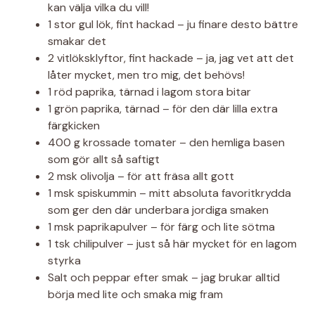
kan välja vilka du vill!
1 stor gul lök, fint hackad – ju finare desto bättre
smakar det
2 vitlöksklyftor, fint hackade – ja, jag vet att det
låter mycket, men tro mig, det behövs!
1 röd paprika, tärnad i lagom stora bitar
1 grön paprika, tärnad – för den där lilla extra
färgkicken
400 g krossade tomater – den hemliga basen
som gör allt så saftigt
2 msk olivolja – för att fräsa allt gott
1 msk spiskummin – mitt absoluta favoritkrydda
som ger den där underbara jordiga smaken
1 msk paprikapulver – för färg och lite sötma
1 tsk chilipulver – just så här mycket för en lagom
styrka
Salt och peppar efter smak – jag brukar alltid
börja med lite och smaka mig fram