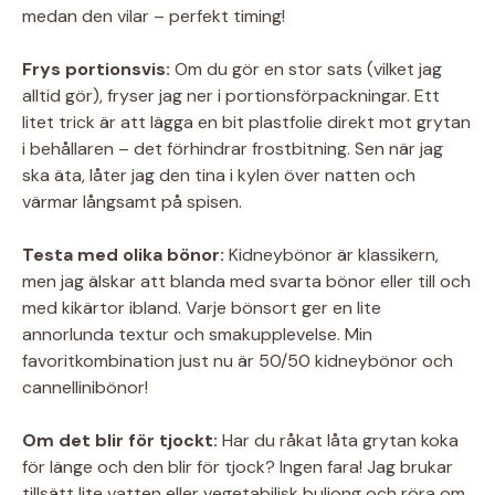
medan den vilar – perfekt timing!
Frys portionsvis:
Om du gör en stor sats (vilket jag
alltid gör), fryser jag ner i portionsförpackningar. Ett
litet trick är att lägga en bit plastfolie direkt mot grytan
i behållaren – det förhindrar frostbitning. Sen när jag
ska äta, låter jag den tina i kylen över natten och
värmar långsamt på spisen.
Testa med olika bönor:
Kidneybönor är klassikern,
men jag älskar att blanda med svarta bönor eller till och
med kikärtor ibland. Varje bönsort ger en lite
annorlunda textur och smakupplevelse. Min
favoritkombination just nu är 50/50 kidneybönor och
cannellinibönor!
Om det blir för tjockt:
Har du råkat låta grytan koka
för länge och den blir för tjock? Ingen fara! Jag brukar
tillsätt lite vatten eller vegetabilisk buljong och röra om.