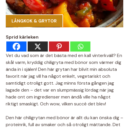
LÅNGKOK & GRYTOR
Sprid kärleken
Vet du vad som är det bästa med en kall vinterkväll? En
skål varm, kryddig chiligryta med bönor som värmer dig
ända in i själen! Den här grytan har blivit min absoluta
favorit när jag vill ha något enkelt, vegetariskt och
samtidigt otroligt gott. Jag minns första gången jag
lagade den – det var en slumpmässig lördag när jag
hade ont om ingredienser men ändå ville ha något
riktigt smaskigt. Och wow, vilken succé det blev!
Den här chiligrytan med bönor är allt du kan önska dig –
proteinrik, full av smaker och så otroligt mättande. Det