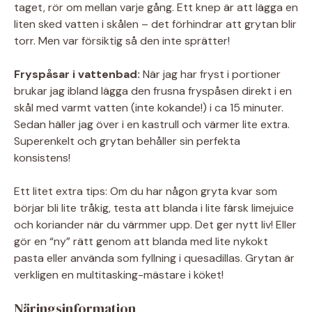
taget, rör om mellan varje gång. Ett knep är att lägga en
liten sked vatten i skålen – det förhindrar att grytan blir
torr. Men var försiktig så den inte sprätter!
Fryspåsar i vattenbad:
När jag har fryst i portioner
brukar jag ibland lägga den frusna fryspåsen direkt i en
skål med varmt vatten (inte kokande!) i ca 15 minuter.
Sedan häller jag över i en kastrull och värmer lite extra.
Superenkelt och grytan behåller sin perfekta
konsistens!
Ett litet extra tips: Om du har någon gryta kvar som
börjar bli lite tråkig, testa att blanda i lite färsk limejuice
och koriander när du värmmer upp. Det ger nytt liv! Eller
gör en “ny” rätt genom att blanda med lite nykokt
pasta eller använda som fyllning i quesadillas. Grytan är
verkligen en multitasking-mästare i köket!
Näringsinformation