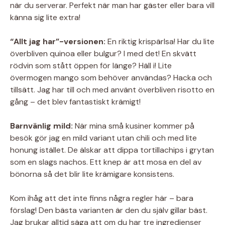
när du serverar. Perfekt när man har gäster eller bara vill
känna sig lite extra!
“Allt jag har”-versionen:
En riktig krispärlsa! Har du lite
överbliven quinoa eller bulgur? I med det! En skvätt
rödvin som stått öppen för länge? Häll i! Lite
övermogen mango som behöver användas? Hacka och
tillsätt. Jag har till och med använt överbliven risotto en
gång – det blev fantastiskt krämigt!
Barnvänlig mild:
När mina små kusiner kommer på
besök gör jag en mild variant utan chili och med lite
honung istället. De älskar att dippa tortillachips i grytan
som en slags nachos. Ett knep är att mosa en del av
bönorna så det blir lite krämigare konsistens.
Kom ihåg att det inte finns några regler här – bara
förslag! Den bästa varianten är den du själv gillar bäst.
Jag brukar alltid säga att om du har tre ingredienser