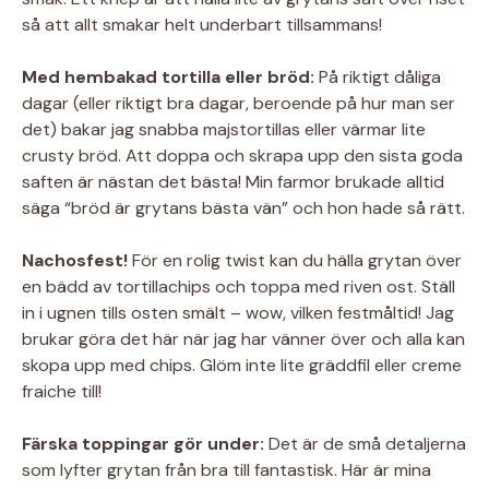
så att allt smakar helt underbart tillsammans!
Med hembakad tortilla eller bröd:
På riktigt dåliga
dagar (eller riktigt bra dagar, beroende på hur man ser
det) bakar jag snabba majstortillas eller värmar lite
crusty bröd. Att doppa och skrapa upp den sista goda
saften är nästan det bästa! Min farmor brukade alltid
säga “bröd är grytans bästa vän” och hon hade så rätt.
Nachosfest!
För en rolig twist kan du hälla grytan över
en bädd av tortillachips och toppa med riven ost. Ställ
in i ugnen tills osten smält – wow, vilken festmåltid! Jag
brukar göra det här när jag har vänner över och alla kan
skopa upp med chips. Glöm inte lite gräddfil eller creme
fraiche till!
Färska toppingar gör under:
Det är de små detaljerna
som lyfter grytan från bra till fantastisk. Här är mina