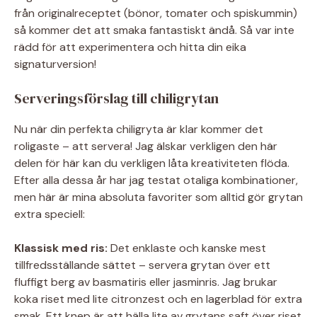
från originalreceptet (bönor, tomater och spiskummin)
så kommer det att smaka fantastiskt ändå. Så var inte
rädd för att experimentera och hitta din eika
signaturversion!
Serveringsförslag till chiligrytan
Nu när din perfekta chiligryta är klar kommer det
roligaste – att servera! Jag älskar verkligen den här
delen för här kan du verkligen låta kreativiteten flöda.
Efter alla dessa år har jag testat otaliga kombinationer,
men här är mina absoluta favoriter som alltid gör grytan
extra speciell:
Klassisk med ris:
Det enklaste och kanske mest
tillfredsställande sättet – servera grytan över ett
fluffigt berg av basmatiris eller jasminris. Jag brukar
koka riset med lite citronzest och en lagerblad för extra
smak. Ett knep är att hälla lite av grytans saft över riset