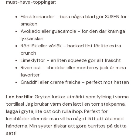
must-have-toppingar:
Färsk koriander – bara några blad gör SUSEN för
smaken
Avokado eller guacamole – för den där krämiga
lyxkänslan
Röd lök eller vårlök – hackad fint för lite extra
crunch
Limeklyftor – en liten squeeze gör allt fräscht
Riven ost – cheddar eller monterey jack är mina
favoriter
Graddfil eller creme fraiche – perfekt mot hettan
I en tortilla:
Grytan funkar utmärkt som fyllning i varma
tortillas! Jag brukar värm dem lätt i en torr stekpanna,
lägga i gryta, lite ost och rulla ihop. Perfekt för
lunchlådor eller när man vill ha något lätt att äta med
händerna. Min syster älskar att göra burritos på detta
sätt!