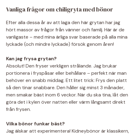
Vanliga frågor om chiligryta med bönor
Efter alla dessa år av att laga den här grytan har jag
hört massor av frågor från vänner och familj. Här är de
vanligaste – med mina ärliga svar baserade på alla mina
lyckade (och mindre lyckade) försök genom åren!
Kan jag frysa grytan?
Absolut! Den fryser verkligen strålande. Jag brukar
portionera i fryspåsar eller behållare – perfekt när man
behöver en snabb middag. Ett litet trick: Frys den platt
så den tinar snabbare. Den håller sig minst 3 månader,
men smakar bäst inom 6 veckor. När du ska tina, låt den
göra det i kylen över natten eller värm långsamt direkt
från frysen.
Vilka bönor funkar bäst?
Jag älskar att experimentera! Kidneybönor är klassikern,