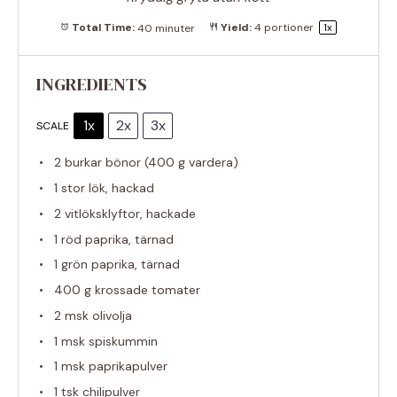
Total Time:
40 minuter
Yield:
4
portioner
1
x
INGREDIENTS
1x
2x
3x
SCALE
2
burkar bönor (
400 g
vardera)
1
stor lök, hackad
2
vitlöksklyftor, hackade
1
röd paprika, tärnad
1
grön paprika, tärnad
400 g
krossade tomater
2
msk olivolja
1
msk spiskummin
1
msk paprikapulver
1
tsk chilipulver