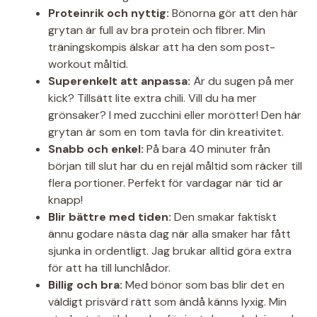
Proteinrik och nyttig:
Bönorna gör att den här
grytan är full av bra protein och fibrer. Min
träningskompis älskar att ha den som post-
workout måltid.
Superenkelt att anpassa:
Är du sugen på mer
kick? Tillsätt lite extra chili. Vill du ha mer
grönsaker? I med zucchini eller morötter! Den här
grytan är som en tom tavla för din kreativitet.
Snabb och enkel:
På bara 40 minuter från
början till slut har du en rejäl måltid som räcker till
flera portioner. Perfekt för vardagar när tid är
knapp!
Blir bättre med tiden:
Den smakar faktiskt
ännu godare nästa dag när alla smaker har fått
sjunka in ordentligt. Jag brukar alltid göra extra
för att ha till lunchlådor.
Billig och bra:
Med bönor som bas blir det en
väldigt prisvärd rätt som ändå känns lyxig. Min