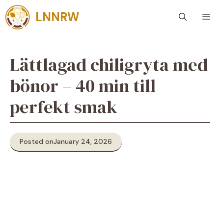
Skip
LNNRW
M
to
content
Lättlagad chiligryta med
bönor – 40 min till
perfekt smak
Posted on
January 24, 2026