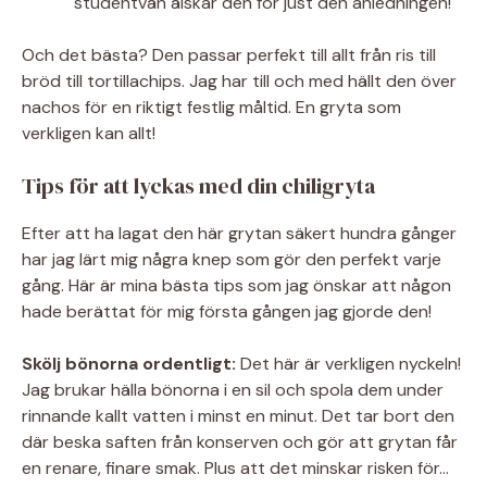
studentvän älskar den för just den anledningen!
Och det bästa? Den passar perfekt till allt från ris till
bröd till tortillachips. Jag har till och med hällt den över
nachos för en riktigt festlig måltid. En gryta som
verkligen kan allt!
Tips för att lyckas med din chiligryta
Efter att ha lagat den här grytan säkert hundra gånger
har jag lärt mig några knep som gör den perfekt varje
gång. Här är mina bästa tips som jag önskar att någon
hade berättat för mig första gången jag gjorde den!
Skölj bönorna ordentligt:
Det här är verkligen nyckeln!
Jag brukar hälla bönorna i en sil och spola dem under
rinnande kallt vatten i minst en minut. Det tar bort den
där beska saften från konserven och gör att grytan får
en renare, finare smak. Plus att det minskar risken för…