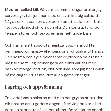
Med en sallad till:
På varma sommardagar brukar jag
servera grytan ljummen med en sval, krispig sallad till.
Något enkelt som en avokado-tomat-sallad eller bara
lite ruccola med citron och olja. Den kontrasterande
temperaturen och texturerna är helt underbara!
Och här är mitt absoluta hemliga tips: Ha alltid lite
hemmagjord mango- eller passionsfruktsalsa till hands.
Den sötma och syra balanserar kryddorna på ett helt
magiskt sätt. Jag brukar göra en enkel variant med
hackad mango, röd lök, chili och lime som jag har i kylen
några dagar. Trust me, det är en game changer!
Lagring och uppvärmning
En av de bästa sakerna med den här grytan är att den
blir nästan ännu godare dagen efter! Jag brukar alltid
göra en stor sats så jag har till matlådor eller en snabb