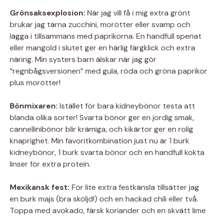
Grönsaksexplosion:
När jag vill få i mig extra grönt
brukar jag tärna zucchini, morötter eller svamp och
lägga i tillsammans med paprikorna. En handfull spenat
eller mangold i slutet ger en härlig färgklick och extra
näring. Min systers barn älskar när jag gör
“regnbågsversionen” med gula, röda och gröna paprikor
plus morötter!
Bönmixaren:
Istället för bara kidneybönor testa att
blanda olika sorter! Svarta bönor ger en jordig smak,
cannellinibönor blir krämiga, och kikärtor ger en rolig
knaprighet. Min favoritkombination just nu är 1 burk
kidneybönor, 1 burk svarta bönor och en handfull kokta
linser för extra protein.
Mexikansk fest:
För lite extra festkänsla tillsätter jag
en burk majs (bra sköljd!) och en hackad chili eller två.
Toppa med avokado, färsk koriander och en skvätt lime