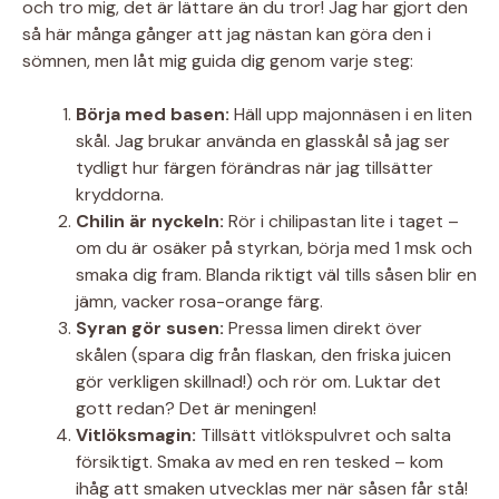
och tro mig, det är lättare än du tror! Jag har gjort den
så här många gånger att jag nästan kan göra den i
sömnen, men låt mig guida dig genom varje steg:
Börja med basen:
Häll upp majonnäsen i en liten
skål. Jag brukar använda en glasskål så jag ser
tydligt hur färgen förändras när jag tillsätter
kryddorna.
Chilin är nyckeln:
Rör i chilipastan lite i taget –
om du är osäker på styrkan, börja med 1 msk och
smaka dig fram. Blanda riktigt väl tills såsen blir en
jämn, vacker rosa-orange färg.
Syran gör susen:
Pressa limen direkt över
skålen (spara dig från flaskan, den friska juicen
gör verkligen skillnad!) och rör om. Luktar det
gott redan? Det är meningen!
Vitlöksmagin:
Tillsätt vitlökspulvret och salta
försiktigt. Smaka av med en ren tesked – kom
ihåg att smaken utvecklas mer när såsen får stå!