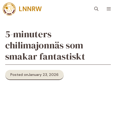
Skip
LNNRW
M
to
content
5-minuters
chilimajonnäs som
smakar fantastiskt
Posted on
January 23, 2026