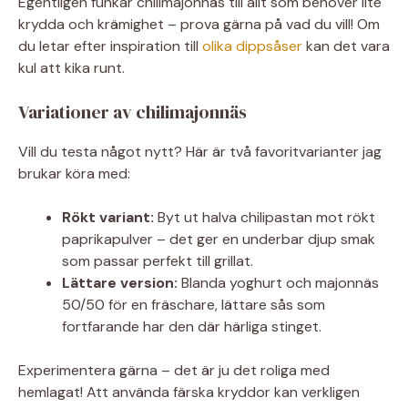
Egentligen funkar chilimajonnäs till allt som behöver lite
krydda och krämighet – prova gärna på vad du vill! Om
du letar efter inspiration till
olika dippsåser
kan det vara
kul att kika runt.
Variationer av chilimajonnäs
Vill du testa något nytt? Här är två favoritvarianter jag
brukar köra med:
Rökt variant:
Byt ut halva chilipastan mot rökt
paprikapulver – det ger en underbar djup smak
som passar perfekt till grillat.
Lättare version:
Blanda yoghurt och majonnäs
50/50 för en fräschare, lättare sås som
fortfarande har den där härliga stinget.
Experimentera gärna – det är ju det roliga med
hemlagat! Att använda färska kryddor kan verkligen