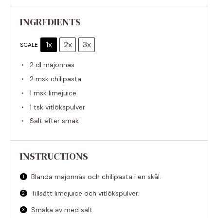
INGREDIENTS
1x
2x
3x
SCALE
2
dl majonnäs
2
msk chilipasta
1
msk limejuice
1
tsk vitlökspulver
Salt efter smak
INSTRUCTIONS
Blanda majonnäs och chilipasta i en skål.
Tillsätt limejuice och vitlökspulver.
Smaka av med salt.