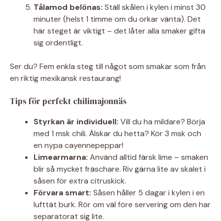
Tålamod belönas:
Ställ skålen i kylen i minst 30
minuter (helst 1 timme om du orkar vänta). Det
här steget är viktigt – det låter alla smaker gifta
sig ordentligt.
Ser du? Fem enkla steg till något som smakar som från
en riktig mexikansk restaurang!
Tips för perfekt chilimajonnäs
Styrkan är individuell:
Vill du ha mildare? Börja
med 1 msk chili. Älskar du hetta? Kör 3 msk och
en nypa cayennepeppar!
Limearmarna:
Använd alltid färsk lime – smaken
blir så mycket fräschare. Riv gärna lite av skalet i
såsen för extra citruskick.
Förvara smart:
Såsen håller 5 dagar i kylen i en
lufttät burk. Rör om väl före servering om den har
separatorat sig lite.