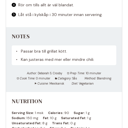
Rör om tills allt är väl blandat.
Låt stå i kylskåp i 30 minuter innan servering.
NOTES
Passar bra till grillat kött.
Kan justeras med mer eller mindre chili.
Author:
Deborah S. Crosby
Prep Time:
10 minuter
Cook Time:
0 minuter
Category:
Sås
Method:
Blandning
Cuisine:
Mexikansk
Diet:
Vegetarian
NUTRITION
Serving Size:
1 msk
Calories:
90
Sugar:
1 g
Sodium:
150 mg
Fat:
10 g
Saturated Fat:
1 g
Unsaturated Fat:
8 g
Trans Fat:
0 g