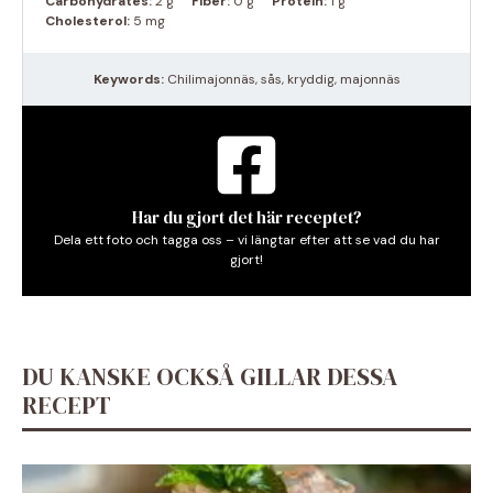
Carbohydrates:
2 g
Fiber:
0 g
Protein:
1 g
Cholesterol:
5 mg
Keywords:
Chilimajonnäs, sås, kryddig, majonnäs
Har du gjort det här receptet?
Dela ett foto och tagga oss – vi längtar efter att se vad du har
gjort!
DU KANSKE OCKSÅ GILLAR DESSA
RECEPT