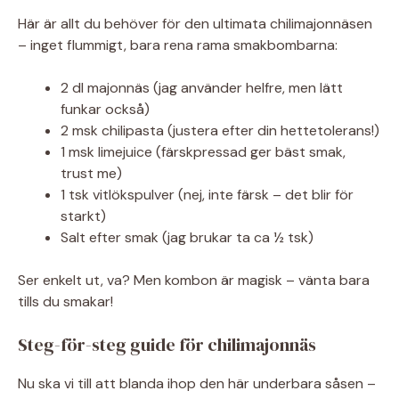
Här är allt du behöver för den ultimata chilimajonnäsen
– inget flummigt, bara rena rama smakbombarna:
2 dl majonnäs (jag använder helfre, men lätt
funkar också)
2 msk chilipasta (justera efter din hettetolerans!)
1 msk limejuice (färskpressad ger bäst smak,
trust me)
1 tsk vitlökspulver (nej, inte färsk – det blir för
starkt)
Salt efter smak (jag brukar ta ca ½ tsk)
Ser enkelt ut, va? Men kombon är magisk – vänta bara
tills du smakar!
Steg-för-steg guide för chilimajonnäs
Nu ska vi till att blanda ihop den här underbara såsen –