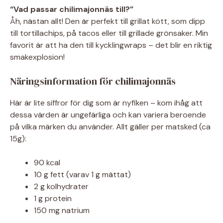
“Vad passar chilimajonnäs till?”
Åh, nästan allt! Den är perfekt till grillat kött, som dipp
till tortillachips, på tacos eller till grillade grönsaker. Min
favorit är att ha den till kycklingwraps – det blir en riktig
smakexplosion!
Näringsinformation för chilimajonnäs
Här är lite siffror för dig som är nyfiken – kom ihåg att
dessa värden är ungefärliga och kan variera beroende
på vilka märken du använder. Allt gäller per matsked (ca
15g):
90 kcal
10 g fett (varav 1 g mättat)
2 g kolhydrater
1 g protein
150 mg natrium