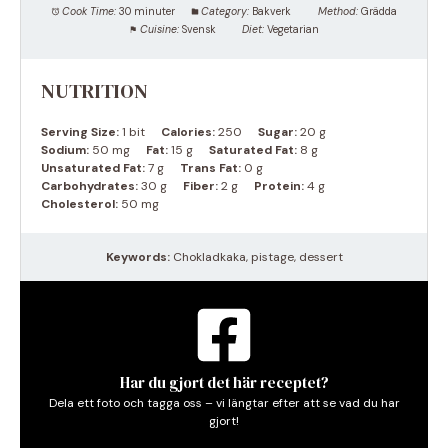
Cook Time:
30 minuter
Category:
Bakverk
Method:
Grädda
Cuisine:
Svensk
Diet:
Vegetarian
NUTRITION
Serving Size:
1 bit
Calories:
250
Sugar:
20 g
Sodium:
50 mg
Fat:
15 g
Saturated Fat:
8 g
Unsaturated Fat:
7 g
Trans Fat:
0 g
Carbohydrates:
30 g
Fiber:
2 g
Protein:
4 g
Cholesterol:
50 mg
Keywords:
Chokladkaka, pistage, dessert
Har du gjort det här receptet?
Dela ett foto och tagga oss – vi längtar efter att se vad du har
gjort!