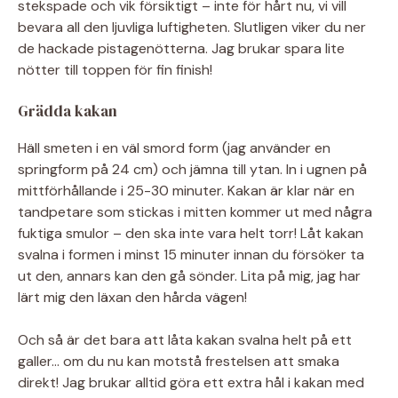
stekspade och vik försiktigt – inte för hårt nu, vi vill
bevara all den ljuvliga luftigheten. Slutligen viker du ner
de hackade pistagenötterna. Jag brukar spara lite
nötter till toppen för fin finish!
Grädda kakan
Häll smeten i en väl smord form (jag använder en
springform på 24 cm) och jämna till ytan. In i ugnen på
mittförhållande i 25-30 minuter. Kakan är klar när en
tandpetare som stickas i mitten kommer ut med några
fuktiga smulor – den ska inte vara helt torr! Låt kakan
svalna i formen i minst 15 minuter innan du försöker ta
ut den, annars kan den gå sönder. Lita på mig, jag har
lärt mig den läxan den hårda vägen!
Och så är det bara att låta kakan svalna helt på ett
galler… om du nu kan motstå frestelsen att smaka
direkt! Jag brukar alltid göra ett extra hål i kakan med