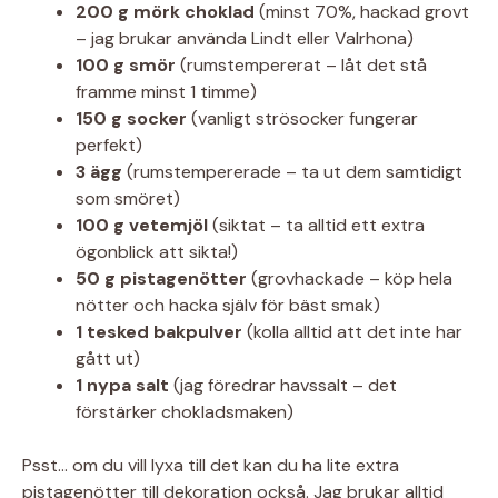
200 g mörk choklad
(minst 70%, hackad grovt
– jag brukar använda Lindt eller Valrhona)
100 g smör
(rumstempererat – låt det stå
framme minst 1 timme)
150 g socker
(vanligt strösocker fungerar
perfekt)
3 ägg
(rumstempererade – ta ut dem samtidigt
som smöret)
100 g vetemjöl
(siktat – ta alltid ett extra
ögonblick att sikta!)
50 g pistagenötter
(grovhackade – köp hela
nötter och hacka själv för bäst smak)
1 tesked bakpulver
(kolla alltid att det inte har
gått ut)
1 nypa salt
(jag föredrar havssalt – det
förstärker chokladsmaken)
Psst… om du vill lyxa till det kan du ha lite extra
pistagenötter till dekoration också. Jag brukar alltid