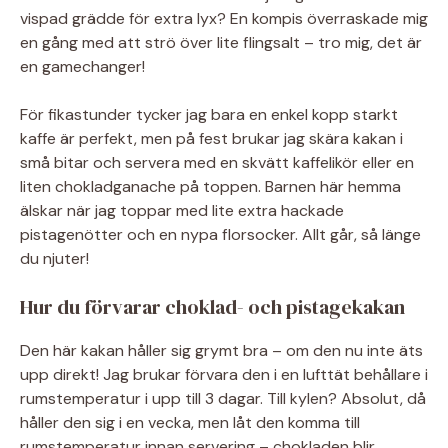
vispad grädde för extra lyx? En kompis överraskade mig
en gång med att strö över lite flingsalt – tro mig, det är
en gamechanger!
För fikastunder tycker jag bara en enkel kopp starkt
kaffe är perfekt, men på fest brukar jag skära kakan i
små bitar och servera med en skvätt kaffelikör eller en
liten chokladganache på toppen. Barnen här hemma
älskar när jag toppar med lite extra hackade
pistagenötter och en nypa florsocker. Allt går, så länge
du njuter!
Hur du förvarar choklad- och pistagekakan
Den här kakan håller sig grymt bra – om den nu inte äts
upp direkt! Jag brukar förvara den i en lufttät behållare i
rumstemperatur i upp till 3 dagar. Till kylen? Absolut, då
håller den sig i en vecka, men låt den komma till
rumstemperatur innan servering – chokladen blir