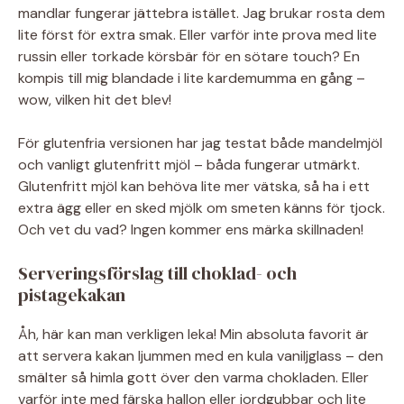
mandlar fungerar jättebra istället. Jag brukar rosta dem
lite först för extra smak. Eller varför inte prova med lite
russin eller torkade körsbär för en sötare touch? En
kompis till mig blandade i lite kardemumma en gång –
wow, vilken hit det blev!
För glutenfria versionen har jag testat både mandelmjöl
och vanligt glutenfritt mjöl – båda fungerar utmärkt.
Glutenfritt mjöl kan behöva lite mer vätska, så ha i ett
extra ägg eller en sked mjölk om smeten känns för tjock.
Och vet du vad? Ingen kommer ens märka skillnaden!
Serveringsförslag till choklad- och
pistagekakan
Åh, här kan man verkligen leka! Min absoluta favorit är
att servera kakan ljummen med en kula vaniljglass – den
smälter så himla gott över den varma chokladen. Eller
varför inte med färska hallon eller jordgubbar och lite