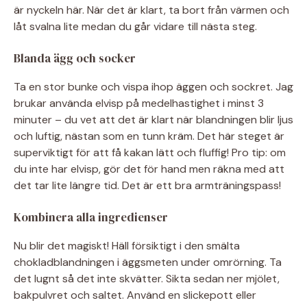
är nyckeln här. När det är klart, ta bort från värmen och
låt svalna lite medan du går vidare till nästa steg.
Blanda ägg och socker
Ta en stor bunke och vispa ihop äggen och sockret. Jag
brukar använda elvisp på medelhastighet i minst 3
minuter – du vet att det är klart när blandningen blir ljus
och luftig, nästan som en tunn kräm. Det här steget är
superviktigt för att få kakan lätt och fluffig! Pro tip: om
du inte har elvisp, gör det för hand men räkna med att
det tar lite längre tid. Det är ett bra armträningspass!
Kombinera alla ingredienser
Nu blir det magiskt! Häll försiktigt i den smälta
chokladblandningen i äggsmeten under omrörning. Ta
det lugnt så det inte skvätter. Sikta sedan ner mjölet,
bakpulvret och saltet. Använd en slickepott eller