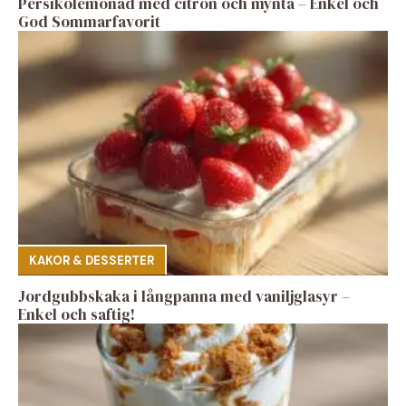
Persikolemonad med citron och mynta – Enkel och
God Sommarfavorit
KAKOR & DESSERTER
Jordgubbskaka i långpanna med vaniljglasyr –
Enkel och saftig!