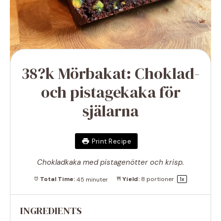
38?k Mörbakat: Choklad-
och pistagekaka för
själarna
Print Recipe
Chokladkaka med pistagenötter och krisp.
Total Time:
45 minuter
Yield:
8
portioner
1
x
INGREDIENTS