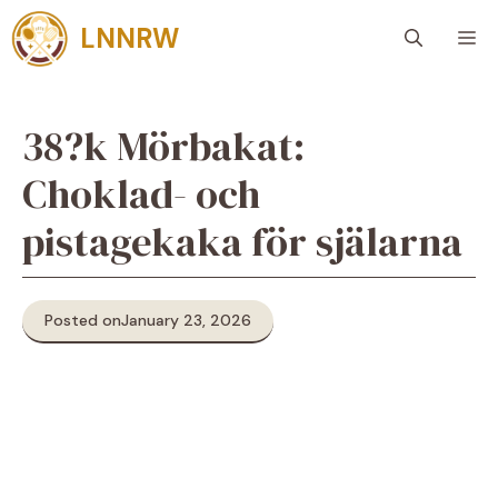
Skip
LNNRW
M
to
content
38?k Mörbakat:
Choklad- och
pistagekaka för själarna
Posted on
January 23, 2026