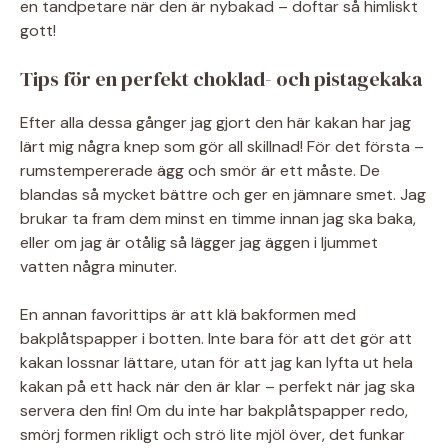
en tandpetare när den är nybakad – doftar så himliskt
gott!
Tips för en perfekt choklad- och pistagekaka
Efter alla dessa gånger jag gjort den här kakan har jag
lärt mig några knep som gör all skillnad! För det första –
rumstempererade ägg och smör är ett måste. De
blandas så mycket bättre och ger en jämnare smet. Jag
brukar ta fram dem minst en timme innan jag ska baka,
eller om jag är otålig så lägger jag äggen i ljummet
vatten några minuter.
En annan favorittips är att klä bakformen med
bakplåtspapper i botten. Inte bara för att det gör att
kakan lossnar lättare, utan för att jag kan lyfta ut hela
kakan på ett hack när den är klar – perfekt när jag ska
servera den fin! Om du inte har bakplåtspapper redo,
smörj formen rikligt och strö lite mjöl över, det funkar