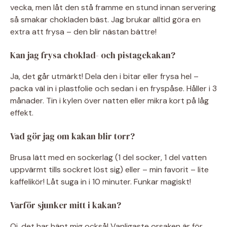
vecka, men låt den stå framme en stund innan servering
så smakar chokladen bäst. Jag brukar alltid göra en
extra att frysa – den blir nästan bättre!
Kan jag frysa choklad- och pistagekakan?
Ja, det går utmärkt! Dela den i bitar eller frysa hel –
packa väl in i plastfolie och sedan i en fryspåse. Håller i 3
månader. Tin i kylen över natten eller mikra kort på låg
effekt.
Vad gör jag om kakan blir torr?
Brusa lätt med en sockerlag (1 del socker, 1 del vatten
uppvärmt tills sockret löst sig) eller – min favorit – lite
kaffelikör! Låt suga in i 10 minuter. Funkar magiskt!
Varför sjunker mitt i kakan?
Oj, det har hänt mig också! Vanligaste orsaken är för