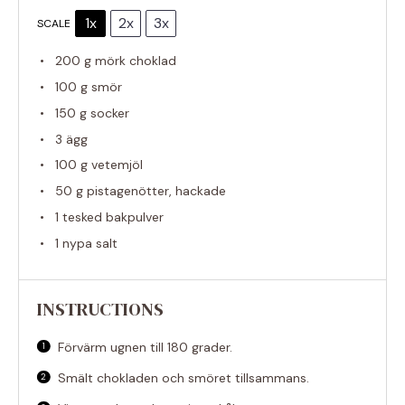
1x
2x
3x
SCALE
200 g
mörk choklad
100 g
smör
150 g
socker
3
ägg
100 g
vetemjöl
50 g
pistagenötter, hackade
1
tesked bakpulver
1
nypa salt
INSTRUCTIONS
Förvärm ugnen till 180 grader.
Smält chokladen och smöret tillsammans.