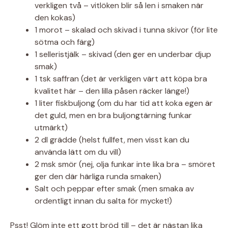
verkligen två – vitlöken blir så len i smaken när
den kokas)
1 morot – skalad och skivad i tunna skivor (för lite
sötma och färg)
1 selleristjälk – skivad (den ger en underbar djup
smak)
1 tsk saffran (det är verkligen värt att köpa bra
kvalitet här – den lilla påsen räcker länge!)
1 liter fiskbuljong (om du har tid att koka egen är
det guld, men en bra buljongtärning funkar
utmärkt)
2 dl grädde (helst fullfet, men visst kan du
använda lätt om du vill)
2 msk smör (nej, olja funkar inte lika bra – smöret
ger den där härliga runda smaken)
Salt och peppar efter smak (men smaka av
ordentligt innan du salta för mycket!)
Psst! Glöm inte ett gott bröd till – det är nästan lika