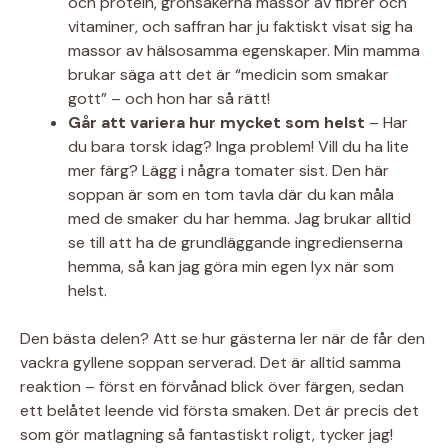
och protein, grönsakerna massor av fibrer och
vitaminer, och saffran har ju faktiskt visat sig ha
massor av hälsosamma egenskaper. Min mamma
brukar säga att det är “medicin som smakar
gott” – och hon har så rätt!
Går att variera hur mycket som helst
– Har
du bara torsk idag? Inga problem! Vill du ha lite
mer färg? Lägg i några tomater sist. Den här
soppan är som en tom tavla där du kan måla
med de smaker du har hemma. Jag brukar alltid
se till att ha de grundläggande ingredienserna
hemma, så kan jag göra min egen lyx när som
helst.
Den bästa delen? Att se hur gästerna ler när de får den
vackra gyllene soppan serverad. Det är alltid samma
reaktion – först en förvånad blick över färgen, sedan
ett belåtet leende vid första smaken. Det är precis det
som gör matlagning så fantastiskt roligt, tycker jag!