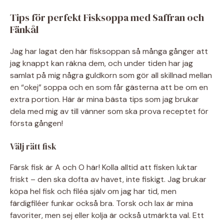
Tips för perfekt Fisksoppa med Saffran och
Fänkål
Jag har lagat den här fisksoppan så många gånger att
jag knappt kan räkna dem, och under tiden har jag
samlat på mig några guldkorn som gör all skillnad mellan
en “okej” soppa och en som får gästerna att be om en
extra portion. Här är mina bästa tips som jag brukar
dela med mig av till vänner som ska prova receptet för
första gången!
Välj rätt fisk
Färsk fisk är A och O här! Kolla alltid att fisken luktar
friskt – den ska dofta av havet, inte fiskigt. Jag brukar
köpa hel fisk och filéa själv om jag har tid, men
färdigfiléer funkar också bra. Torsk och lax är mina
favoriter, men sej eller kolja är också utmärkta val. Ett