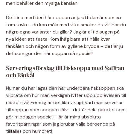
men behåller den mysiga känslan.
Det fina med den här soppan är ju att den är som en
tom tavla – du kan måla med vilka smaker du vill! Har du
några egna varianter du gillar? Jag är alltid sugen på
nya idéer att testa. Kom ihåg bara att hålla kvar
fänkålen och någon form av gyllene krydda – det är ju
det som gör den här soppan så speciell!
Serveringsförslag till Fisksoppa med Saffran
och Fänkål
Nu när du har lagat den här underbara fisksoppan ska
vi prata om hur man verkligen lyfter upp upplevelsen till
nästa nivå! För mig är det lika viktigt vad man serverar
till soppan som soppan själv – det är hela paketet som
gör middagen speciell. Här är mina absoluta
favoritparningar som jag brukar välja beroende på
tillfället och humöret!