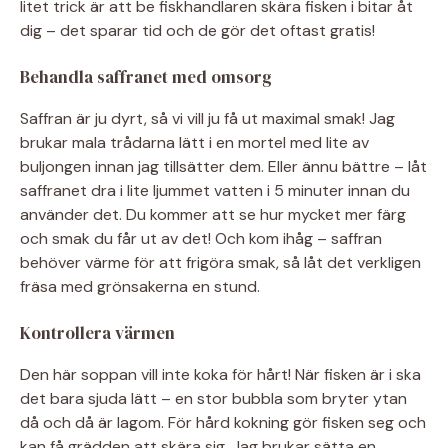
litet trick är att be fiskhandlaren skära fisken i bitar åt
dig – det sparar tid och de gör det oftast gratis!
Behandla saffranet med omsorg
Saffran är ju dyrt, så vi vill ju få ut maximal smak! Jag
brukar mala trådarna lätt i en mortel med lite av
buljongen innan jag tillsätter dem. Eller ännu bättre – låt
saffranet dra i lite ljummet vatten i 5 minuter innan du
använder det. Du kommer att se hur mycket mer färg
och smak du får ut av det! Och kom ihåg – saffran
behöver värme för att frigöra smak, så låt det verkligen
fräsa med grönsakerna en stund.
Kontrollera värmen
Den här soppan vill inte koka för hårt! När fisken är i ska
det bara sjuda lätt – en stor bubbla som bryter ytan
då och då är lagom. För hård kokning gör fisken seg och
kan få grädden att skära sig. Jag brukar sätta en