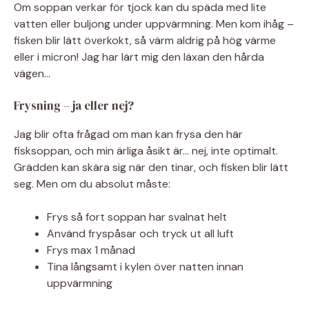
Om soppan verkar för tjock kan du späda med lite
vatten eller buljong under uppvärmning. Men kom ihåg –
fisken blir lätt överkokt, så värm aldrig på hög värme
eller i micron! Jag har lärt mig den läxan den hårda
vägen…
Frysning – ja eller nej?
Jag blir ofta frågad om man kan frysa den här
fisksoppan, och min ärliga åsikt är… nej, inte optimalt.
Grädden kan skära sig när den tinar, och fisken blir lätt
seg. Men om du absolut måste:
Frys så fort soppan har svalnat helt
Använd fryspåsar och tryck ut all luft
Frys max 1 månad
Tina långsamt i kylen över natten innan
uppvärmning