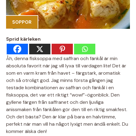
SOPPOR
Sprid kärleken
Åh, denna fisksoppa med saffran och fänkål är min
absoluta favorit när jag vill lyxa till vardagen lite! Det är
som en varm kram från havet – färgstark, aromatisk
och så otroligt god. Jag minns första gången jag
testade kombinationen av saffran och fänkål i en
fisksoppa, det var ett riktigt “wow!”-ögonblick. Den
gyllene färgen från saffranet och den ljuvliga
anissmaken från fänkålen gör den till en riktig smakfest.
Och det bästa? Den är klar på bara en halvtimme,
perfekt när man vill ha något lyxigt men ändå enkelt. Du
kommer älska den!