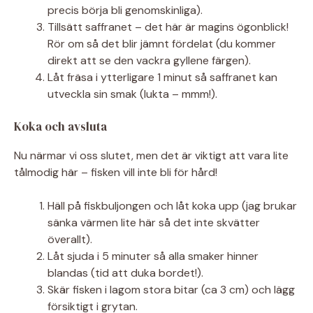
precis börja bli genomskinliga).
Tillsätt saffranet – det här är magins ögonblick!
Rör om så det blir jämnt fördelat (du kommer
direkt att se den vackra gyllene färgen).
Låt fräsa i ytterligare 1 minut så saffranet kan
utveckla sin smak (lukta – mmm!).
Koka och avsluta
Nu närmar vi oss slutet, men det är viktigt att vara lite
tålmodig här – fisken vill inte bli för hård!
Häll på fiskbuljongen och låt koka upp (jag brukar
sänka värmen lite här så det inte skvätter
överallt).
Låt sjuda i 5 minuter så alla smaker hinner
blandas (tid att duka bordet!).
Skär fisken i lagom stora bitar (ca 3 cm) och lägg
försiktigt i grytan.