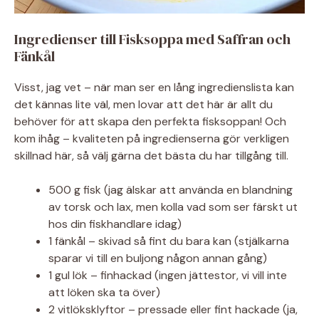
Ingredienser till Fisksoppa med Saffran och
Fänkål
Visst, jag vet – när man ser en lång ingredienslista kan
det kännas lite väl, men lovar att det här är allt du
behöver för att skapa den perfekta fisksoppan! Och
kom ihåg – kvaliteten på ingredienserna gör verkligen
skillnad här, så välj gärna det bästa du har tillgång till.
500 g fisk (jag älskar att använda en blandning
av torsk och lax, men kolla vad som ser färskt ut
hos din fiskhandlare idag)
1 fänkål – skivad så fint du bara kan (stjälkarna
sparar vi till en buljong någon annan gång)
1 gul lök – finhackad (ingen jättestor, vi vill inte
att löken ska ta över)
2 vitlöksklyftor – pressade eller fint hackade (ja,