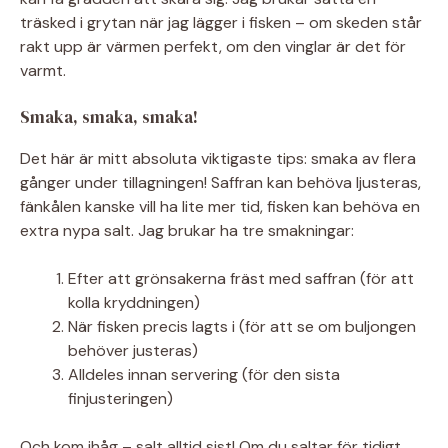
träsked i grytan när jag lägger i fisken – om skeden står
rakt upp är värmen perfekt, om den vinglar är det för
varmt.
Smaka, smaka, smaka!
Det här är mitt absoluta viktigaste tips: smaka av flera
gånger under tillagningen! Saffran kan behöva ljusteras,
fänkålen kanske vill ha lite mer tid, fisken kan behöva en
extra nypa salt. Jag brukar ha tre smakningar:
Efter att grönsakerna fräst med saffran (för att
kolla kryddningen)
När fisken precis lagts i (för att se om buljongen
behöver justeras)
Alldeles innan servering (för den sista
finjusteringen)
Och kom ihåg – salt alltid sist! Om du saltar för tidigt