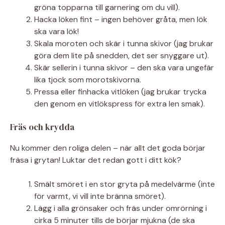
gröna topparna till garnering om du vill).
Hacka löken fint – ingen behöver gråta, men lök
ska vara lök!
Skala moroten och skär i tunna skivor (jag brukar
göra dem lite på snedden, det ser snyggare ut).
Skär sellerin i tunna skivor – den ska vara ungefär
lika tjock som morotskivorna.
Pressa eller finhacka vitlöken (jag brukar trycka
den genom en vitlökspress för extra len smak).
Fräs och krydda
Nu kommer den roliga delen – när allt det goda börjar
fräsa i grytan! Luktar det redan gott i ditt kök?
Smält smöret i en stor gryta på medelvärme (inte
för varmt, vi vill inte bränna smöret).
Lägg i alla grönsaker och fräs under omrörning i
cirka 5 minuter tills de börjar mjukna (de ska