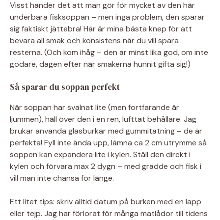
Visst händer det att man gör för mycket av den här
underbara fisksoppan – men inga problem, den sparar
sig faktiskt jättebra! Här är mina bästa knep för att
bevara all smak och konsistens när du vill spara
resterna. (Och kom ihåg – den är minst lika god, om inte
godare, dagen efter när smakerna hunnit gifta sig!)
Så sparar du soppan perfekt
När soppan har svalnat lite (men fortfarande är
ljummen), häll över den i en ren, lufttät behållare. Jag
brukar använda glasburkar med gummitätning – de är
perfekta! Fyll inte ända upp, lämna ca 2 cm utrymme så
soppen kan expandera lite i kylen. Ställ den direkt i
kylen och förvara max 2 dygn – med grädde och fisk i
vill man inte chansa för länge.
Ett litet tips: skriv alltid datum på burken med en lapp
eller tejp. Jag har förlorat för många matlådor till tidens