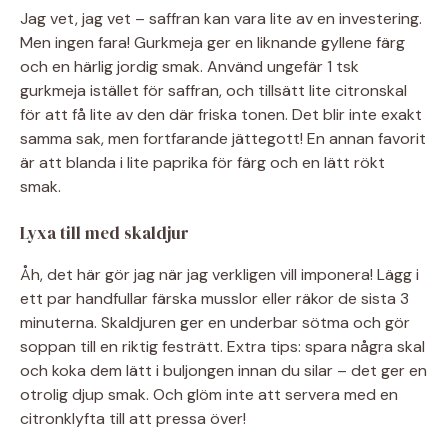
Jag vet, jag vet – saffran kan vara lite av en investering.
Men ingen fara! Gurkmeja ger en liknande gyllene färg
och en härlig jordig smak. Använd ungefär 1 tsk
gurkmeja istället för saffran, och tillsätt lite citronskal
för att få lite av den där friska tonen. Det blir inte exakt
samma sak, men fortfarande jättegott! En annan favorit
är att blanda i lite paprika för färg och en lätt rökt
smak.
Lyxa till med skaldjur
Åh, det här gör jag när jag verkligen vill imponera! Lägg i
ett par handfullar färska musslor eller räkor de sista 3
minuterna. Skaldjuren ger en underbar sötma och gör
soppan till en riktig festrätt. Extra tips: spara några skal
och koka dem lätt i buljongen innan du silar – det ger en
otrolig djup smak. Och glöm inte att servera med en
citronklyfta till att pressa över!