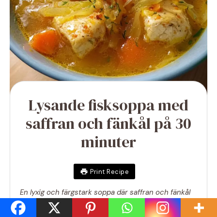
Lysande fisksoppa med
saffran och fänkål på 30
minuter
Print Recipe
En lyxig och färgstark soppa där saffran och fänkål
ger fiskgrytan en speciell touch.