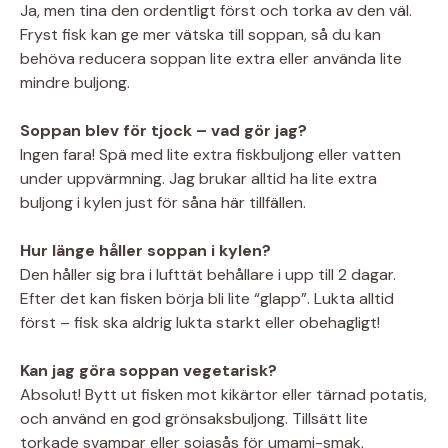
Ja, men tina den ordentligt först och torka av den väl.
Fryst fisk kan ge mer vätska till soppan, så du kan
behöva reducera soppan lite extra eller använda lite
mindre buljong.
Soppan blev för tjock – vad gör jag?
Ingen fara! Spä med lite extra fiskbuljong eller vatten
under uppvärmning. Jag brukar alltid ha lite extra
buljong i kylen just för såna här tillfällen.
Hur länge håller soppan i kylen?
Den håller sig bra i lufttät behållare i upp till 2 dagar.
Efter det kan fisken börja bli lite “glapp”. Lukta alltid
först – fisk ska aldrig lukta starkt eller obehagligt!
Kan jag göra soppan vegetarisk?
Absolut! Bytt ut fisken mot kikärtor eller tärnad potatis,
och använd en god grönsaksbuljong. Tillsätt lite
torkade svampar eller sojasås för umami-smak.