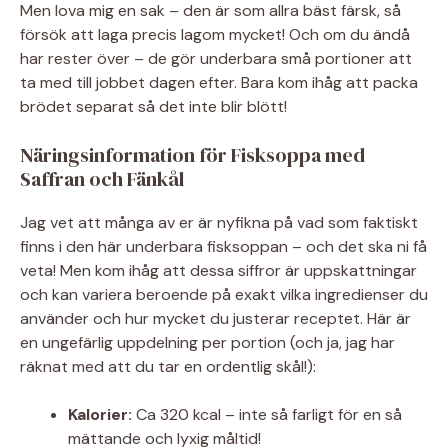
Men lova mig en sak – den är som allra bäst färsk, så
försök att laga precis lagom mycket! Och om du ändå
har rester över – de gör underbara små portioner att
ta med till jobbet dagen efter. Bara kom ihåg att packa
brödet separat så det inte blir blött!
Näringsinformation för Fisksoppa med
Saffran och Fänkål
Jag vet att många av er är nyfikna på vad som faktiskt
finns i den här underbara fisksoppan – och det ska ni få
veta! Men kom ihåg att dessa siffror är uppskattningar
och kan variera beroende på exakt vilka ingredienser du
använder och hur mycket du justerar receptet. Här är
en ungefärlig uppdelning per portion (och ja, jag har
räknat med att du tar en ordentlig skål!):
Kalorier:
Ca 320 kcal – inte så farligt för en så
mättande och lyxig måltid!