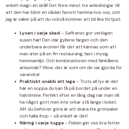
enkelt magi i en skål! Det finns minst tre anledningar till
att den har blivit en sådan favorit hemma hos oss, och
jag är säker på att du också kommer att bli lika förtjust.
Lyxen i varje sked
– Saffranet gör verkligen
susen här! Den där gyllene färgen och den
underbara aromen får det att kännas som att
man äter på en fin restaurang, fast i mysig
hemmamiljö. Och kombinationen med fänkålens
anissmak? Wow, det är som om de var gjorda för
varandra!
Praktiskt snabb att laga
– Trots all lyx är det
här en soppa du kan få på bordet på under en
halvtimme. Perfekt efter en lång dag när man vill
ha något gott men inte orkar stå länge i köket.
Allt du behöver göra är att skära lite grönsaker
och hälla ihop – så enkelt är det!
Näring i varje tugga
– Fisken ger oss bra fetter