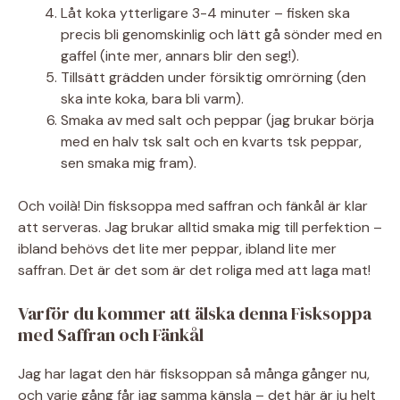
Låt koka ytterligare 3-4 minuter – fisken ska
precis bli genomskinlig och lätt gå sönder med en
gaffel (inte mer, annars blir den seg!).
Tillsätt grädden under försiktig omrörning (den
ska inte koka, bara bli varm).
Smaka av med salt och peppar (jag brukar börja
med en halv tsk salt och en kvarts tsk peppar,
sen smaka mig fram).
Och voilà! Din fisksoppa med saffran och fänkål är klar
att serveras. Jag brukar alltid smaka mig till perfektion –
ibland behövs det lite mer peppar, ibland lite mer
saffran. Det är det som är det roliga med att laga mat!
Varför du kommer att älska denna Fisksoppa
med Saffran och Fänkål
Jag har lagat den här fisksoppan så många gånger nu,
och varje gång får jag samma känsla – det här är ju helt