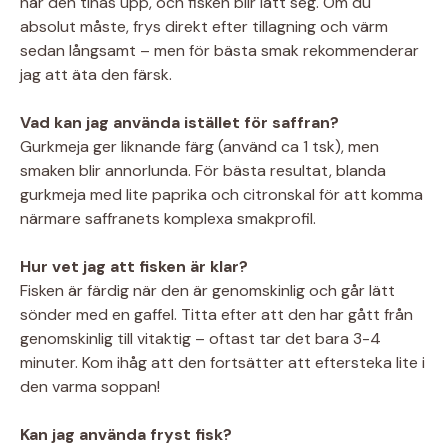
när den tinas upp, och fisken blir lätt seg. Om du
absolut måste, frys direkt efter tillagning och värm
sedan långsamt – men för bästa smak rekommenderar
jag att äta den färsk.
Vad kan jag använda istället för saffran?
Gurkmeja ger liknande färg (använd ca 1 tsk), men
smaken blir annorlunda. För bästa resultat, blanda
gurkmeja med lite paprika och citronskal för att komma
närmare saffranets komplexa smakprofil.
Hur vet jag att fisken är klar?
Fisken är färdig när den är genomskinlig och går lätt
sönder med en gaffel. Titta efter att den har gått från
genomskinlig till vitaktig – oftast tar det bara 3-4
minuter. Kom ihåg att den fortsätter att eftersteka lite i
den varma soppan!
Kan jag använda fryst fisk?