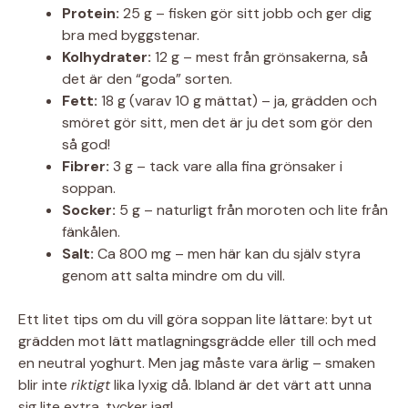
Protein:
25 g – fisken gör sitt jobb och ger dig
bra med byggstenar.
Kolhydrater:
12 g – mest från grönsakerna, så
det är den “goda” sorten.
Fett:
18 g (varav 10 g mättat) – ja, grädden och
smöret gör sitt, men det är ju det som gör den
så god!
Fibrer:
3 g – tack vare alla fina grönsaker i
soppan.
Socker:
5 g – naturligt från moroten och lite från
fänkålen.
Salt:
Ca 800 mg – men här kan du själv styra
genom att salta mindre om du vill.
Ett litet tips om du vill göra soppan lite lättare: byt ut
grädden mot lätt matlagningsgrädde eller till och med
en neutral yoghurt. Men jag måste vara ärlig – smaken
blir inte
riktigt
lika lyxig då. Ibland är det värt att unna
sig lite extra, tycker jag!