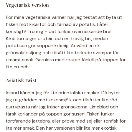
Vegetarisk version
För mina vegetariska vänner har jag testat att byta ut
fisken mot kikärtor och tärnad av potatis. Låter
konstigt? Tro mig – det funkar överraskande bra!
Kikärtorna ger protein och en trevlig bit, medan
potatisen gör soppan krämig. Använd en rik
grönsaksbuljong och tillsätt lite torkade svampar för
umami-smak. Garniera med rostad fänkål på toppen för
lite crunch.
Asiatisk twist
Ibland känner jag för lite orientaliska smaker. Då byter
jag ut grädden mot kokosmjölk och tillsätter lite röd
currypasta när jag fräser grönsakerna. Limeblad och
färsk koriander på toppen gör susen! Fisken funkar
fortfarande jättebra, eller prova med sej eller tonfisk för
lite mer smak. Den här versionen blir lite mer exotisk