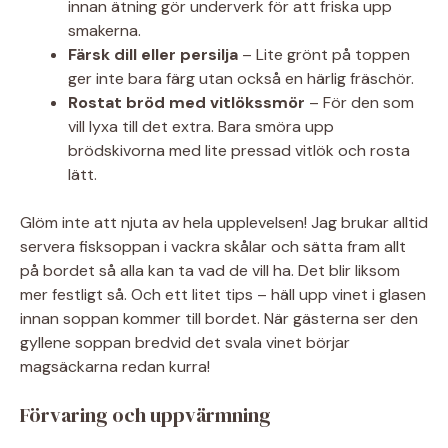
innan ätning gör underverk för att friska upp
smakerna.
Färsk dill eller persilja
– Lite grönt på toppen
ger inte bara färg utan också en härlig fräschör.
Rostat bröd med vitlökssmör
– För den som
vill lyxa till det extra. Bara smöra upp
brödskivorna med lite pressad vitlök och rosta
lätt.
Glöm inte att njuta av hela upplevelsen! Jag brukar alltid
servera fisksoppan i vackra skålar och sätta fram allt
på bordet så alla kan ta vad de vill ha. Det blir liksom
mer festligt så. Och ett litet tips – häll upp vinet i glasen
innan soppan kommer till bordet. När gästerna ser den
gyllene soppan bredvid det svala vinet börjar
magsäckarna redan kurra!
Förvaring och uppvärmning