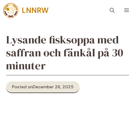
Skip
LNNRW
M
to
content
Lysande fisksoppa med
saffran och fänkål på 30
minuter
Posted on
December 26, 2025