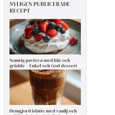
NYLIGEN PUBLICERADE
RECEPT
Somrig pavlova med bär och
grädde – Enkel och God dessert
Hemgjord islatte med vanilj och