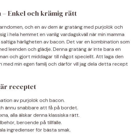
– Enkel och krämig rätt
ll barndomen, och en av dem är gratäng med purjolök och
 sig i hela hemmet en vanlig vardagskväll när min mamma
saltiga härligheten av bacon. Det var en kombination som
 med leenden och glädje. Denna gratäng är inte bara en
man och gjort middagar till något speciellt. Att laga den
 med min egen familj och därför vill jag dela detta recept
här receptet
ation av purjolök och bacon.
ch ännu snabbare att få på bordet.
na, alla älskar denna klassiska rätt.
lbehör, beroende på tillfälle.
la ingredienser för bästa smak.