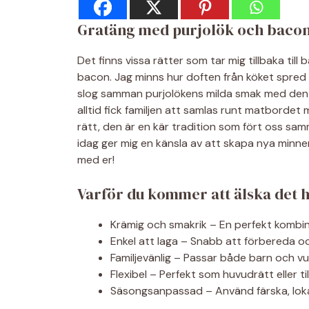
Gratäng med purjolök och bacon 
Det finns vissa rätter som tar mig tillbaka ti
bacon. Jag minns hur doften från köket spred
slog samman purjolökens milda smak med den 
alltid fick familjen att samlas runt matbordet
rätt, den är en kär tradition som fört oss sam
idag ger mig en känsla av att skapa nya minnen
med er!
Varför du kommer att älska det 
Krämig och smakrik – En perfekt kombin
Enkel att laga – Snabb att förbereda o
Familjevänlig – Passar både barn och vux
Flexibel – Perfekt som huvudrätt eller til
Säsongsanpassad – Använd färska, loka