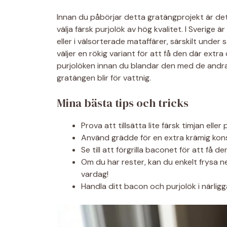
Innan du påbörjar detta gratängprojekt är det 
välja färsk purjolök av hög kvalitet. I Sverige 
eller i välsorterade mataffärer, särskilt unde
väljer en rökig variant för att få den där extr
purjolöken innan du blandar den med de andra 
gratängen blir för vattnig.
Mina bästa tips och tricks
Prova att tillsätta lite färsk timjan eller 
Använd grädde för en extra krämig kons
Se till att förgrilla baconet för att få d
Om du har rester, kan du enkelt frysa n
vardag!
Handla ditt bacon och purjolök i närligg