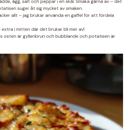
ädde, ägg, salt och peppar i en skål. Smaka gärna av – det
potatisen suger åt sig mycket av smaken.
cker allt – jag brukar använda en gaffel för att fördela
 extra i mitten där det brukar bli mer av!
lls osten är gyllenbrun och bubblande och potatisen är