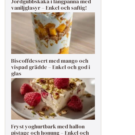
Jordgubbskaka i långpanna med
vaniljglasyr – Enkel och saftig!
Biscoffdessert med mango och
vispad grädde – Enkel och god i
glas
Fryst yoghurtbark med hallon
pistage och honung – Enkel och