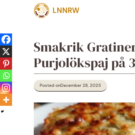
Skip
LNNRW
to
content
Smakrik Gratiner
Purjolökspaj på 
Posted on
December 28, 2025