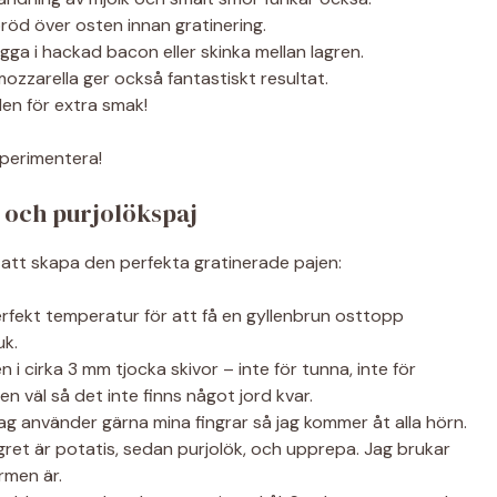
öbröd över osten innan gratinering.
gga i hackad bacon eller skinka mellan lagren.
mozzarella ger också fantastiskt resultat.
en för extra smak!
experimentera!
- och purjolökspaj
ör att skapa den perfekta gratinerade pajen:
rfekt temperatur för att få en gyllenbrun osttopp
uk.
 i cirka 3 mm tjocka skivor – inte för tunna, inte för
en väl så det inte finns något jord kvar.
jag använder gärna mina fingrar så jag kommer åt alla hörn.
gret är potatis, sedan purjolök, och upprepa. Jag brukar
rmen är.