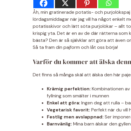
Åh, min gratinerade potatis- och purjolökspaj 
lördagsmiddagar när jag vill ha något enkelt m
potatisskivor och lätt söta purjolökar – allt 
krispig yta. Det är en av de där rätterna som
bästa? Den är så självklar att göra att även o
Så ta fram din pajform och låt oss börja!
Varför du kommer att älska denn
Det finns så många skäl att älska den här paje
Krämig perfektion:
Kombinationen av g
fyllning som smälter i munnen
Enkel att göra:
Ingen deg att rulla – ba
Vegetarisk favorit:
Perfekt när du vill
Festlig men avslappnad:
Ser imponera
Barnvänlig:
Mina barn älskar den gyll