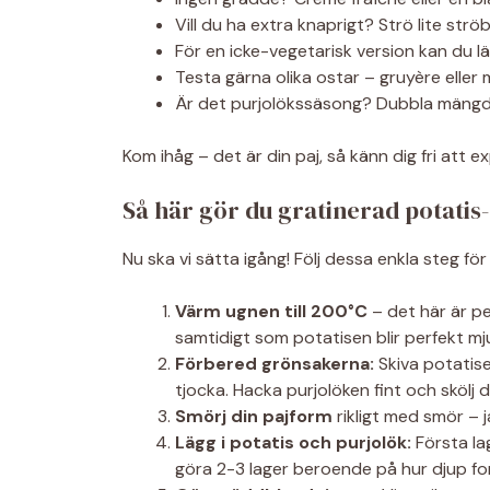
Vill du ha extra knaprigt? Strö lite str
För en icke-vegetarisk version kan du lä
Testa gärna olika ostar – gruyère eller 
Är det purjolökssäsong? Dubbla mängd
Kom ihåg – det är din paj, så känn dig fri att 
Så här gör du gratinerad potatis
Nu ska vi sätta igång! Följ dessa enkla steg f
Värm ugnen till 200°C
– det här är pe
samtidigt som potatisen blir perfekt mj
Förbered grönsakerna:
Skiva potatisen
tjocka. Hacka purjolöken fint och skölj d
Smörj din pajform
rikligt med smör – 
Lägg i potatis och purjolök:
Första la
göra 2-3 lager beroende på hur djup fo