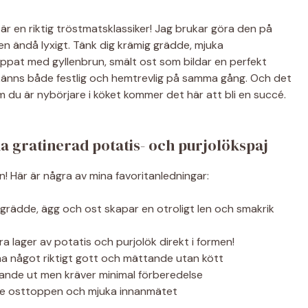
är en riktig tröstmatsklassiker! Jag brukar göra den på
en ändå lyxigt. Tänk dig krämig grädde, mjuka
toppat med gyllenbrun, smält ost som bildar en perfekt
 känns både festlig och hemtrevlig på samma gång. Och det
m du är nybörjare i köket kommer det här att bli en succé.
a gratinerad potatis- och purjolökspaj
n! Här är några av mina favoritanledningar:
rädde, ägg och ost skapar en otroligt len och smakrik
ra lager av potatis och purjolök direkt i formen!
 ha något riktigt gott och mättande utan kött
nde ut men kräver minimal förberedelse
ene osttoppen och mjuka innanmätet