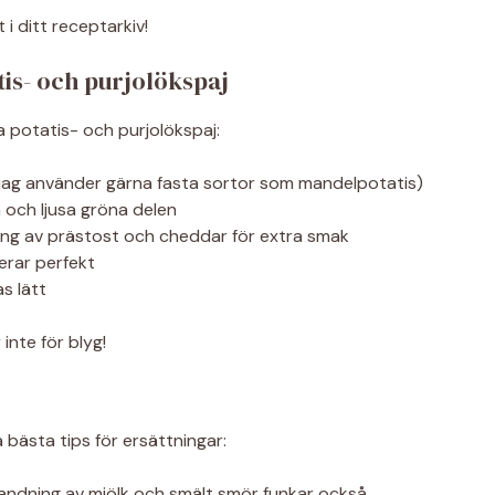
i ditt receptarkiv!
tis- och purjolökspaj
a potatis- och purjolökspaj:
 (jag använder gärna fasta sortor som mandelpotatis)
 och ljusa gröna delen
ning av prästost och cheddar för extra smak
rar perfekt
s lätt
inte för blyg!
 bästa tips för ersättningar:
landning av mjölk och smält smör funkar också.