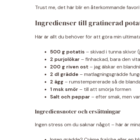
Trust me, det här blir en återkommande favorit 
Ingredienser till gratinerad pota
Här är allt du behöver för att göra min ultimat
500 g potatis
– skivad i tunna skivor
2 purjolökar
– finhackad, bara den vita
200 g riven ost
– jag älskar en bland
2 dl grädde
– matlagningsgrädde funge
2 ägg
– rumstempererade så de blanda
1 msk smör
– till att smörja formen
Salt och peppar
– efter smak, men var 
Ingrediensnoter och ersättningar
Ingen stress om du saknar något – här är mina
Ingen grädde? Crème fraîche eller en b