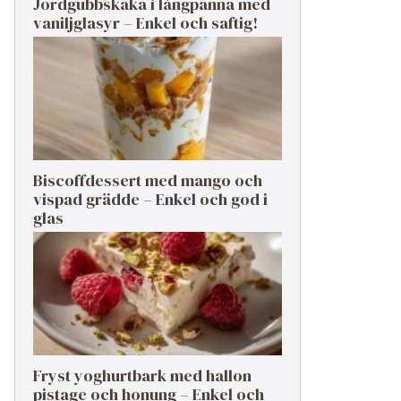
Jordgubbskaka i långpanna med
vaniljglasyr – Enkel och saftig!
Biscoffdessert med mango och
vispad grädde – Enkel och god i
glas
Fryst yoghurtbark med hallon
pistage och honung – Enkel och