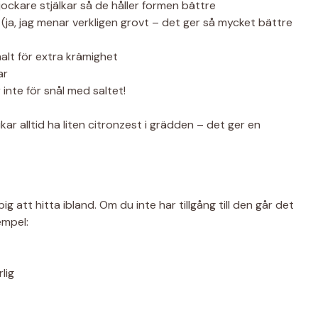
jockare stjälkar så de håller formen bättre
 (ja, jag menar verkligen grovt – det ger så mycket bättre
alt för extra krämighet
ar
inte för snål med saltet!
ukar alltid ha liten citronzest i grädden – det ger en
g att hitta ibland. Om du inte har tillgång till den går det
empel:
lig