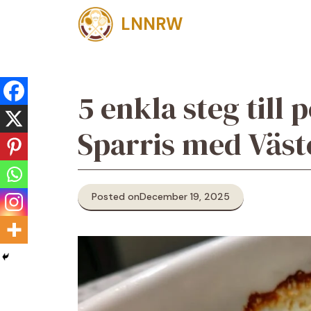
Skip
LNNRW
to
content
5 enkla steg till
Sparris med Väst
Posted on
December 19, 2025