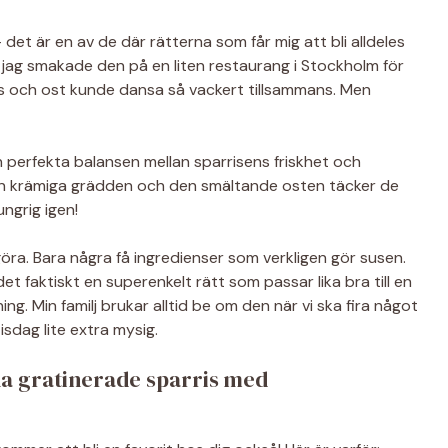
et är en av de där rätterna som får mig att bli alldeles
 jag smakade den på en liten restaurang i Stockholm för
ris och ost kunde dansa så vackert tillsammans. Men
n perfekta balansen mellan sparrisens friskhet och
en krämiga grädden och den smältande osten täcker de
ungrig igen!
göra. Bara några få ingredienser som verkligen gör susen.
et faktiskt en superenkelt rätt som passar lika bra till en
ning. Min familj brukar alltid be om den när vi ska fira något
tisdag lite extra mysig.
a gratinerade sparris med