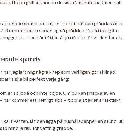
du sätta på grillfunktionen de sista 2 minuterna (men håll
ratinerade sparrisen. Lukten i köket när den gräddas är ju
i 2-3 minuter innan servering så grädden får sätta sig lite.
a hugger in – den här rätten är ju nästan för vacker för att
nerade sparris
r har jag lärt mig några knep som verkligen gör skillnad.
parris ska bli perfekt varje gång:
 som är spröda och inte böjda. Om du kan knäcka av en
 här kommer ett hemligt tips – tjocka stjälkar är faktiskt
 i kallt vatten, låt den ligga på hushållspapper en stund. Ju
sto mindre risk för vattnig grädde.