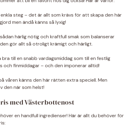
mmer att bli en favorit hos dig också! Här är varför:
enkla steg – det är allt som krävs för att skapa den här
gjord men ändå känns så lyxig!
ådan härlig nötig och kraftfull smak som balanserar
n gör allt så otroligt krämigt och härligt.
 bra till en snabb vardagsmiddag som till en festlig
las och finmiddagar – och den imponerar alltid!
på våren känns den här rätten extra speciell. Men
av den när som helst!
rris med Västerbottenost
ehöver en handfull ingredienser! Här är allt du behöver för
is: