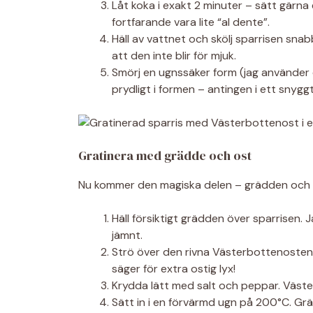
Låt koka i exakt 2 minuter – sätt gärna
fortfarande vara lite “al dente”.
Häll av vattnet och skölj sparrisen snab
att den inte blir för mjuk.
Smörj en ugnssäker form (jag använder 
prydligt i formen – antingen i ett snyggt
Gratinera med grädde och ost
Nu kommer den magiska delen – grädden och os
Häll försiktigt grädden över sparrisen. 
jämnt.
Strö över den rivna Västerbottenosten.
säger för extra ostig lyx!
Krydda lätt med salt och peppar. Väster
Sätt in i en förvärmd ugn på 200°C. Gräd