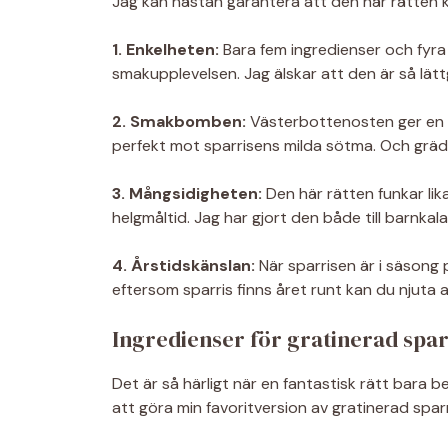
Jag kan nästan garantera att den här rätten ko
1. Enkelheten:
Bara fem ingredienser och fyra 
smakupplevelsen. Jag älskar att den är så lätt
2. Smakbomben:
Västerbottenosten ger en s
perfekt mot sparrisens milda sötma. Och grädde
3. Mångsidigheten:
Den här rätten funkar lika
helgmåltid. Jag har gjort den både till barnka
4. Årstidskänslan:
När sparrisen är i säsong 
eftersom sparris finns året runt kan du njuta 
Ingredienser för gratinerad spa
Det är så härligt när en fantastisk rätt bara b
att göra min favoritversion av gratinerad sparr