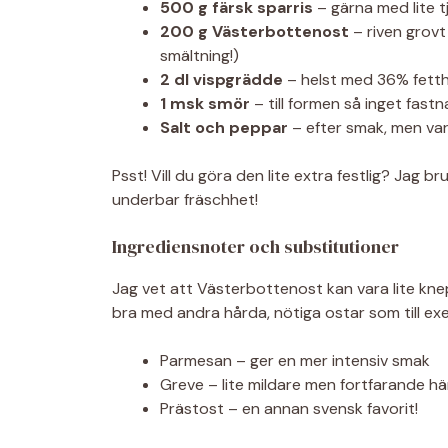
500 g färsk sparris
– gärna med lite t
200 g Västerbottenost
– riven grovt
smältning!)
2 dl vispgrädde
– helst med 36% fetth
1 msk smör
– till formen så inget fastn
Salt och peppar
– efter smak, men var 
Psst! Vill du göra den lite extra festlig? Jag br
underbar fräschhet!
Ingrediensnoter och substitutioner
Jag vet att Västerbottenost kan vara lite knepi
bra med andra hårda, nötiga ostar som till ex
Parmesan – ger en mer intensiv smak
Greve – lite mildare men fortfarande här
Prästost – en annan svensk favorit!