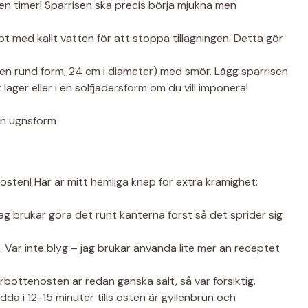
 en timer! Sparrisen ska precis börja mjukna men
bt med kallt vatten för att stoppa tillagningen. Detta gör
en rund form, 24 cm i diameter) med smör. Lägg sparrisen
 lager eller i en solfjädersform om du vill imponera!
ten! Här är mitt hemliga knep för extra krämighet:
Jag brukar göra det runt kanterna först så det sprider sig
 Var inte blyg – jag brukar använda lite mer än receptet
bottenosten är redan ganska salt, så var försiktig.
da i 12-15 minuter tills osten är gyllenbrun och