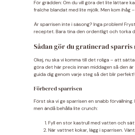
För grädden: Om du vill göra det lite lättare 
fraîche blandat med lite mjölk. Men kom ihåg – 
Är sparrisen inte i säsong? Inga problem! Frys
receptet. Bara tina den ordentligt och torka de
Sådan gör du gratinerad sparris
Okej, nu ska vi komma till det roliga – att sätt
göra det här precis innan middagen så den är
guida dig genom varje steg så det blir perfekt!
Förbered sparrisen
Först ska vi ge sparrisen en snabb förvällning. 
men ändå behålla lite crunch:
Fyll en stor kastrull med vatten och sä
När vattnet kokar, lägg i sparrisen. Vänt