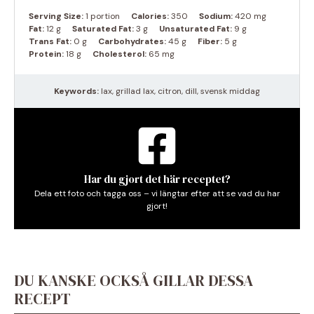
Serving Size:
1 portion
Calories:
350
Sodium:
420 mg
Fat:
12 g
Saturated Fat:
3 g
Unsaturated Fat:
9 g
Trans Fat:
0 g
Carbohydrates:
45 g
Fiber:
5 g
Protein:
18 g
Cholesterol:
65 mg
Keywords:
lax, grillad lax, citron, dill, svensk middag
Har du gjort det här receptet?
Dela ett foto och tagga oss – vi längtar efter att se vad du har
gjort!
DU KANSKE OCKSÅ GILLAR DESSA
RECEPT