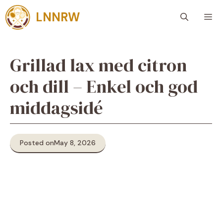
Skip
LNNRW
M
to
content
Grillad lax med citron
och dill – Enkel och god
middagsidé
Posted on
May 8, 2026