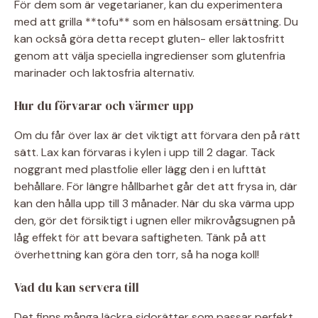
För dem som är vegetarianer, kan du experimentera
med att grilla **tofu** som en hälsosam ersättning. Du
kan också göra detta recept gluten- eller laktosfritt
genom att välja speciella ingredienser som glutenfria
marinader och laktosfria alternativ.
Hur du förvarar och värmer upp
Om du får över lax är det viktigt att förvara den på rätt
sätt. Lax kan förvaras i kylen i upp till 2 dagar. Täck
noggrant med plastfolie eller lägg den i en lufttät
behållare. För längre hållbarhet går det att frysa in, där
kan den hålla upp till 3 månader. När du ska värma upp
den, gör det försiktigt i ugnen eller mikrovågsugnen på
låg effekt för att bevara saftigheten. Tänk på att
överhettning kan göra den torr, så ha noga koll!
Vad du kan servera till
Det finns många läckra sidorätter som passar perfekt