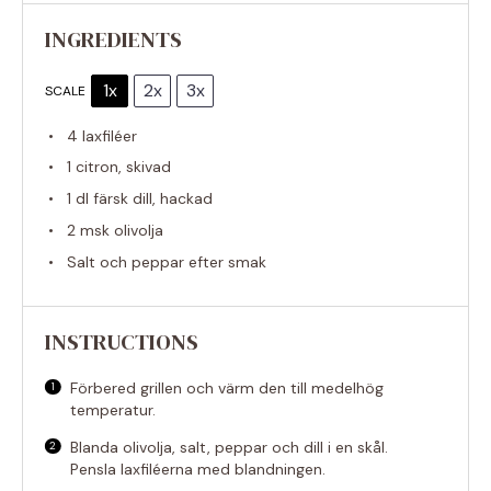
INGREDIENTS
1x
2x
3x
SCALE
4
laxfiléer
1
citron, skivad
1
dl färsk dill, hackad
2
msk olivolja
Salt och peppar efter smak
INSTRUCTIONS
Förbered grillen och värm den till medelhög
temperatur.
Blanda olivolja, salt, peppar och dill i en skål.
Pensla laxfiléerna med blandningen.