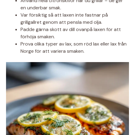
Använd hela citronskivor när du grillar – de ger
en underbar smak.
Var försiktig så att laxen inte fastnar på
grillgallret genom att pensla med olja.
Padde gärna skott av dill ovanpå laxen för att
förhöja smaken.
Prova olika typer av lax, som röd lax eller lax från
Norge för att variera smaken.