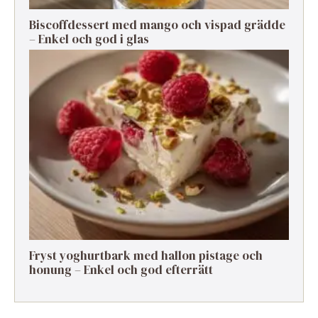
Biscoffdessert med mango och vispad grädde
– Enkel och god i glas
Fryst yoghurtbark med hallon pistage och
honung – Enkel och god efterrätt