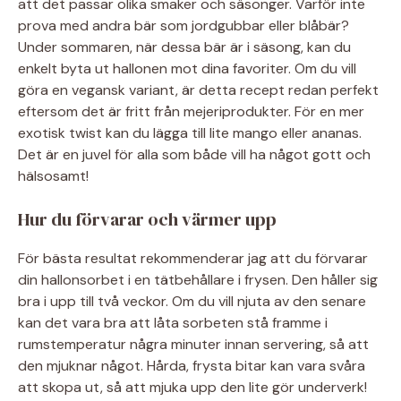
att det passar olika smaker och säsonger. Varför inte
prova med andra bär som jordgubbar eller blåbär?
Under sommaren, när dessa bär är i säsong, kan du
enkelt byta ut hallonen mot dina favoriter. Om du vill
göra en vegansk variant, är detta recept redan perfekt
eftersom det är fritt från mejeriprodukter. För en mer
exotisk twist kan du lägga till lite mango eller ananas.
Det är en juvel för alla som både vill ha något gott och
hälsosamt!
Hur du förvarar och värmer upp
För bästa resultat rekommenderar jag att du förvarar
din hallonsorbet i en tätbehållare i frysen. Den håller sig
bra i upp till två veckor. Om du vill njuta av den senare
kan det vara bra att låta sorbeten stå framme i
rumstemperatur några minuter innan servering, så att
den mjuknar något. Hårda, frysta bitar kan vara svåra
att skopa ut, så att mjuka upp den lite gör underverk!