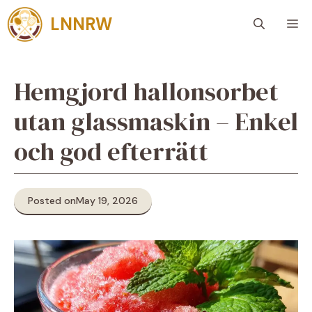
Skip
LNNRW
M
to
content
Hemgjord hallonsorbet
utan glassmaskin – Enkel
och god efterrätt
Posted on
May 19, 2026