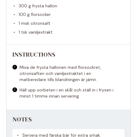
300 g
frysta hallon
100 g
florsocker
1
msk citronsaft
1
tsk vaniljextrakt
INSTRUCTIONS
Mixa de frysta hallonen med florsockret,
citronsaften och vaniljextraktet i en
matberedare tills blandningen är jämn.
Häll upp sorbeten i en skål och ställ in i frysen i
minst 1 timme innan servering.
NOTES
Servera med färska bär för extra smak.