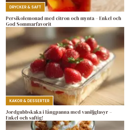
DRYCKER & SAFT
Persikolemonad med citron och mynta – Enkel och
God Sommarfavorit
KAKOR & DESSERTER
Jordgubbskaka i långpanna med vaniljglasyr –
Enkel och saftig!