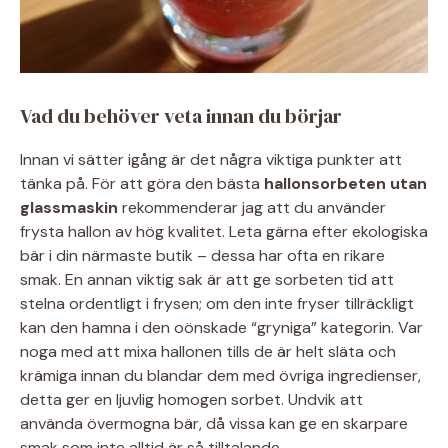
Vad du behöver veta innan du börjar
Innan vi sätter igång är det några viktiga punkter att
tänka på. För att göra den bästa
hallonsorbeten utan
glassmaskin
rekommenderar jag att du använder
frysta hallon av hög kvalitet. Leta gärna efter ekologiska
bär i din närmaste butik – dessa har ofta en rikare
smak. En annan viktig sak är att ge sorbeten tid att
stelna ordentligt i frysen; om den inte fryser tillräckligt
kan den hamna i den oönskade “gryniga” kategorin. Var
noga med att mixa hallonen tills de är helt släta och
krämiga innan du blandar dem med övriga ingredienser,
detta ger en ljuvlig homogen sorbet. Undvik att
använda övermogna bär, då vissa kan ge en skarpare
smak som inte alltid är så tilltalande.