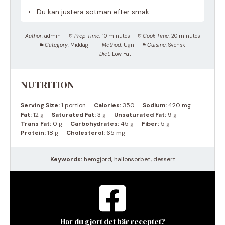
Du kan justera sötman efter smak.
Author:
admin
Prep Time:
10 minutes
Cook Time:
20 minutes
Category:
Middag
Method:
Ugn
Cuisine:
Svensk
Diet:
Low Fat
NUTRITION
Serving Size:
1 portion
Calories:
350
Sodium:
420 mg
Fat:
12 g
Saturated Fat:
3 g
Unsaturated Fat:
9 g
Trans Fat:
0 g
Carbohydrates:
45 g
Fiber:
5 g
Protein:
18 g
Cholesterol:
65 mg
Keywords:
hemgjord, hallonsorbet, dessert
Har du gjort det här receptet?