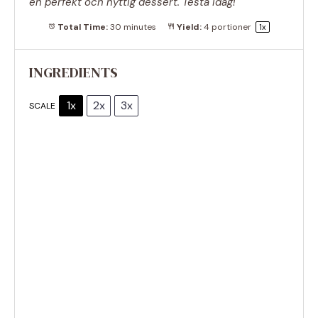
en perfekt och nyttig dessert. Testa idag!
Total Time:
30 minutes
Yield:
4
portioner
1
x
INGREDIENTS
1x
2x
3x
SCALE