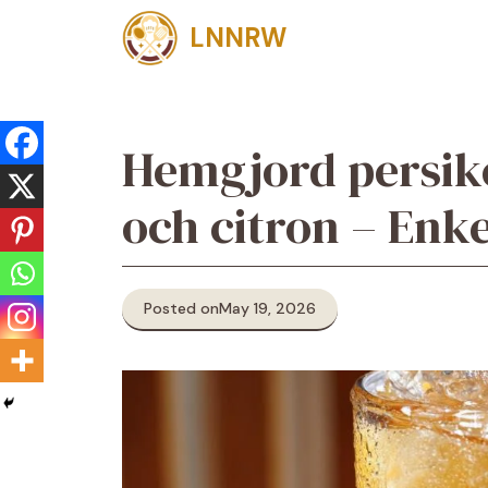
Skip
LNNRW
to
content
Hemgjord persiko
och citron – Enk
Posted on
May 19, 2026