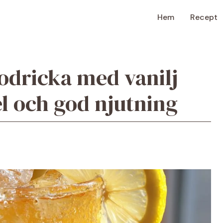
Hem
Recept
dricka med vanilj
el och god njutning