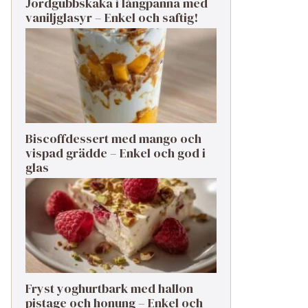
Jordgubbskaka i långpanna med
vaniljglasyr – Enkel och saftig!
Biscoffdessert med mango och
vispad grädde – Enkel och god i
glas
Fryst yoghurtbark med hallon
pistage och honung – Enkel och