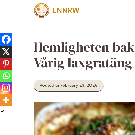
Skip
LNNRW
to
content
Hemligheten bak
Vårig laxgratäng
Posted on
February 23, 2026