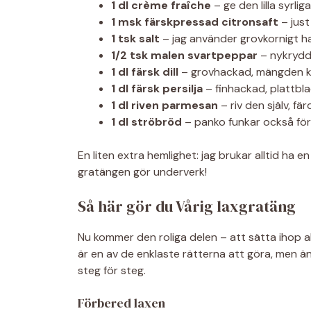
1 dl crème fraîche
– ge den lilla syrli
1 msk färskpressad citronsaft
– just 
1 tsk salt
– jag använder grovkornigt h
1/2 tsk malen svartpeppar
– nykrydd
1 dl färsk dill
– grovhackad, mängden ka
1 dl färsk persilja
– finhackad, plattbl
1 dl riven parmesan
– riv den själv, fä
1 dl ströbröd
– panko funkar också för
En liten extra hemlighet: jag brukar alltid ha e
gratängen gör underverk!
Så här gör du Vårig laxgratäng
Nu kommer den roliga delen – att sätta ihop al
är en av de enklaste rätterna att göra, men än
steg för steg.
Förbered laxen