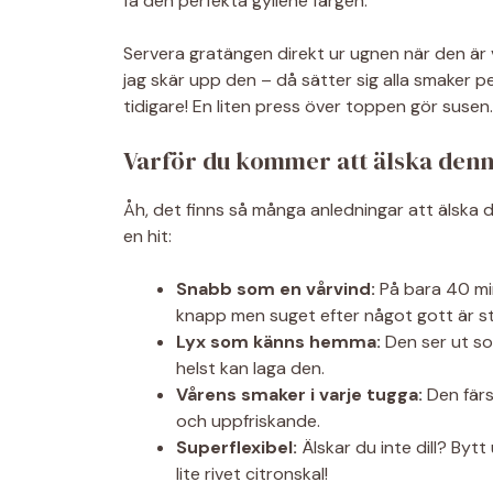
få den perfekta gyllene färgen.
Servera gratängen direkt ur ugnen när den är v
jag skär upp den – då sätter sig alla smaker 
tidigare! En liten press över toppen gör susen.
Varför du kommer att älska denn
Åh, det finns så många anledningar att älska de
en hit:
Snabb som en vårvind:
På bara 40 minu
knapp men suget efter något gott är st
Lyx som känns hemma:
Den ser ut so
helst kan laga den.
Vårens smaker i varje tugga:
Den färs
och uppfriskande.
Superflexibel:
Älskar du inte dill? Bytt 
lite rivet citronskal!