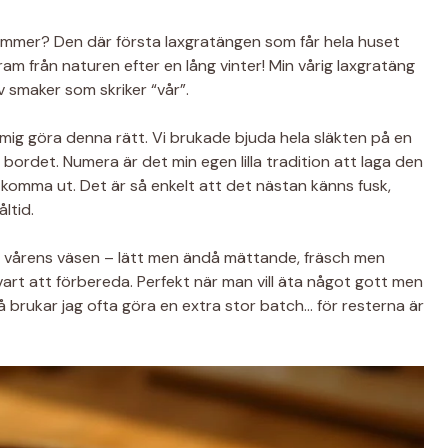
kommer? Den där första laxgratängen som får hela huset
kram från naturen efter en lång vinter! Min vårig laxgratäng
av smaker som skriker “vår”.
mig göra denna rätt. Vi brukade bjuda hela släkten på en
 bordet. Numera är det min egen lilla tradition att laga den
r komma ut. Det är så enkelt att det nästan känns fusk,
ltid.
r vårens väsen – lätt men ändå mättande, fräsch men
art att förbereda. Perfekt när man vill äta något gott men
 så brukar jag ofta göra en extra stor batch… för resterna är