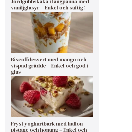
Jordgubbskaka i långpanna med
vaniljglasyr – Enkel och saftig!
Biscoffdessert med mango och
vispad grädde – Enkel och god i
glas
Fryst yoghurtbark med hallon
pistage och honung – Enkel och