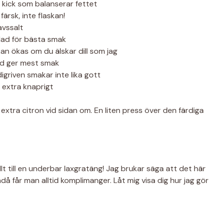
ga kick som balanserar fettet
färsk, inte flaskan!
avssalt
ad för bästa smak
n ökas om du älskar dill som jag
ad ger mest smak
rdigriven smakar inte lika gott
 extra knaprigt
n extra citron vid sidan om. En liten press över den färdiga
lt till en underbar laxgratäng! Jag brukar säga att det här
då får man alltid komplimanger. Låt mig visa dig hur jag gör