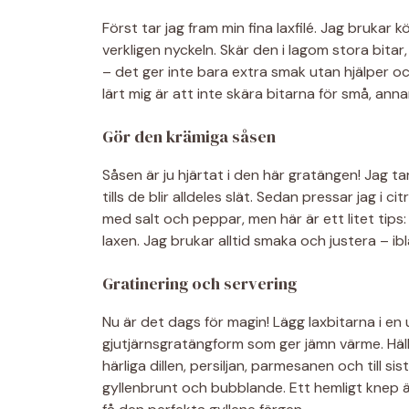
Först tar jag fram min fina laxfilé. Jag brukar
verkligen nyckeln. Skär den i lagom stora bita
– det ger inte bara extra smak utan hjälper ock
lärt mig är att inte skära bitarna för små, anna
Gör den krämiga såsen
Såsen är ju hjärtat i den här gratängen! Jag t
tills de blir alldeles slät. Sedan pressar jag i 
med salt och peppar, men här är ett litet tip
laxen. Jag brukar alltid smaka och justera – ibla
Gratinering och servering
Nu är det dags för magin! Lägg laxbitarna i en
gjutjärnsgratängform som ger jämn värme. Häl
härliga dillen, persiljan, parmesanen och till si
gyllenbrunt och bubblande. Ett hemligt knep är