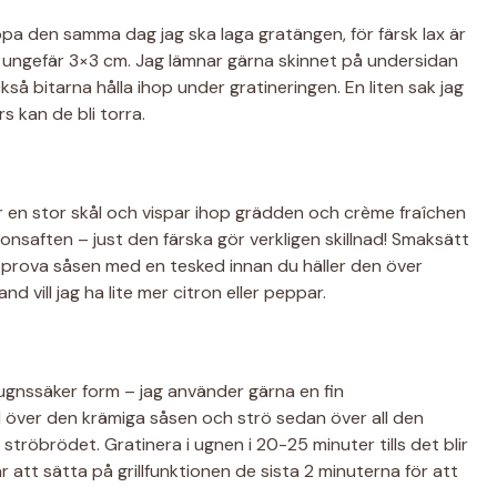
 köpa den samma dag jag ska laga gratängen, för färsk lax är
r, ungefär 3×3 cm. Jag lämnar gärna skinnet på undersidan
så bitarna hålla ihop under gratineringen. En liten sak jag
rs kan de bli torra.
ar en stor skål och vispar ihop grädden och crème fraîchen
citronsaften – just den färska gör verkligen skillnad! Smaksätt
s: prova såsen med en tesked innan du häller den över
nd vill jag ha lite mer citron eller peppar.
 ugnssäker form – jag använder gärna en fin
l över den krämiga såsen och strö sedan över all den
st ströbrödet. Gratinera i ugnen i 20-25 minuter tills det blir
 att sätta på grillfunktionen de sista 2 minuterna för att