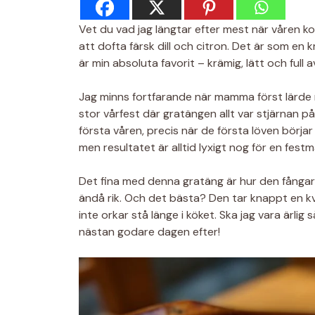
Vet du vad jag längtar efter mest när våren 
att dofta färsk dill och citron. Det är som en 
är min absoluta favorit – krämig, lätt och full 
Jag minns fortfarande när mamma först lärde 
stor vårfest där gratängen allt var stjärnan på
första våren, precis när de första löven börja
men resultatet är alltid lyxigt nog för en festmå
Det fina med denna gratäng är hur den fånga
ändå rik. Och det bästa? Den tar knappt en kv
inte orkar stå länge i köket. Ska jag vara ärlig
nästan godare dagen efter!