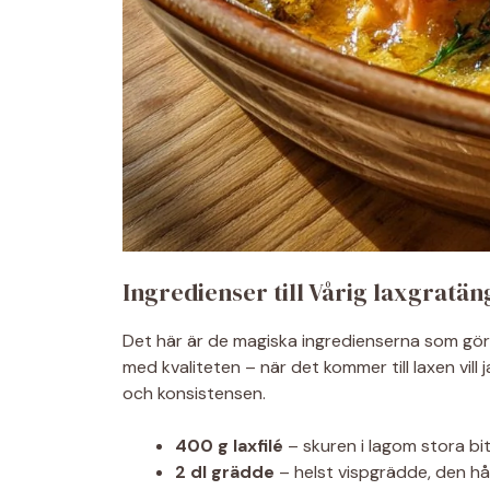
Ingredienser till Vårig laxgratän
Det här är de magiska ingredienserna som gör
med kvaliteten – när det kommer till laxen vill j
och konsistensen.
400 g laxfilé
– skuren i lagom stora bi
2 dl grädde
– helst vispgrädde, den hål