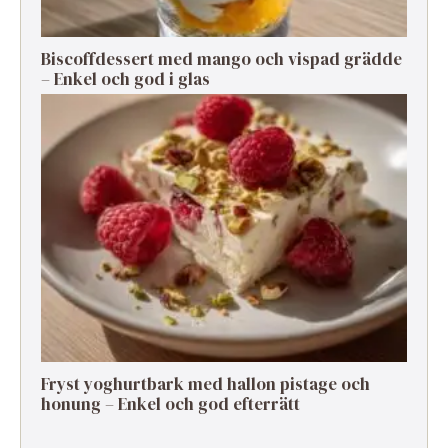
Biscoffdessert med mango och vispad grädde
– Enkel och god i glas
Fryst yoghurtbark med hallon pistage och
honung – Enkel och god efterrätt