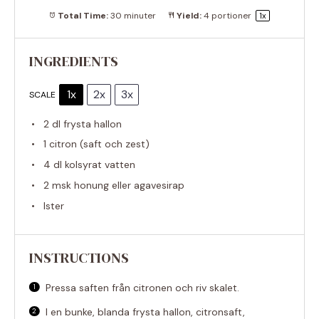
Total Time:
30 minuter
Yield:
4
portioner
1
x
INGREDIENTS
1x
2x
3x
SCALE
2
dl frysta hallon
1
citron (saft och zest)
4
dl kolsyrat vatten
2
msk honung eller agavesirap
Ister
INSTRUCTIONS
Pressa saften från citronen och riv skalet.
I en bunke, blanda frysta hallon, citronsaft,