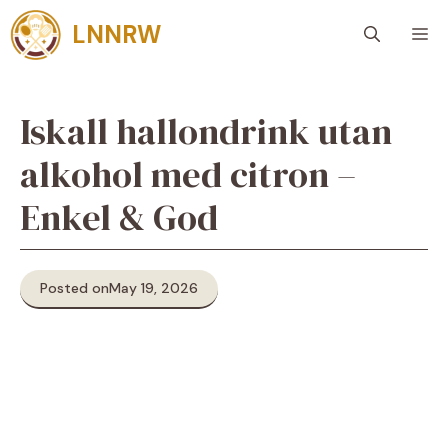
Skip
LNNRW
M
to
content
Iskall hallondrink utan
alkohol med citron –
Enkel & God
Posted on
May 19, 2026