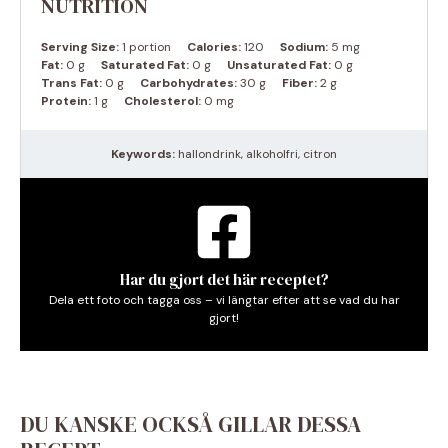
NUTRITION
Serving Size:
1 portion
Calories:
120
Sodium:
5 mg
Fat:
0 g
Saturated Fat:
0 g
Unsaturated Fat:
0 g
Trans Fat:
0 g
Carbohydrates:
30 g
Fiber:
2 g
Protein:
1 g
Cholesterol:
0 mg
Keywords:
hallondrink, alkoholfri, citron
Har du gjort det här receptet?
Dela ett foto och tagga oss – vi längtar efter att se vad du har
gjort!
DU KANSKE OCKSÅ GILLAR DESSA