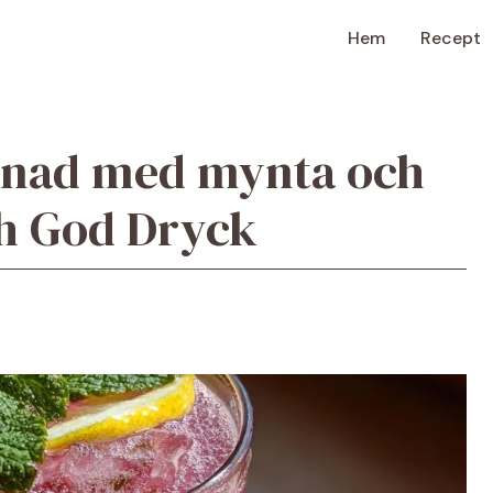
Hem
Recept
monad med mynta och
ch God Dryck