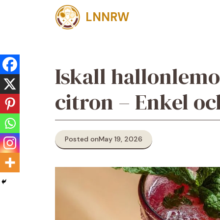
Skip
LNNRW
to
content
Iskall hallonle
citron – Enkel o
Posted on
May 19, 2026