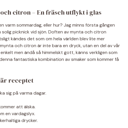
h citron – En fräsch utflykt i glas
 en varm sommardag, eller hur? Jag minns första gången
solig picknick vid sjön. Doften av mynta och citron
sligt kändes det som om hela världen blev lite mer
mynta och citron är inte bara en dryck, utan en del av vår
enkelt men ändå så himmelskt gott, känns verkligen som
av denna fantastiska kombination av smaker som kommer få
här receptet
lka sig på varma dagar.
kommer att älska.
 som en vardagslyx.
ckerhaltiga drycker.