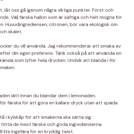
pt, låt oss gå igenom några viktiga punkter. Först och
nde. Välj färska hallon som är saftiga och helt mogna för
n. Huvudingrediensen, citronen, bör vara ekologisk om
och skalet.
 socker du vill använda. Jag rekommenderar att smaka av
 efter din egen preferens. Tänk också på att använda en
nsla som lyfter hela drycken. Undvik att blanda i för
 smaken.
laden lätt innan du blandar dem i lemonaden.
 för färska för att göra en kallare dryck utan att späda
å i kylskåp för att smakerna ska sätta sig.
t hitta de mest färska och goda ingredienserna.
ll lite ingefära för en kryddig twist.