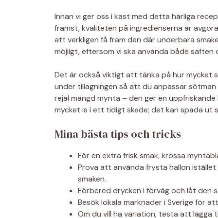
Innan vi ger oss i kast med detta härliga rece
främst, kvaliteten på ingredienserna är avgöra
att verkligen få fram den där underbara smake
möjligt, eftersom vi ska använda både saften 
Det är också viktigt att tänka på hur mycket
under tillagningen så att du anpassar sötman
rejäl mängd mynta – den ger en uppfriskande kä
mycket is i ett tidigt skede; det kan späda ut
Mina bästa tips och tricks
För en extra frisk smak, krossa myntab
Prova att använda frysta hallon istället
smaken.
Förbered drycken i förväg och låt den st
Besök lokala marknader i Sverige för at
Om du vill ha variation, testa att lägga ti