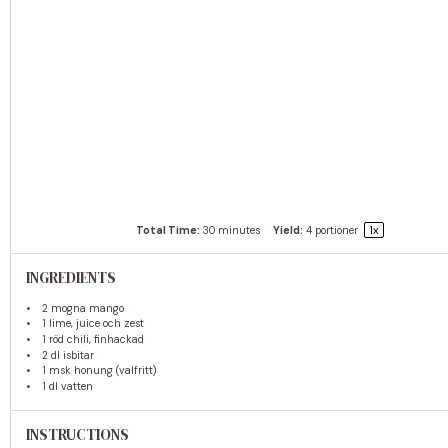
1
x
Total Time:
30 minutes
Yield:
4
portioner
INGREDIENTS
2
mogna mango
1
lime, juice och zest
1
röd chili, finhackad
2
dl isbitar
1
msk honung (valfritt)
1
dl vatten
INSTRUCTIONS