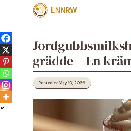
Skip
LNNRW
to
content
Jordgubbsmilksh
grädde – En kräm
Posted on
May 10, 2026