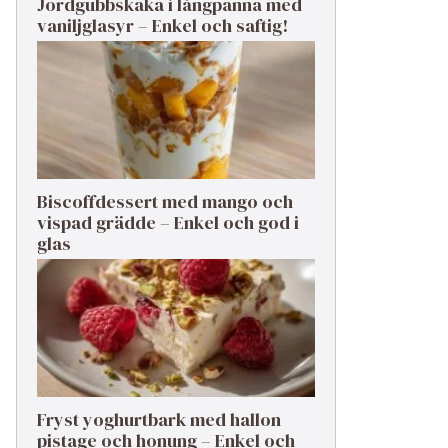
Jordgubbskaka i långpanna med
vaniljglasyr – Enkel och saftig!
Biscoffdessert med mango och
vispad grädde – Enkel och god i
glas
Fryst yoghurtbark med hallon
pistage och honung – Enkel och