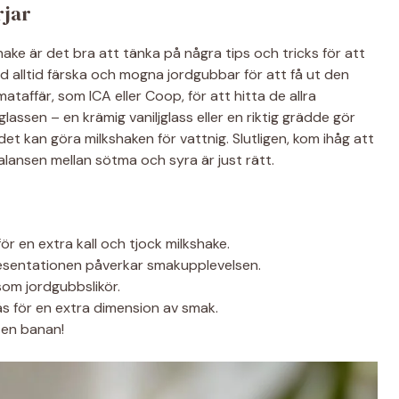
rjar
ake är det bra att tänka på några tips och tricks för att
d alltid färska och mogna jordgubbar för att få ut den
taffär, som ICA eller Coop, för att hitta de allra
 glassen – en krämig vaniljglass eller en riktig grädde gör
det kan göra milkshaken för vattnig. Slutligen, kom ihåg att
balansen mellan sötma och syra är just rätt.
r en extra kall och tjock milkshake.
presentationen påverkar smakupplevelsen.
r som jordgubbslikör.
s för en extra dimension av smak.
 en banan!