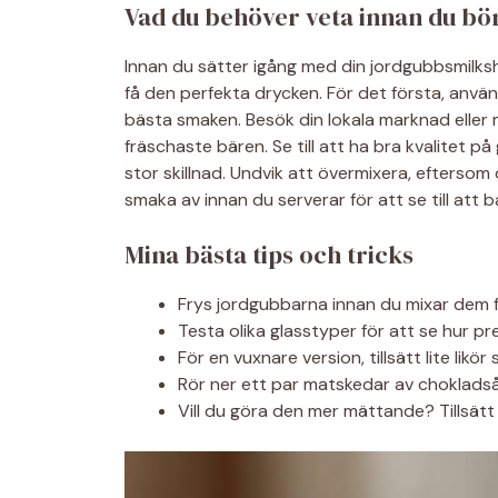
Vad du behöver veta innan du bö
Innan du sätter igång med din jordgubbsmilksh
få den perfekta drycken. För det första, använ
bästa smaken. Besök din lokala marknad eller ma
fräschaste bären. Se till att ha bra kvalitet på
stor skillnad. Undvik att övermixera, eftersom 
smaka av innan du serverar för att se till att 
Mina bästa tips och tricks
Frys jordgubbarna innan du mixar dem fö
Testa olika glasstyper för att se hur 
För en vuxnare version, tillsätt lite likö
Rör ner ett par matskedar av chokladså
Vill du göra den mer mättande? Tillsätt