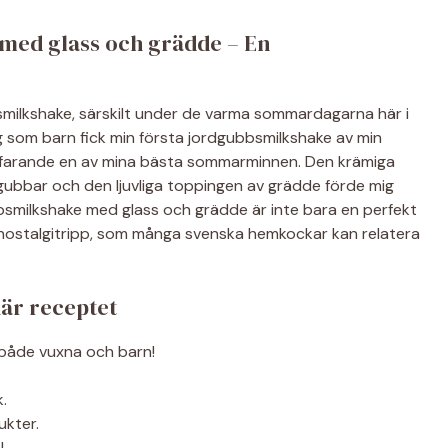
med glass och grädde – En
smilkshake, särskilt under de varma sommardagarna här i
jag som barn fick min första jordgubbsmilkshake av min
farande en av mina bästa sommarminnen. Den krämiga
gubbar och den ljuvliga toppingen av grädde förde mig
bbsmilkshake med glass och grädde är inte bara en perfekt
t nostalgitripp, som många svenska hemkockar kan relatera
här receptet
 både vuxna och barn!
.
ukter.
!