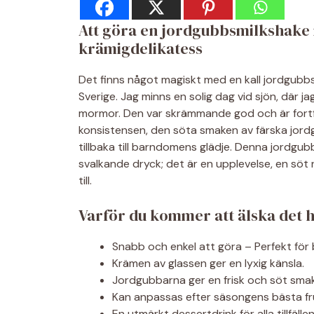
Att göra en jordgubbsmilkshake 
krämigdelikatess
Det finns något magiskt med en kall jordgubb
Sverige. Jag minns en solig dag vid sjön, där 
mormor. Den var skrämmande god och är fort
konsistensen, den söta smaken av färska jord
tillbaka till barndomens glädje. Denna jordgu
svalkande dryck; det är en upplevelse, en sö
till.
Varför du kommer att älska det 
Snabb och enkel att göra – Perfekt för
Krämen av glassen ger en lyxig känsla.
Jordgubbarna ger en frisk och söt smak
Kan anpassas efter säsongens bästa fr
En utmärkt dessertdrink för alla tillfällen