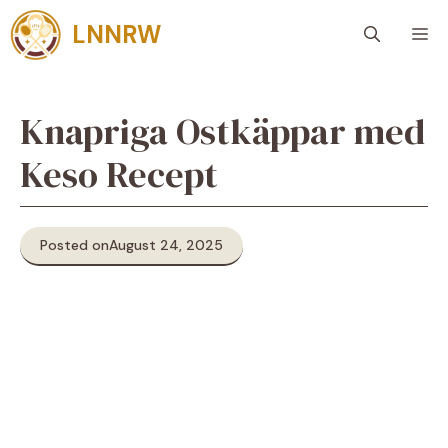
Skip
LNNRW
M
to
content
Knapriga Ostkäppar med
Keso Recept
Posted on
August 24, 2025