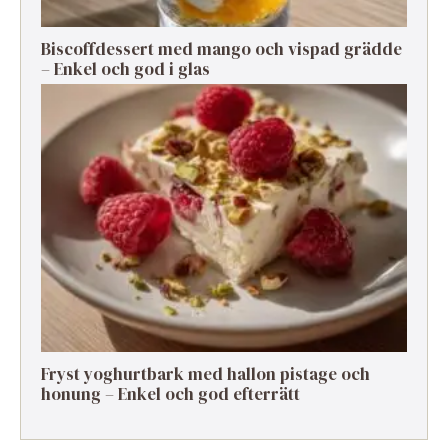
Biscoffdessert med mango och vispad grädde
– Enkel och god i glas
Fryst yoghurtbark med hallon pistage och
honung – Enkel och god efterrätt