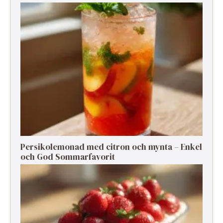
Persikolemonad med citron och mynta – Enkel
och God Sommarfavorit