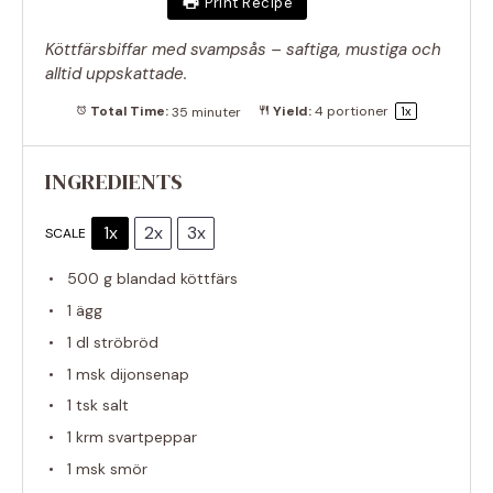
Print Recipe
Köttfärsbiffar med svampsås – saftiga, mustiga och
alltid uppskattade.
Total Time:
35 minuter
Yield:
4
portioner
1
x
INGREDIENTS
1x
2x
3x
SCALE
500 g
blandad köttfärs
1
ägg
1
dl ströbröd
1
msk dijonsenap
1
tsk salt
1
krm svartpeppar
1
msk smör