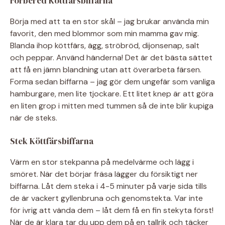
Förbered Köttfärsbiffarna
Börja med att ta en stor skål – jag brukar använda min
favorit, den med blommor som min mamma gav mig.
Blanda ihop köttfärs, ägg, ströbröd, dijonsenap, salt
och peppar. Använd händerna! Det är det bästa sättet
att få en jämn blandning utan att överarbeta färsen.
Forma sedan biffarna – jag gör dem ungefär som vanliga
hamburgare, men lite tjockare. Ett litet knep är att göra
en liten grop i mitten med tummen så de inte blir kupiga
när de steks.
Stek Köttfärsbiffarna
Värm en stor stekpanna på medelvärme och lägg i
smöret. När det börjar fräsa lägger du försiktigt ner
biffarna. Låt dem steka i 4-5 minuter på varje sida tills
de är vackert gyllenbruna och genomstekta. Var inte
för ivrig att vända dem – låt dem få en fin stekyta först!
När de är klara tar du upp dem på en tallrik och täcker