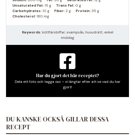
Sodium:
800 mg
Fat:
30 g
Saturated Fat:
12 g
Unsaturated Fat:
15 g
Trans Fat:
0 g
Carbohydrates:
10 g
Fiber:
2 g
Protein:
35 g
Cholesterol:
180 mg
Keywords:
köttfärsbiffar, svampsås, huvudrätt, enkel
middag
Har du gjort det här receptet?
Dela ett foto och tagga oss – vi längtar efter att se vad du har
gjort!
DU KANSKE OCKSÅ GILLAR DESSA
RECEPT