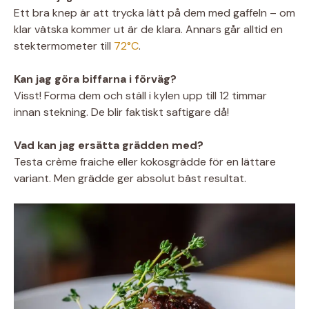
Ett bra knep är att trycka lätt på dem med gaffeln – om
klar vätska kommer ut är de klara. Annars går alltid en
stektermometer till
72°C
.
Kan jag göra biffarna i förväg?
Visst! Forma dem och ställ i kylen upp till 12 timmar
innan stekning. De blir faktiskt saftigare då!
Vad kan jag ersätta grädden med?
Testa crème fraiche eller kokosgrädde för en lättare
variant. Men grädde ger absolut bäst resultat.