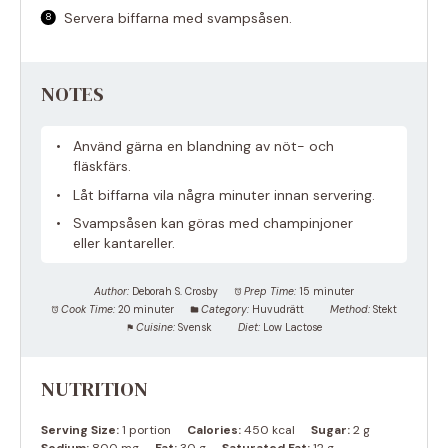
Servera biffarna med svampsåsen.
NOTES
Använd gärna en blandning av nöt- och
fläskfärs.
Låt biffarna vila några minuter innan servering.
Svampsåsen kan göras med champinjoner
eller kantareller.
Author:
Deborah S. Crosby
Prep Time:
15 minuter
Cook Time:
20 minuter
Category:
Huvudrätt
Method:
Stekt
Cuisine:
Svensk
Diet:
Low Lactose
NUTRITION
Serving Size:
1 portion
Calories:
450 kcal
Sugar:
2 g