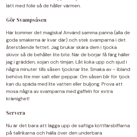
lätt med folie så de håller värmen.
Gör Svampsåsen
Här kommer det magiska! Använd samma panna (alla de
goda smakerna är kvar där) och stek svamparna i det
återstående fettet. Jag brukar skära dem i tjocka
skivor så de behåller lite bite. När de börjar få färg häller
jag i grädden, sojan och timjan. Låt koka upp och sjud i
några minuter tills såsen tjocknar lite. Smaka av – ibland
behövs lite mer salt eller peppar. Om såsen blir för tjock
kan du späda med lite vatten eller buljong. Prova att
mosa några av svamparna med gaffeln för extra
krämighet!
Servera
Nu är det bara att lägga upp de saftiga köttfärsbiffarna
på tallrikarna och hälla över den underbara