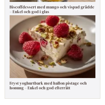
Biscoffdessert med mango och vispad grädde
– Enkel och god i glas
Fryst yoghurtbark med hallon pistage och
honung – Enkel och god efterrätt