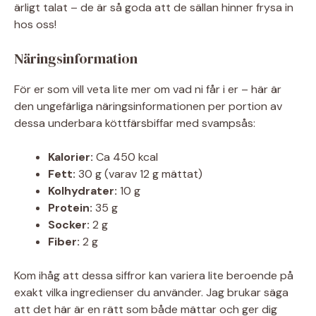
ärligt talat – de är så goda att de sällan hinner frysa in
hos oss!
Näringsinformation
För er som vill veta lite mer om vad ni får i er – här är
den ungefärliga näringsinformationen per portion av
dessa underbara köttfärsbiffar med svampsås:
Kalorier:
Ca 450 kcal
Fett:
30 g (varav 12 g mättat)
Kolhydrater:
10 g
Protein:
35 g
Socker:
2 g
Fiber:
2 g
Kom ihåg att dessa siffror kan variera lite beroende på
exakt vilka ingredienser du använder. Jag brukar säga
att det här är en rätt som både mättar och ger dig