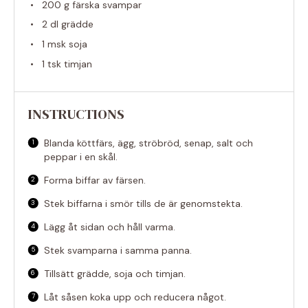
200 g
färska svampar
2
dl grädde
1
msk soja
1
tsk timjan
INSTRUCTIONS
Blanda köttfärs, ägg, ströbröd, senap, salt och
peppar i en skål.
Forma biffar av färsen.
Stek biffarna i smör tills de är genomstekta.
Lägg åt sidan och håll varma.
Stek svamparna i samma panna.
Tillsätt grädde, soja och timjan.
Låt såsen koka upp och reducera något.