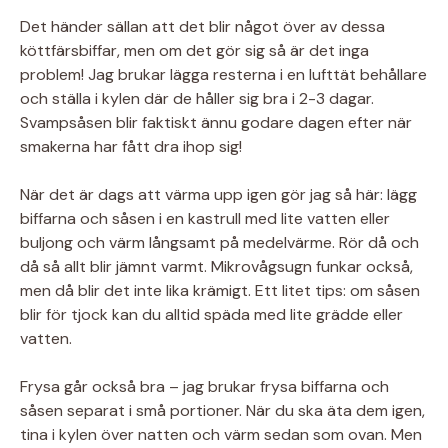
Det händer sällan att det blir något över av dessa
köttfärsbiffar, men om det gör sig så är det inga
problem! Jag brukar lägga resterna i en lufttät behållare
och ställa i kylen där de håller sig bra i 2-3 dagar.
Svampsåsen blir faktiskt ännu godare dagen efter när
smakerna har fått dra ihop sig!
När det är dags att värma upp igen gör jag så här: lägg
biffarna och såsen i en kastrull med lite vatten eller
buljong och värm långsamt på medelvärme. Rör då och
då så allt blir jämnt varmt. Mikrovågsugn funkar också,
men då blir det inte lika krämigt. Ett litet tips: om såsen
blir för tjock kan du alltid späda med lite grädde eller
vatten.
Frysa går också bra – jag brukar frysa biffarna och
såsen separat i små portioner. När du ska äta dem igen,
tina i kylen över natten och värm sedan som ovan. Men