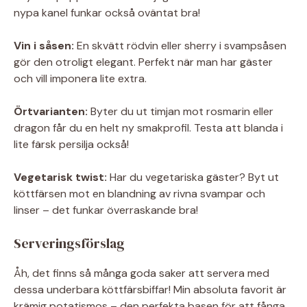
nypa kanel funkar också oväntat bra!
Vin i såsen:
En skvätt rödvin eller sherry i svampsåsen
gör den otroligt elegant. Perfekt när man har gäster
och vill imponera lite extra.
Örtvarianten:
Byter du ut timjan mot rosmarin eller
dragon får du en helt ny smakprofil. Testa att blanda i
lite färsk persilja också!
Vegetarisk twist:
Har du vegetariska gäster? Byt ut
köttfärsen mot en blandning av rivna svampar och
linser – det funkar överraskande bra!
Serveringsförslag
Åh, det finns så många goda saker att servera med
dessa underbara köttfärsbiffar! Min absoluta favorit är
krämig potatismos – den perfekta basen för att fånga