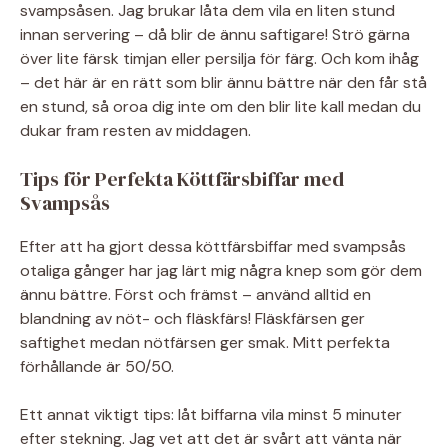
svampsåsen. Jag brukar låta dem vila en liten stund
innan servering – då blir de ännu saftigare! Strö gärna
över lite färsk timjan eller persilja för färg. Och kom ihåg
– det här är en rätt som blir ännu bättre när den får stå
en stund, så oroa dig inte om den blir lite kall medan du
dukar fram resten av middagen.
Tips för Perfekta Köttfärsbiffar med
Svampsås
Efter att ha gjort dessa köttfärsbiffar med svampsås
otaliga gånger har jag lärt mig några knep som gör dem
ännu bättre. Först och främst – använd alltid en
blandning av nöt- och fläskfärs! Fläskfärsen ger
saftighet medan nötfärsen ger smak. Mitt perfekta
förhållande är 50/50.
Ett annat viktigt tips: låt biffarna vila minst 5 minuter
efter stekning. Jag vet att det är svårt att vänta när