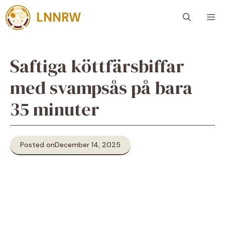
Skip
LNNRW
M
to
content
Saftiga köttfärsbiffar
med svampsås på bara
35 minuter
Posted on
December 14, 2025