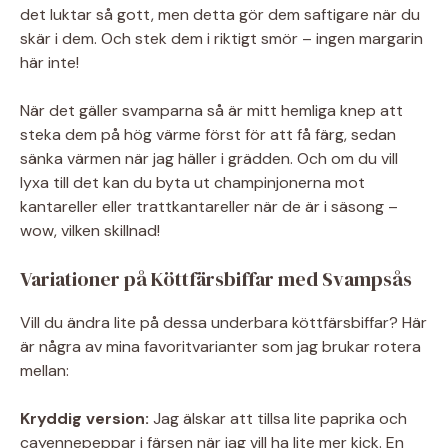
det luktar så gott, men detta gör dem saftigare när du
skär i dem. Och stek dem i riktigt smör – ingen margarin
här inte!
När det gäller svamparna så är mitt hemliga knep att
steka dem på hög värme först för att få färg, sedan
sänka värmen när jag häller i grädden. Och om du vill
lyxa till det kan du byta ut champinjonerna mot
kantareller eller trattkantareller när de är i säsong –
wow, vilken skillnad!
Variationer på Köttfärsbiffar med Svampsås
Vill du ändra lite på dessa underbara köttfärsbiffar? Här
är några av mina favoritvarianter som jag brukar rotera
mellan:
Kryddig version:
Jag älskar att tillsa lite paprika och
cayennepeppar i färsen när jag vill ha lite mer kick. En