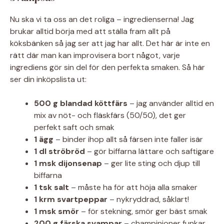
Nu ska vi ta oss an det roliga – ingredienserna! Jag
brukar alltid börja med att ställa fram allt på
köksbänken så jag ser att jag har allt. Det här är inte en
rätt där man kan improvisera bort något, varje
ingrediens gör sin del för den perfekta smaken. Så här
ser din inköpslista ut:
500 g blandad köttfärs
– jag använder alltid en
mix av nöt- och fläskfärs (50/50), det ger
perfekt saft och smak
1 ägg
– binder ihop allt så färsen inte faller isär
1 dl ströbröd
– gör biffarna lättare och saftigare
1 msk dijonsenap
– ger lite sting och djup till
biffarna
1 tsk salt
– måste ha för att höja alla smaker
1 krm svartpeppar
– nykryddrad, såklart!
1 msk smör
– för stekning, smör ger bäst smak
200 g färska svampar
– champinjoner funkar