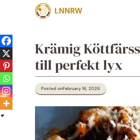
Skip
LNNRW
to
content
Krämig Köttfärss
till perfekt lyx
Posted on
February 16, 2026