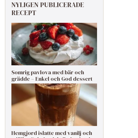
NYLIGEN PUBLICERADE
RECEPT
Somrig pavlova med bär och
grädde – Enkel och God dessert
Hemgjord islatte med vanilj och