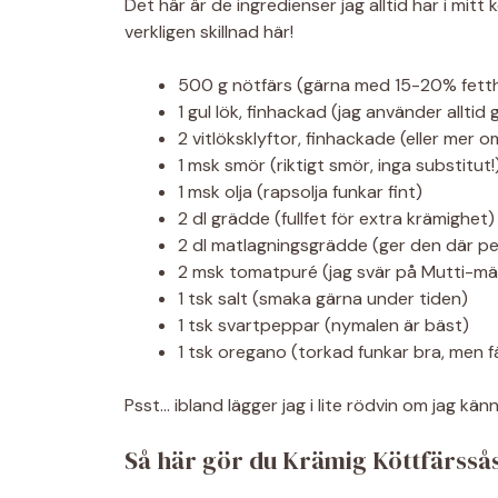
Det här är de ingredienser jag alltid har i mitt
verkligen skillnad här!
500 g nötfärs (gärna med 15-20% fetth
1 gul lök, finhackad (jag använder alltid
2 vitlöksklyftor, finhackade (eller mer o
1 msk smör (riktigt smör, inga substitut!
1 msk olja (rapsolja funkar fint)
2 dl grädde (fullfet för extra krämighet)
2 dl matlagningsgrädde (ger den där pe
2 msk tomatpuré (jag svär på Mutti-mä
1 tsk salt (smaka gärna under tiden)
1 tsk svartpeppar (nymalen är bäst)
1 tsk oregano (torkad funkar bra, men f
Psst… ibland lägger jag i lite rödvin om jag kä
Så här gör du Krämig Köttfärsså