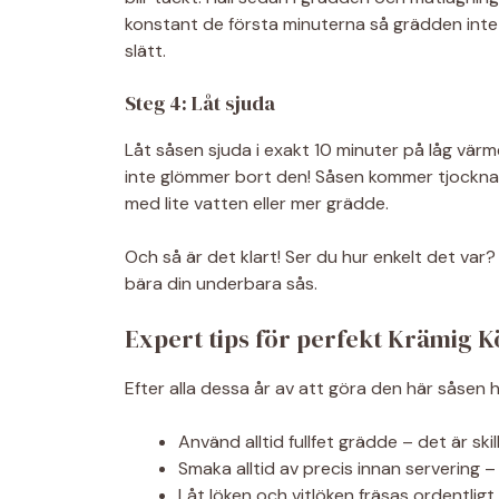
konstant de första minuterna så grädden inte s
slätt.
Steg 4: Låt sjuda
Låt såsen sjuda i exakt 10 minuter på låg vär
inte glömmer bort den! Såsen kommer tjockna o
med lite vatten eller mer grädde.
Och så är det klart! Ser du hur enkelt det var
bära din underbara sås.
Expert tips för perfekt Krämig K
Efter alla dessa år av att göra den här såsen 
Använd alltid fullfet grädde – det är sk
Smaka alltid av precis innan servering – 
Låt löken och vitlöken fräsas ordentlig