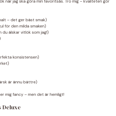
 kök när jag ska göra min favoritsås. Tro mig – kvaliteten gör
alt – det ger bäst smak)
 gul för den milda smaken)
m du älskar vitlök som jag!)
)
rfekta konsistensen)
rket)
ärsk är ännu bättre)
nner mig fancy – men det är hemligt!
s Deluxe