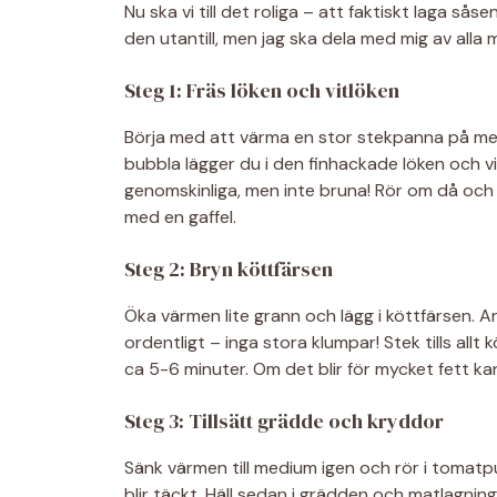
Nu ska vi till det roliga – att faktiskt laga så
den utantill, men jag ska dela med mig av alla 
Steg 1: Fräs löken och vitlöken
Börja med att värma en stor stekpanna på med
bubbla lägger du i den finhackade löken och vitl
genomskinliga, men inte bruna! Rör om då och 
med en gaffel.
Steg 2: Bryn köttfärsen
Öka värmen lite grann och lägg i köttfärsen. A
ordentligt – inga stora klumpar! Stek tills allt 
ca 5-6 minuter. Om det blir för mycket fett kan 
Steg 3: Tillsätt grädde och kryddor
Sänk värmen till medium igen och rör i tomatpu
blir täckt. Häll sedan i grädden och matlagning