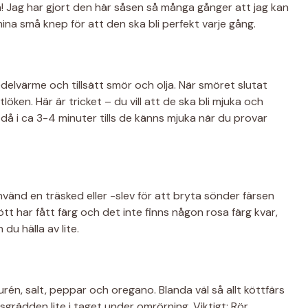
sen! Jag har gjort den här såsen så många gånger att jag kan
mina små knep för att den ska bli perfekt varje gång.
elvärme och tillsätt smör och olja. När smöret slutat
öken. Här är tricket – du vill att de ska bli mjuka och
då i ca 3-4 minuter tills de känns mjuka när du provar
nvänd en träsked eller -slev för att bryta sönder färsen
kött har fått färg och det inte finns någon rosa färg kvar,
du hälla av lite.
rén, salt, peppar och oregano. Blanda väl så allt köttfärs
sgrädden lite i taget under omrörning. Viktigt: Rör