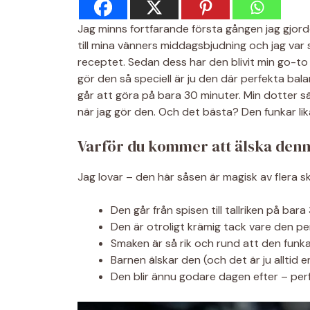
Jag minns fortfarande första gången jag gjor
till mina vänners middagsbjudning och jag var
receptet. Sedan dess har den blivit min go-to 
gör den så speciell är ju den där perfekta bal
går att göra på bara 30 minuter. Min dotter sä
när jag gör den. Och det bästa? Den funkar lika
Varför du kommer att älska denn
Jag lovar – den här såsen är magisk av flera sk
Den går från spisen till tallriken på bar
Den är otroligt krämig tack vare den 
Smaken är så rik och rund att den funka
Barnen älskar den (och det är ju alltid en
Den blir ännu godare dagen efter – per