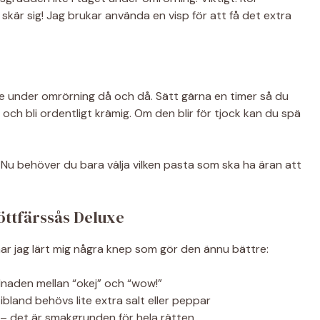
kär sig! Jag brukar använda en visp för att få det extra
me under omrörning då och då. Sätt gärna en timer så du
ch bli ordentligt krämig. Om den blir för tjock kan du spä
? Nu behöver du bara välja vilken pasta som ska ha äran att
öttfärssås Deluxe
har jag lärt mig några knep som gör den ännu bättre:
illnaden mellan “okej” och “wow!”
ibland behövs lite extra salt eller peppar
t – det är smakgrunden för hela rätten