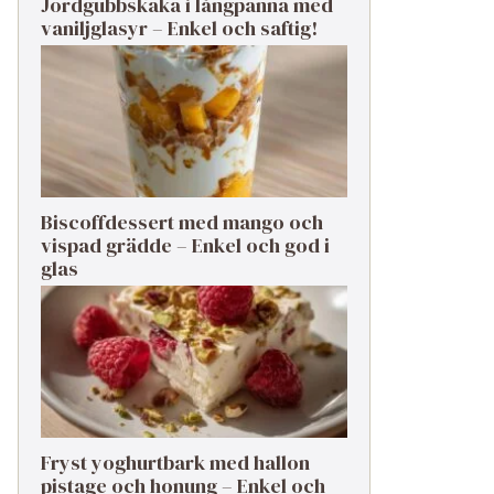
Jordgubbskaka i långpanna med
vaniljglasyr – Enkel och saftig!
Biscoffdessert med mango och
vispad grädde – Enkel och god i
glas
Fryst yoghurtbark med hallon
pistage och honung – Enkel och