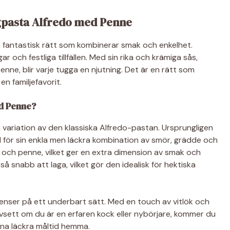
ngpasta Alfredo med Penne
 fantastisk rätt som kombinerar smak och enkelhet.
och festliga tillfällen. Med sin rika och krämiga sås,
enne, blir varje tugga en njutning. Det är en rätt som
 en familjefavorit.
d Penne?
variation av den klassiska Alfredo-pastan. Ursprungligen
 för sin enkla men läckra kombination av smör, grädde och
ng och penne, vilket ger en extra dimension av smak och
å snabb att laga, vilket gör den idealisk för hektiska
enser på ett underbart sätt. Med en touch av vitlök och
avsett om du är en erfaren kock eller nybörjare, kommer du
nna läckra måltid hemma.