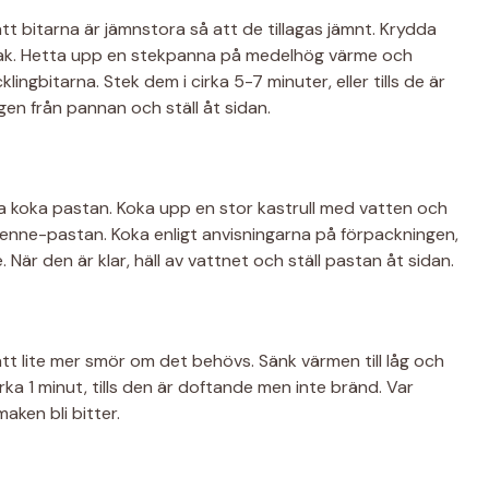
l att bitarna är jämnstora så att de tillagas jämnt. Krydda
mak. Hetta upp en stekpanna på medelhög värme och
klingbitarna. Stek dem i cirka 5-7 minuter, eller tills de är
en från pannan och ställ åt sidan.
a koka pastan. Koka upp en stor kastrull med vatten och
i penne-pastan. Koka enligt anvisningarna på förpackningen,
e. När den är klar, häll av vattnet och ställ pastan åt sidan.
tt lite mer smör om det behövs. Sänk värmen till låg och
cirka 1 minut, tills den är doftande men inte bränd. Var
maken bli bitter.