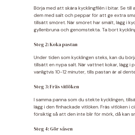
Börja med att skära kycklingfilén i bitar. Se til
dem med salt och peppar för att ge extra s
tillsätt smöret. När smöret har smält, lägg i kyc
gyllenbruna och genomstekta. Ta bort kyckling
Steg 2: Koka pastan
Under tiden som kycklingen steks, kan du börj
tillsätt en nypa salt. När vattnet kokar, lägg 
vanligtvis 10-12 minuter, tills pastan är al dent
Steg 3: Fräs vitlöken
I samma panna som du stekte kycklingen, tillsä
lägg i den finhackade vitlöken. Fräs vitlöken i 
försiktig så att den inte blir för mörk, då kan s
Steg 4: Gör såsen