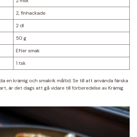
2 msk
2, finhackade
2 dl
50 g
Efter smak
1 tsk
a en krämig och smakrik måltid. Se till att använda färska
lart, är det dags att gå vidare till förberedelse av Krämig