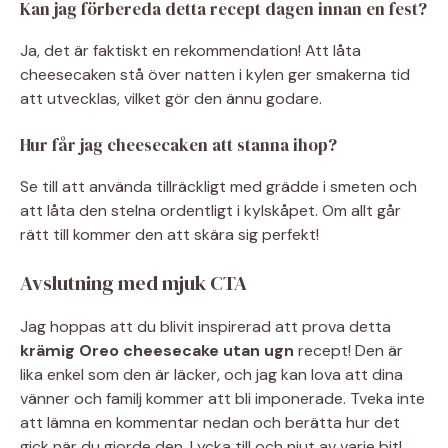
Kan jag förbereda detta recept dagen innan en fest?
Ja, det är faktiskt en rekommendation! Att låta
cheesecaken stå över natten i kylen ger smakerna tid
att utvecklas, vilket gör den ännu godare.
Hur får jag cheesecaken att stanna ihop?
Se till att använda tillräckligt med grädde i smeten och
att låta den stelna ordentligt i kylskåpet. Om allt går
rätt till kommer den att skära sig perfekt!
Avslutning med mjuk CTA
Jag hoppas att du blivit inspirerad att prova detta
krämig Oreo cheesecake utan ugn
recept! Den är
lika enkel som den är läcker, och jag kan lova att dina
vänner och familj kommer att bli imponerade. Tveka inte
att lämna en kommentar nedan och berätta hur det
gick när du gjorde den. Lycka till och njut av varje bit!