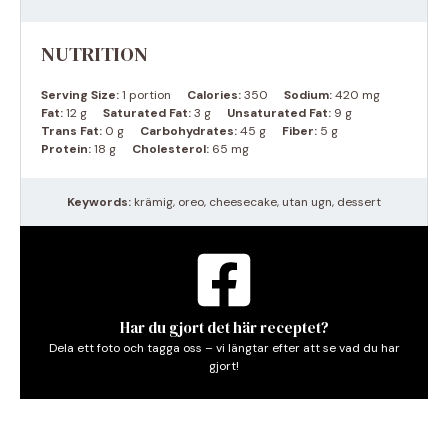
NUTRITION
Serving Size:
1 portion
Calories:
350
Sodium:
420 mg
Fat:
12 g
Saturated Fat:
3 g
Unsaturated Fat:
9 g
Trans Fat:
0 g
Carbohydrates:
45 g
Fiber:
5 g
Protein:
18 g
Cholesterol:
65 mg
Keywords:
krämig, oreo, cheesecake, utan ugn, dessert
Har du gjort det här receptet?
Dela ett foto och tagga oss – vi längtar efter att se vad du har
gjort!