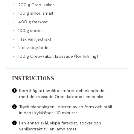
200 g
Oreo-kakor
100 g
smör, smält
400 g
färskost
100 g
socker
1
tsk vaniljextrakt
2
dl vispgrädde
100 g
Oreo-kakor, krossade (för fyllning)
INSTRUCTIONS
Kom ihåg att smälta smöret och blanda det
med de krossade Oreo-kakorna i en bunke.
Tryck blandningen i botten av en form och ställ
in den i kylskåpet i 10 minuter.
I en annan skål, vispa färskost, socker och
vaniljextrakt till en jämn smet.