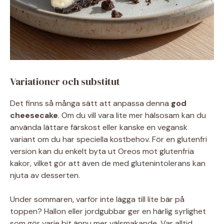
Variationer och substitut
Det finns så många sätt att anpassa denna
god
cheesecake
. Om du vill vara lite mer hälsosam kan du
använda lättare färskost eller kanske en vegansk
variant om du har speciella kostbehov. För en glutenfri
version kan du enkelt byta ut Oreos mot glutenfria
kakor, vilket gör att även de med glutenintolerans kan
njuta av desserten.
Under sommaren, varför inte lägga till lite bär på
toppen? Hallon eller jordgubbar ger en härlig syrlighet
som gör varje bit ännu mer välsmakande. Var alltid