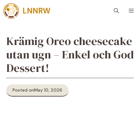
Skip
LNNRW
M
to
content
Krämig Oreo cheesecake
utan ugn – Enkel och God
Dessert!
Posted on
May 10, 2026