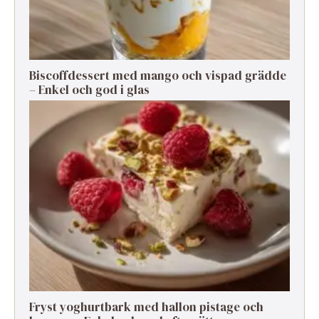
Biscoffdessert med mango och vispad grädde
– Enkel och god i glas
Fryst yoghurtbark med hallon pistage och