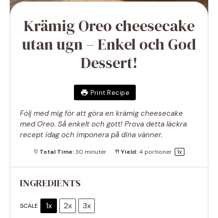
Krämig Oreo cheesecake
utan ugn – Enkel och God
Dessert!
Print Recipe
Följ med mig för att göra en krämig cheesecake
med Oreo. Så enkelt och gott! Prova detta läckra
recept idag och imponera på dina vänner.
Total Time:
30 minuter
Yield:
4
portioner
1
x
INGREDIENTS
1x
2x
3x
SCALE