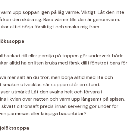
 värm upp soppan igen på låg värme. Viktigt: Låt den inte
då kan den skära sig. Bara värme tills den är genomvarm.
ar alltid börja försiktigt och smaka mig fram.
olökssoppa
l hackad dill eller persilja på toppen gör underverk både
r alltid ha en liten kruka med färsk dill i fönstret bara för
 mer salt än du tror, men börja alltid med lite och
tt smaken utvecklas när soppan står en stund.
ser utmärkt! Låt den svalna helt och förvara i
tina i kylen över natten och värm upp långsamt på spisen.
 skvätt citronsaft precis innan servering gör under för
riven parmesan eller krispiga baconbitar?
rjolökssoppa