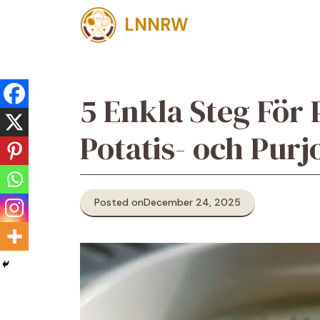
Skip
LNNRW
to
content
5 Enkla Steg För
Potatis- och Pur
Posted on
December 24, 2025