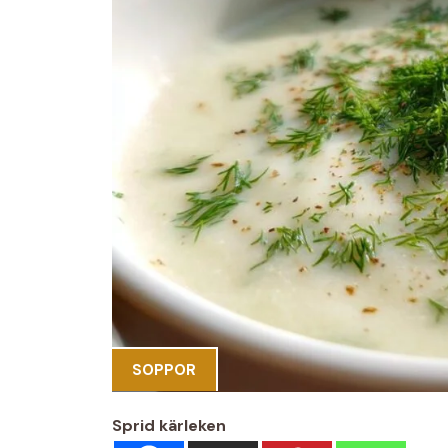
SOPPOR
Sprid kärleken