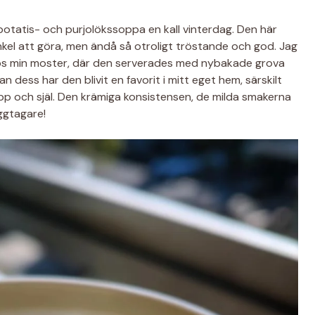
potatis- och purjolökssoppa en kall vinterdag. Den här
 enkel att göra, men ändå så otroligt tröstande och god. Jag
hos min moster, där den serverades med nybakade grova
dess har den blivit en favorit i mitt eget hem, särskilt
 och själ. Den krämiga konsistensen, de milda smakerna
uggtagare!