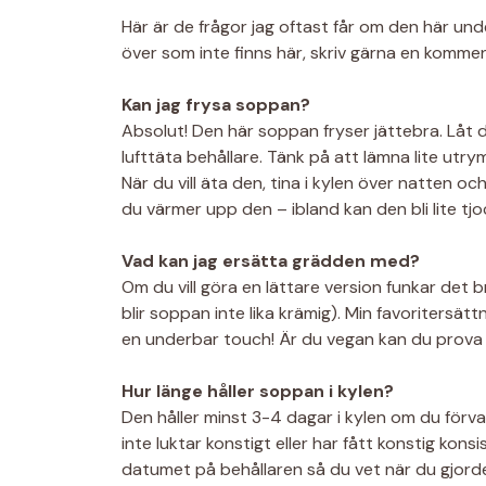
Här är de frågor jag oftast får om den här u
över som inte finns här, skriv gärna en kommen
Kan jag frysa soppan?
Absolut! Den här soppan fryser jättebra. Låt de
lufttäta behållare. Tänk på att lämna lite utr
När du vill äta den, tina i kylen över natten o
du värmer upp den – ibland kan den bli lite tjo
Vad kan jag ersätta grädden med?
Om du vill göra en lättare version funkar det 
blir soppan inte lika krämig). Min favoritersättn
en underbar touch! Är du vegan kan du prova
Hur länge håller soppan i kylen?
Den håller minst 3-4 dagar i kylen om du förvara
inte luktar konstigt eller har fått konstig konsis
datumet på behållaren så du vet när du gjord