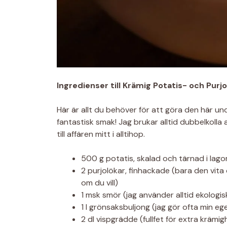
Ingredienser till Krämig Potatis- och Pur
Här är allt du behöver för att göra den här u
fantastisk smak! Jag brukar alltid dubbelkolla at
till affären mitt i alltihop.
500 g potatis, skalad och tärnad i lagom
2 purjolökar, finhackade (bara den vita
om du vill)
1 msk smör (jag använder alltid ekologis
1 l grönsaksbuljong (jag gör ofta min e
2 dl vispgrädde (fullfet för extra krämig