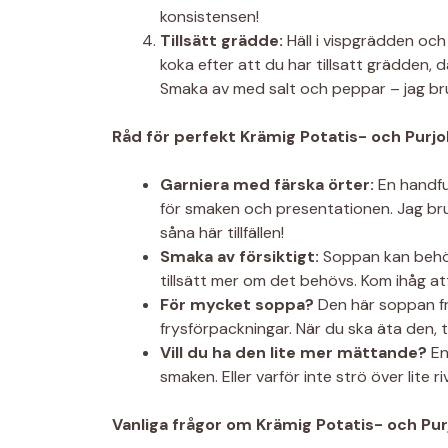
konsistensen!
Tillsätt grädde:
Häll i vispgrädden och
koka efter att du har tillsatt grädden, 
Smaka av med salt och peppar – jag bruk
Råd för perfekt Krämig Potatis- och Purj
Garniera med färska örter:
En handful
för smaken och presentationen. Jag bruka
såna här tillfällen!
Smaka av försiktigt:
Soppan kan behöva
tillsätt mer om det behövs. Kom ihåg a
För mycket soppa?
Den här soppan fry
frysförpackningar. När du ska äta den, 
Vill du ha den lite mer mättande?
En
smaken. Eller varför inte strö över lite 
Vanliga frågor om Krämig Potatis- och Pu