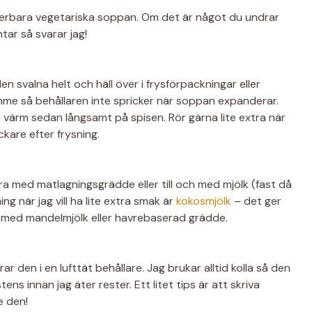
nderbara vegetariska soppan. Om det är något du undrar
tar så svarar jag!
n svalna helt och häll över i frysförpackningar eller
ymme så behållaren inte spricker när soppan expanderar.
ch värm sedan långsamt på spisen. Rör gärna lite extra när
ckare efter frysning.
bra med matlagningsgrädde eller till och med mjölk (fast då
ing när jag vill ha lite extra smak är
kokosmjölk
– det ger
 med mandelmjölk eller havrebaserad grädde.
r den i en lufttät behållare. Jag brukar alltid kolla så den
tens innan jag äter rester. Ett litet tips är att skriva
e den!