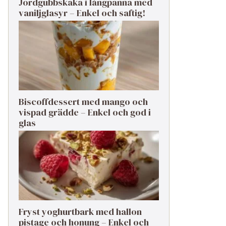
Jordgubbskaka i långpanna med
vaniljglasyr – Enkel och saftig!
Biscoffdessert med mango och
vispad grädde – Enkel och god i
glas
Fryst yoghurtbark med hallon
pistage och honung – Enkel och