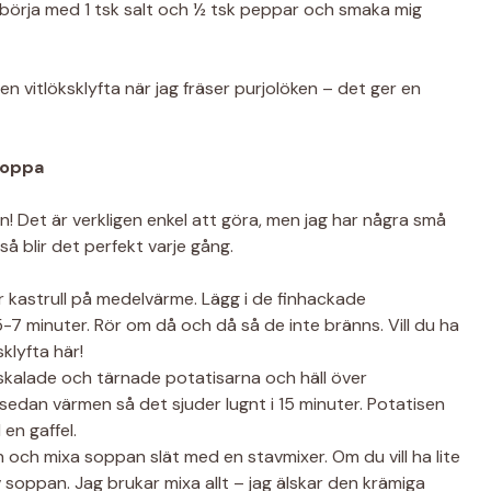
 börja med 1 tsk salt och ½ tsk peppar och smaka mig
r en vitlöksklyfta när jag fräser purjolöken – det ger en
soppa
n! Det är verkligen enkel att göra, men jag har några små
å blir det perfekt varje gång.
r kastrull på medelvärme. Lägg i de finhackade
5-7 minuter. Rör om då och då så de inte bränns. Vill du ha
sklyfta här!
 skalade och tärnade potatisarna och häll över
edan värmen så det sjuder lugnt i 15 minuter. Potatisen
 en gaffel.
 och mixa soppan slät med en stavmixer. Om du vill ha lite
 soppan. Jag brukar mixa allt – jag älskar den krämiga