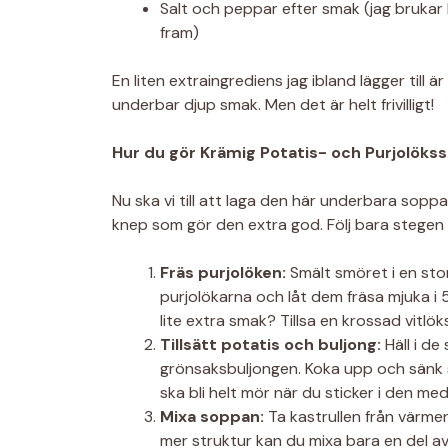
Salt och peppar efter smak (jag brukar
fram)
En liten extraingrediens jag ibland lägger till ä
underbar djup smak. Men det är helt frivilligt!
Hur du gör Krämig Potatis- och Purjolöks
Nu ska vi till att laga den här underbara soppa
knep som gör den extra god. Följ bara stegen s
Fräs purjolöken:
Smält smöret i en sto
purjolökarna och låt dem fräsa mjuka i 
lite extra smak? Tillsa en krossad vitlök
Tillsätt potatis och buljong:
Häll i de
grönsaksbuljongen. Koka upp och sänk s
ska bli helt mör när du sticker i den med
Mixa soppan:
Ta kastrullen från värmen
mer struktur kan du mixa bara en del av