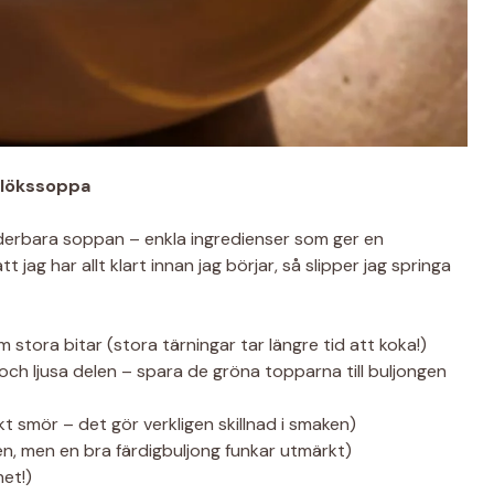
jolökssoppa
nderbara soppan – enkla ingredienser som ger en
t jag har allt klart innan jag börjar, så slipper jag springa
 stora bitar (stora tärningar tar längre tid att koka!)
 och ljusa delen – spara de gröna topparna till buljongen
kt smör – det gör verkligen skillnad i smaken)
gen, men en bra färdigbuljong funkar utmärkt)
het!)