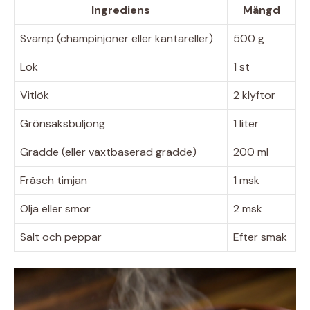
Ingrediens
Mängd
Svamp (champinjoner eller kantareller)
500 g
Lök
1 st
Vitlök
2 klyftor
Grönsaksbuljong
1 liter
Grädde (eller växtbaserad grädde)
200 ml
Fräsch timjan
1 msk
Olja eller smör
2 msk
Salt och peppar
Efter smak