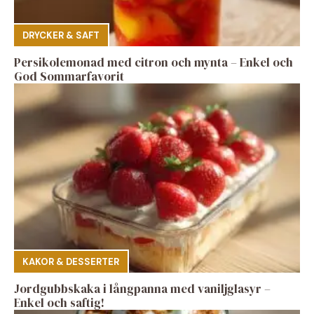
DRYCKER & SAFT
Persikolemonad med citron och mynta – Enkel och
God Sommarfavorit
KAKOR & DESSERTER
Jordgubbskaka i långpanna med vaniljglasyr –
Enkel och saftig!