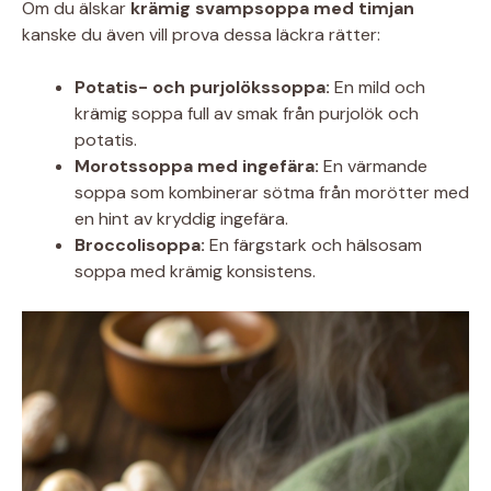
Om du älskar
krämig svampsoppa med timjan
kanske du även vill prova dessa läckra rätter:
Potatis- och purjolökssoppa:
En mild och
krämig soppa full av smak från purjolök och
potatis.
Morotssoppa med ingefära:
En värmande
soppa som kombinerar sötma från morötter med
en hint av kryddig ingefära.
Broccolisoppa:
En färgstark och hälsosam
soppa med krämig konsistens.