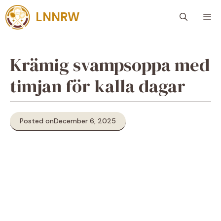
Skip
LNNRW
M
to
content
Krämig svampsoppa med
timjan för kalla dagar
Posted on
December 6, 2025