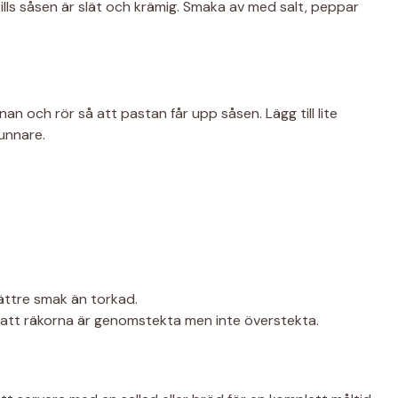
tills såsen är slät och krämig. Smaka av med salt, peppar
nan och rör så att pastan får upp såsen. Lägg till lite
tunnare.
bättre smak än torkad.
l att räkorna är genomstekta men inte överstekta.