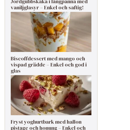
Jordgubbskaka i långpanna med
vaniljglasyr – Enkel och saftig!
Biscoffdessert med mango och
vispad grädde – Enkel och god i
glas
Fryst yoghurtbark med hallon
pistage och honung – Enkel och