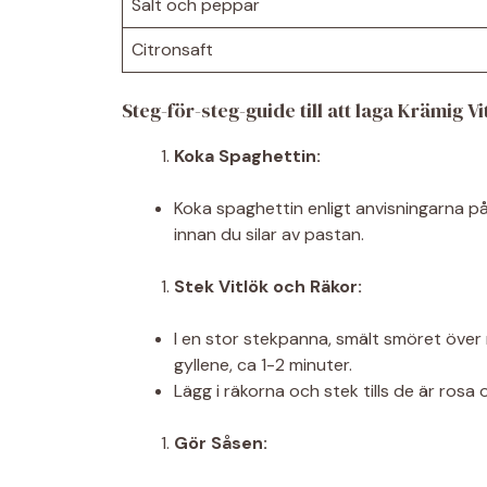
Salt och peppar
Citronsaft
Steg-för-steg-guide till att laga Krämig 
Koka Spaghettin:
Koka spaghettin enligt anvisningarna på 
innan du silar av pastan.
Stek Vitlök och Räkor:
I en stor stekpanna, smält smöret över m
gyllene, ca 1-2 minuter.
Lägg i räkorna och stek tills de är ros
Gör Såsen: