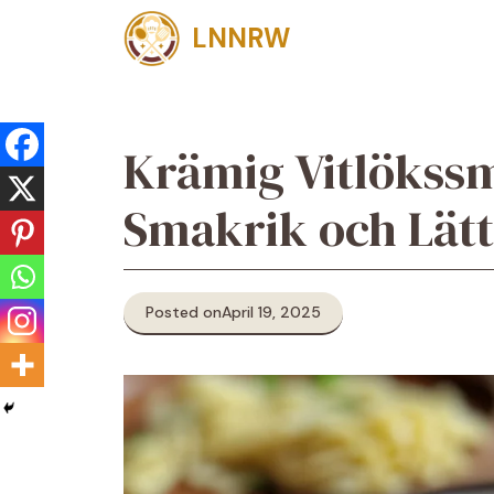
Skip
LNNRW
to
content
Krämig Vitlökss
Smakrik och Lätt
Posted on
April 19, 2025