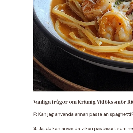
Vanliga frågor om Krämig Vitlökssmör R
F:
Kan jag använda annan pasta än spaghetti
S:
Ja, du kan använda vilken pastasort som hels