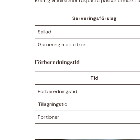
Krämig vitlökssmör räkpasta passar utmärkt at
Serveringsförslag
Sallad
Garnering med citron
Förberedningstid
Tid
Förberedningstid
Tillagningstid
Portioner