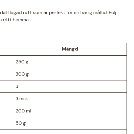
ättlagad rätt som är perfekt för en härlig måltid. Följ
a rätt hemma.
Mängd
250 g
300 g
3
3 msk
200 ml
50 g