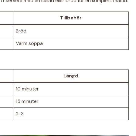
t servera med en sallad eller bröd för en komplett måltid.
Tillbehör
Bröd
Varm soppa
Längd
10 minuter
15 minuter
2-3