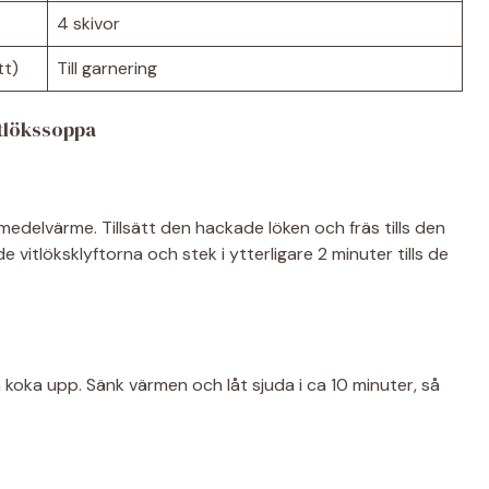
4 skivor
tt)
Till garnering
itlökssoppa
å medelvärme. Tillsätt den hackade löken och fräs tills den
e vitlöksklyftorna och stek i ytterligare 2 minuter tills de
 koka upp. Sänk värmen och låt sjuda i ca 10 minuter, så