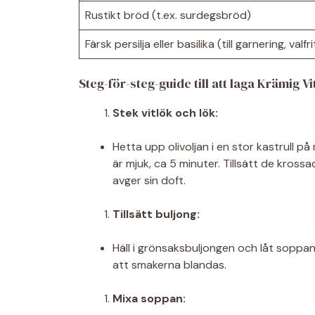
Rustikt bröd (t.ex. surdegsbröd)
Färsk persilja eller basilika (till garnering, valfri
Steg-för-steg-guide till att laga Krämig V
Stek vitlök och lök:
Hetta upp olivoljan i en stor kastrull p
är mjuk, ca 5 minuter. Tillsätt de krossad
avger sin doft.
Tillsätt buljong:
Häll i grönsaksbuljongen och låt soppan
att smakerna blandas.
Mixa soppan: