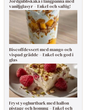
Jordgubbskaka i långpanna med
vaniljglasyr – Enkel och saftig!
Biscoffdessert med mango och
vispad grädde – Enkel och god i
glas
Fryst yoghurtbark med hallon
pistage och honung – Enkel och