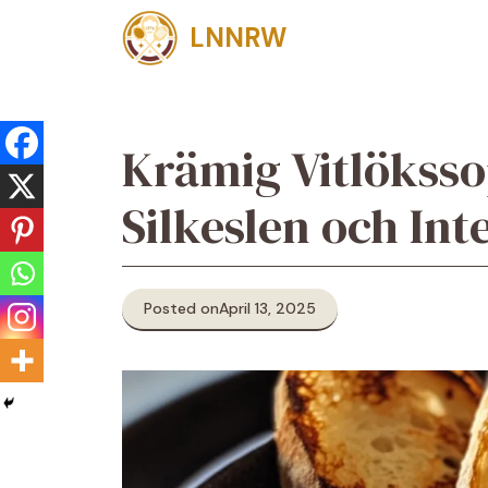
Skip
LNNRW
to
content
Krämig Vitlöksso
Silkeslen och Int
Posted on
April 13, 2025