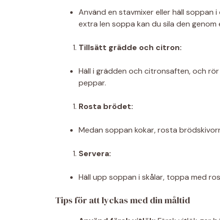
Använd en stavmixer eller häll soppan i e
extra len soppa kan du sila den genom en
Tillsätt grädde och citron:
Häll i grädden och citronsaften, och r
peppar.
Rosta brödet:
Medan soppan kokar, rosta brödskivorna i
Servera:
Häll upp soppan i skålar, toppa med ro
Tips för att lyckas med din måltid