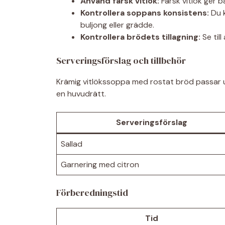
Använd färsk vitlök:
Färsk vitlök ger 
Kontrollera soppans konsistens:
Du k
buljong eller grädde.
Kontrollera brödets tillagning:
Se til
Serveringsförslag och tillbehör
Krämig vitlökssoppa med rostat bröd passar u
en huvudrätt.
Serveringsförslag
Sallad
Garnering med citron
Förberedningstid
Tid