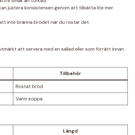
bättre smak än torkad.
an justera konsistensen genom att tillsätta lite mer
l att inte bränna brödet när du rostar det.
tmärkt att servera med en sallad eller som förrätt innan
Tillbehör
Rostat bröd
Varm soppa
Längd