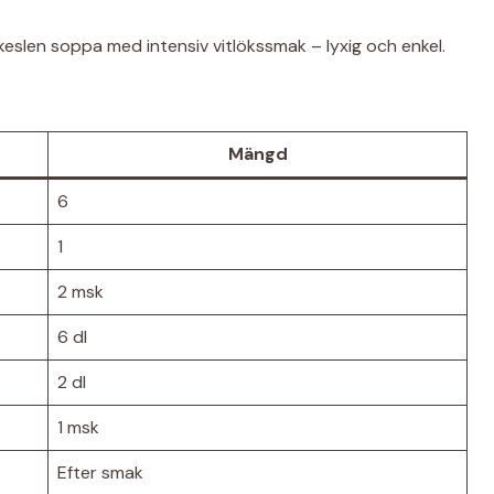
keslen soppa med intensiv vitlökssmak – lyxig och enkel.
Mängd
6
1
2 msk
6 dl
2 dl
1 msk
Efter smak