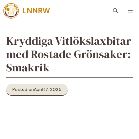
Skip
LNNRW
M
to
content
Kryddiga Vitlökslaxbitar
med Rostade Grönsaker:
Smakrik
Posted on
April 17, 2025