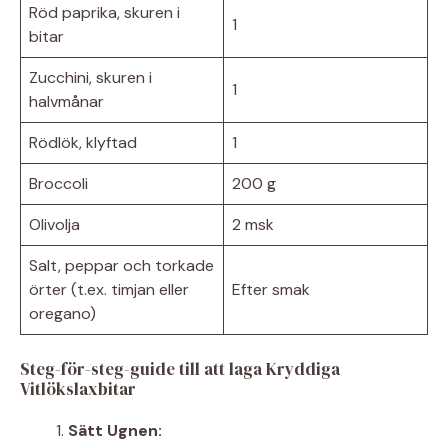
Röd paprika, skuren i
1
bitar
Zucchini, skuren i
1
halvmånar
Rödlök, klyftad
1
Broccoli
200 g
Olivolja
2 msk
Salt, peppar och torkade
örter (t.ex. timjan eller
Efter smak
oregano)
Steg-för-steg-guide till att laga Kryddiga
Vitlökslaxbitar
Sätt Ugnen: