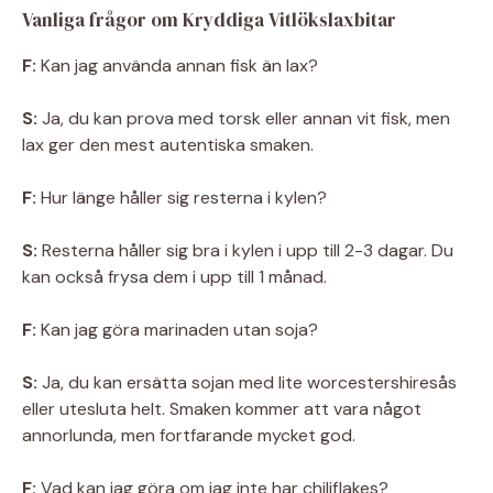
Vanliga frågor om Kryddiga Vitlökslaxbitar
F:
Kan jag använda annan fisk än lax?
S:
Ja, du kan prova med torsk eller annan vit fisk, men
lax ger den mest autentiska smaken.
F:
Hur länge håller sig resterna i kylen?
S:
Resterna håller sig bra i kylen i upp till 2-3 dagar. Du
kan också frysa dem i upp till 1 månad.
F:
Kan jag göra marinaden utan soja?
S:
Ja, du kan ersätta sojan med lite worcestershiresås
eller utesluta helt. Smaken kommer att vara något
annorlunda, men fortfarande mycket god.
F:
Vad kan jag göra om jag inte har chiliflakes?