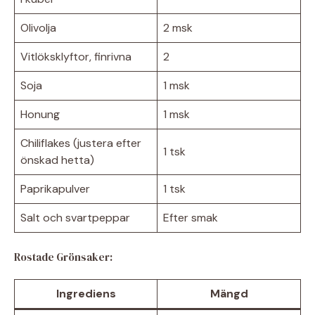
Olivolja
2 msk
Vitlöksklyftor, finrivna
2
Soja
1 msk
Honung
1 msk
Chiliflakes (justera efter
1 tsk
önskad hetta)
Paprikapulver
1 tsk
Salt och svartpeppar
Efter smak
Rostade Grönsaker:
Ingrediens
Mängd