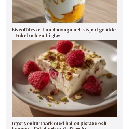
Biscoffdessert med mango och vispad grädde
– Enkel och god i glas
Fryst yoghurtbark med hallon pistage och