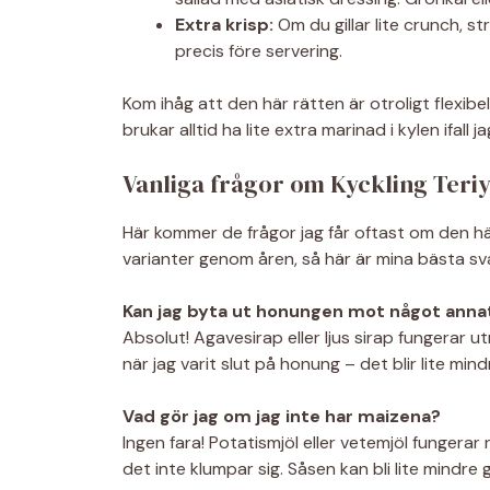
Extra krisp:
Om du gillar lite crunch, 
precis före servering.
Kom ihåg att den här rätten är otroligt flexib
brukar alltid ha lite extra marinad i kylen ifall
Vanliga frågor om Kyckling Teri
Här kommer de frågor jag får oftast om den h
varianter genom åren, så här är mina bästa sva
Kan jag byta ut honungen mot något anna
Absolut! Agavesirap eller ljus sirap fungerar u
när jag varit slut på honung – det blir lite min
Vad gör jag om jag inte har maizena?
Ingen fara! Potatismjöl eller vetemjöl fungerar 
det inte klumpar sig. Såsen kan bli lite mindre