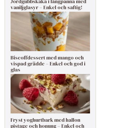
Jordgubbskaka i långpanna med
vaniljglasyr – Enkel och saftig!
Biscoffdessert med mango och
vispad grädde – Enkel och god i
glas
Fryst yoghurtbark med hallon
pistage och honung – Enkel och