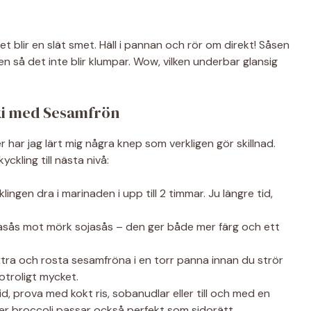
det blir en slät smet. Häll i pannan och rör om direkt! Såsen
 så det inte blir klumpar. Wow, vilken underbar glansig
aki med Sesamfrön
r har jag lärt mig några knep som verkligen gör skillnad.
yckling till nästa nivå:
lingen dra i marinaden i upp till 2 timmar. Ju längre tid,
jasås mot mörk sojasås – den ger både mer färg och ett
ra och rosta sesamfröna i en torr panna innan du strör
otroligt mycket.
id, prova med kokt ris, sobanudlar eller till och med en
ller broccoli passar också perfekt som sidorätt.