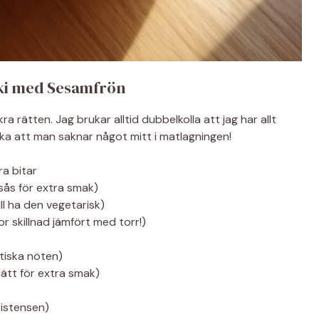
aki med Sesamfrön
ra rätten. Jag brukar alltid dubbelkolla att jag har allt
cka att man saknar något mitt i matlagningen!
ra bitar
sås för extra smak)
ll ha den vegetarisk)
or skillnad jämfört med torr!)
tiska nöten)
ätt för extra smak)
sistensen)