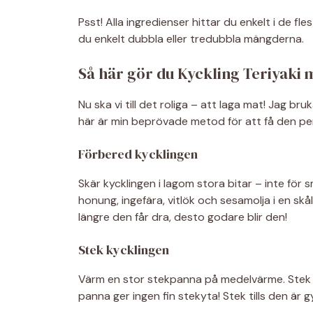
Psst! Alla ingredienser hittar du enkelt i de f
du enkelt dubbla eller tredubbla mängderna.
Så här gör du Kyckling Teriyaki
Nu ska vi till det roliga – att laga mat! Jag br
här är min beprövade metod för att få den per
Förbered kycklingen
Skär kycklingen i lagom stora bitar – inte för 
honung, ingefära, vitlök och sesamolja i en skål.
längre den får dra, desto godare blir den!
Stek kycklingen
Värm en stor stekpanna på medelvärme. Stek k
panna ger ingen fin stekyta! Stek tills den är