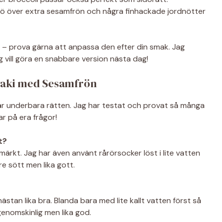
strö över extra sesamfrön och några finhackade jordnötter
el – prova gärna att anpassa den efter din smak. Jag
 jag vill göra en snabbare version nästa dag!
yaki med Sesamfrön
är underbara rätten. Jag har testat och provat så många
r på era frågor!
t?
tmärkt. Jag har även använt rårörsocker löst i lite vatten
dre sött men lika gott.
nästan lika bra. Blanda bara med lite kallt vatten först så
 genomskinlig men lika god.