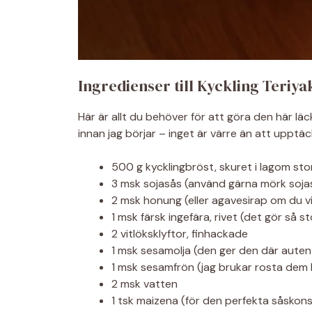
Ingredienser till Kyckling Teriy
Här är allt du behöver för att göra den här läck
innan jag börjar – inget är värre än att upptä
500 g kycklingbröst, skuret i lagom sto
3 msk sojasås (använd gärna mörk soja
2 msk honung (eller agavesirap om du vi
1 msk färsk ingefära, rivet (det gör så st
2 vitlöksklyftor, finhackade
1 msk sesamolja (den ger den där auten
1 msk sesamfrön (jag brukar rosta dem l
2 msk vatten
1 tsk maizena (för den perfekta såskon