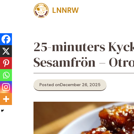
Skip
LNNRW
to
content
25-minuters Kyck
Sesamfrön – Otro
Posted on
December 26, 2025