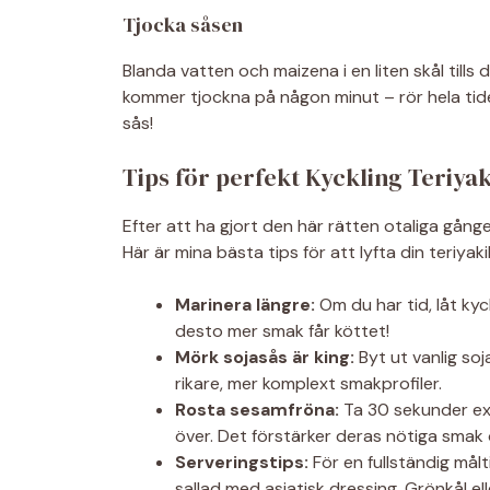
Tjocka såsen
Blanda vatten och maizena i en liten skål tills 
kommer tjockna på någon minut – rör hela tiden
sås!
Tips för perfekt Kyckling Teriy
Efter att ha gjort den här rätten otaliga gånge
Här är mina bästa tips för att lyfta din teriyakik
Marinera längre:
Om du har tid, låt kyck
desto mer smak får köttet!
Mörk sojasås är king:
Byt ut vanlig so
rikare, mer komplext smakprofiler.
Rosta sesamfröna:
Ta 30 sekunder ext
över. Det förstärker deras nötiga smak 
Serveringstips:
För en fullständig målt
sallad med asiatisk dressing. Grönkål e