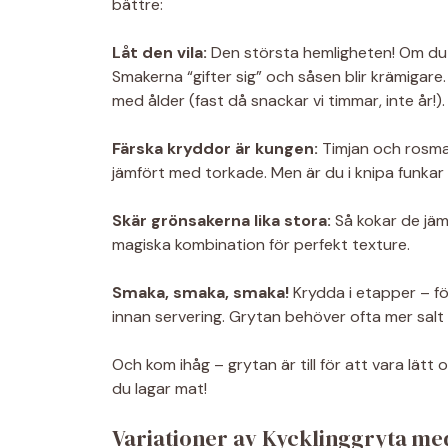
bättre:
Låt den vila:
Den största hemligheten! Om du har
Smakerna “gifter sig” och såsen blir krämigare
med ålder (fast då snackar vi timmar, inte år!).
Färska kryddor är kungen:
Timjan och rosmar
jämfört med torkade. Men är du i knipa funka
Skär grönsakerna lika stora:
Så kokar de jämn
magiska kombination för perfekt texture.
Smaka, smaka, smaka!
Krydda i etapper – fö
innan servering. Grytan behöver ofta mer salt
Och kom ihåg – grytan är till för att vara lätt
du lagar mat!
Variationer av Kycklinggryta m