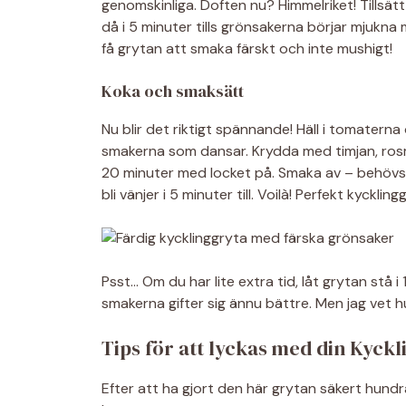
genomskinliga. Doften nu? Himmelriket! Tillsät
då i 5 minuter tills grönsakerna börjar mjukna 
få grytan att smaka färskt och inte mushigt!
Koka och smaksätt
Nu blir det riktigt spännande! Häll i tomatern
smakerna som dansar. Krydda med timjan, rosmar
20 minuter med locket på. Smaka av – behövs m
bli vänjer i 5 minuter till. Voilà! Perfekt kyckling
Psst… Om du har lite extra tid, låt grytan stå
smakerna gifter sig ännu bättre. Men jag vet hu
Tips för att lyckas med din Kyck
Efter att ha gjort den här grytan säkert hund