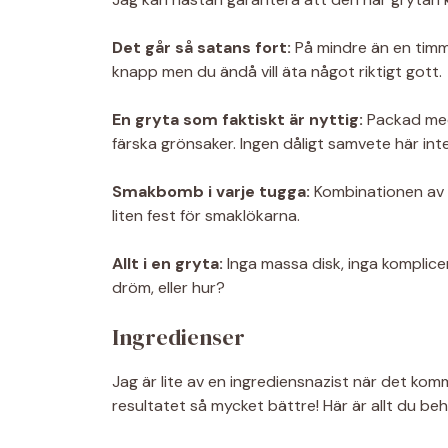
Det går så satans fort:
På mindre än en timme
knapp men du ändå vill äta något riktigt gott.
En gryta som faktiskt är nyttig:
Packad med 
färska grönsaker. Ingen dåligt samvete här inte
Smakbomb i varje tugga:
Kombinationen av k
liten fest för smaklökarna.
Allt i en gryta:
Inga massa disk, inga komplicer
dröm, eller hur?
Ingredienser
Jag är lite av en ingrediensnazist när det komm
resultatet så mycket bättre! Här är allt du behö