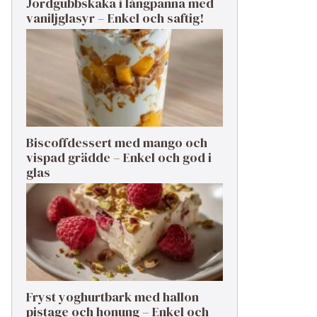
Jordgubbskaka i långpanna med
vaniljglasyr – Enkel och saftig!
Biscoffdessert med mango och
vispad grädde – Enkel och god i
glas
Fryst yoghurtbark med hallon
pistage och honung – Enkel och