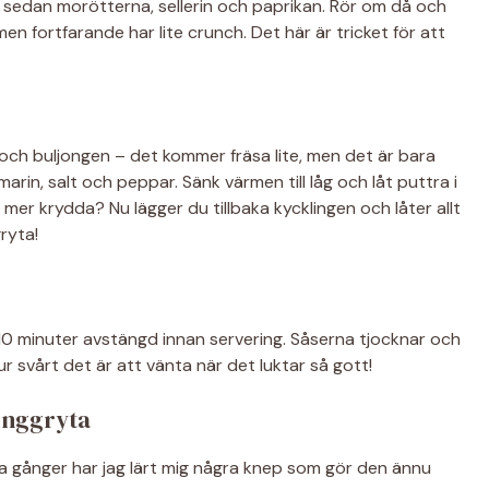
t sedan morötterna, sellerin och paprikan. Rör om då och
men fortfarande har lite crunch. Det här är tricket för att
a och buljongen – det kommer fräsa lite, men det är bara
in, salt och peppar. Sänk värmen till låg och låt puttra i
er krydda? Nu lägger du tillbaka kycklingen och låter allt
gryta!
 i 10 minuter avstängd innan servering. Såserna tjocknar och
r svårt det är att vänta när det luktar så gott!
linggryta
ra gånger har jag lärt mig några knep som gör den ännu