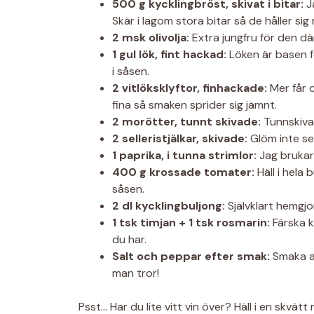
500 g kycklingbröst, skivat i bitar:
Ja
Skär i lagom stora bitar så de håller sig
2 msk olivolja:
Extra jungfru för den där
1 gul lök, fint hackad:
Löken är basen f
i såsen.
2 vitlöksklyftor, finhackade:
Mer får d
fina så smaken sprider sig jämnt.
2 morötter, tunnt skivade:
Tunnskiva
2 selleristjälkar, skivade:
Glöm inte se
1 paprika, i tunna strimlor:
Jag brukar 
400 g krossade tomater:
Häll i hela 
såsen.
2 dl kycklingbuljong:
Självklart hemgjo
1 tsk timjan + 1 tsk rosmarin:
Färska k
du har.
Salt och peppar efter smak:
Smaka al
man tror!
Psst… Har du lite vitt vin över? Häll i en skvätt