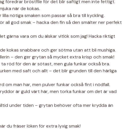
g föredrar bröstfile för det blir saftigt men inte fettigt.
 mjuka när de kokas.
 lilla nötiga smaken som passar så bra till kyckling.
ör all god smak – hacka den fin så den smälter ner perfekt
et gärna vara om du älskar vitlök som jag! Hacka riktigt
de kokas snabbare och ger sötma utan att bli mushiga.
llerin – den ger grytan så mycket extra krisp och smak!
ta röd för den är sötast, men gula funkar också bra.
burken med saft och allt – det blir grunden till den härliga
rd om man har, men pulver funkar också fint i nödfall.
ryddor är guld värt här, men torka funkar om det är vad
ltid under tiden – grytan behöver ofta mer krydda än
 när du fräser löken för extra lyxig smak!