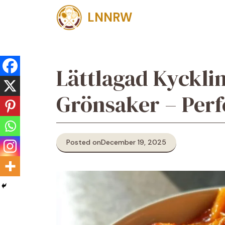
Skip
LNNRW
to
content
Lättlagad Kyckli
Grönsaker – Perf
Posted on
December 19, 2025