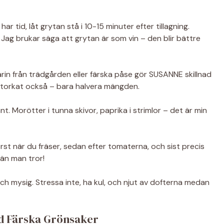
 tid, låt grytan stå i 10-15 minuter efter tillagning.
. Jag brukar säga att grytan är som vin – den blir bättre
in från trädgården eller färska påse gör SUSANNE skillnad
r torkat också – bara halvera mängden.
t. Morötter i tunna skivor, paprika i strimlor – det är min
rst när du fräser, sedan efter tomaterna, och sist precis
 än man tror!
 och mysig. Stressa inte, ha kul, och njut av dofterna medan
ed Färska Grönsaker