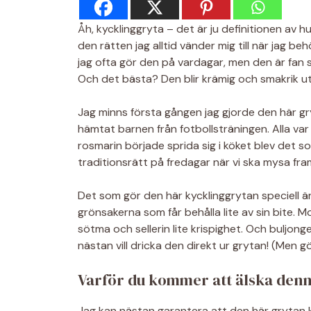
Åh, kycklinggryta – det är ju definitionen av 
den rätten jag alltid vänder mig till när jag be
jag ofta gör den på vardagar, men den är fan 
Och det bästa? Den blir krämig och smakrik ut
Jag minns första gången jag gjorde den här gr
hämtat barnen från fotbollsträningen. Alla var
rosmarin började sprida sig i köket blev det so
traditionsrätt på fredagar när vi ska mysa fram
Det som gör den här kycklinggrytan speciell är
grönsakerna som får behålla lite av sin bite. M
sötma och sellerin lite krispighet. Och buljo
nästan vill dricka den direkt ur grytan! (Men 
Varför du kommer att älska den
Jag kan nästan garantera att den här grytan kom