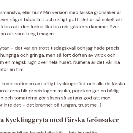
husmanslyx, eller hur? Min version med färska grönsaker är
höver något både lätt och riktigt gott. Det är så enkelt att
så bra att den funkar lika bra när gästerna kommer över.
an att vara tung i magen.
ytan – det var en trött tisdagskväll och jag hade precis
 hungriga och griniga, men så fort doften av vitlök och
m en magisk lugn över hela huset. Numera är det vår lilla
för en film.
 kombinationen av saftigt kycklingbröst och alla de färska
orötterna blir precis lagom mjuka, paprikan ger en härlig
ngen och tomaterna gör såsen så satans god att man
gör inte det – det bränner på tungan, trust me…)
na Kycklinggryta med Färska Grönsaker
mer bli en favorit i ditt kök – här är varför: