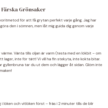
d Färska Grönsaker
voritmetod för att få grytan perfekt varje gång. Jag har
 göra den i sömnen, men låt mig guida dig genom varje
 värme. Vänta tills oljan är varm (testa med en lökbit – om
 lager, inte för tätt! Vi vill ha fin stekyta, inte kokta bitar.
 är gyllenbruna tar du ut dem och lägger åt sidan. Glöm inte
smaken!
öken och vitlöken först – fräs i 2 minuter tills de blir