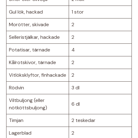
Gul lök, hackad
1 stor
Morötter, skivade
2
Selleristjälkar, hackade
2
Potatisar, tärnade
4
Kålrotskivor, tärnade
2
Vitlöksklyftor, finhackade
2
Rödvin
3 dl
Viltbuljong (eller
6 dl
nötköttsbuljong)
Timjan
2 teskedar
Lagerblad
2