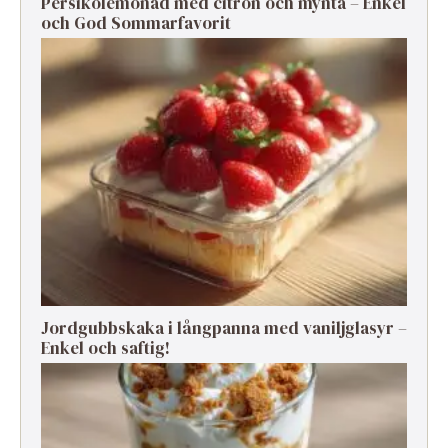
Persikolemonad med citron och mynta – Enkel
och God Sommarfavorit
Jordgubbskaka i långpanna med vaniljglasyr –
Enkel och saftig!