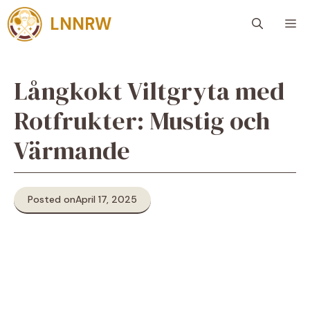
Skip
LNNRW
M
to
content
Långkokt Viltgryta med
Rotfrukter: Mustig och
Värmande
Posted on
April 17, 2025