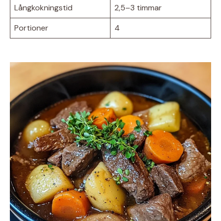
Långkokningstid
2,5–3 timmar
Portioner
4