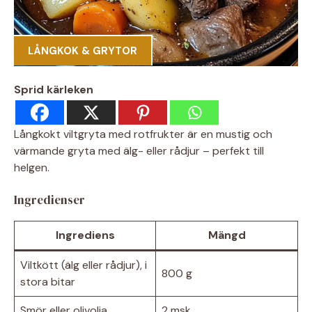
LÅNGKOK & GRYTOR
Sprid kärleken
Långkokt viltgryta med rotfrukter är en mustig och
värmande gryta med älg- eller rådjur – perfekt till
helgen.
Ingredienser
Ingrediens
Mängd
Viltkött (älg eller rådjur), i
800 g
stora bitar
Smör eller olivolja
2 msk