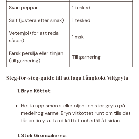
Svartpeppar
1 tesked
Salt (justera efter smak)
1 tesked
Vetemjöl (för att reda
1 msk
såsen)
Färsk persilja eller timjan
Till garnering
(till garnering)
Steg-för-steg-guide till att laga Långkokt Viltgryta
Bryn Köttet:
Hetta upp smöret eller oljan i en stor gryta på
medelhög värme. Bryn viltköttet runt om tills det
får en fin yta. Ta ut köttet och ställ åt sidan.
Stek Grönsakerna: