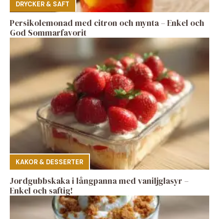
DRYCKER & SAFT
Persikolemonad med citron och mynta – Enkel och
God Sommarfavorit
KAKOR & DESSERTER
Jordgubbskaka i långpanna med vaniljglasyr –
Enkel och saftig!