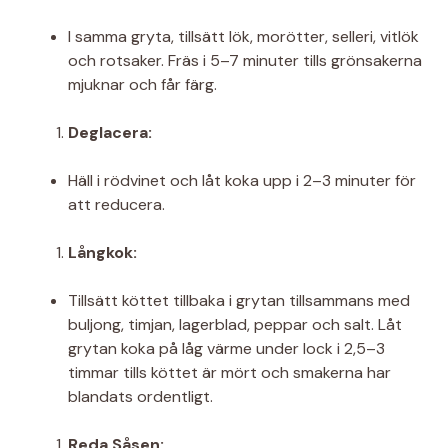
I samma gryta, tillsätt lök, morötter, selleri, vitlök
och rotsaker. Fräs i 5–7 minuter tills grönsakerna
mjuknar och får färg.
Deglacera:
Häll i rödvinet och låt koka upp i 2–3 minuter för
att reducera.
Långkok:
Tillsätt köttet tillbaka i grytan tillsammans med
buljong, timjan, lagerblad, peppar och salt. Låt
grytan koka på låg värme under lock i 2,5–3
timmar tills köttet är mört och smakerna har
blandats ordentligt.
Reda Såsen: