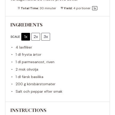
Total Time:
30 minuter
Yield:
4
portioner
1
x
INGREDIENTS
1x
2x
3x
SCALE
4
laxfiléer
1
dl frysta ärtor
1
dl parmesanost, riven
2
msk olivolja
1
dl färsk basilika
200 g
körsbärstomater
Salt och peppar efter smak
INSTRUCTIONS