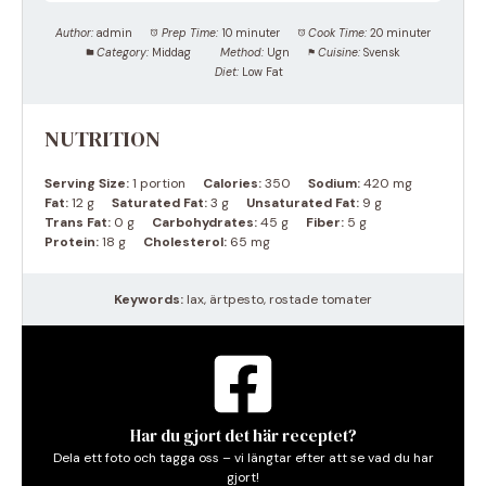
Author:
admin
Prep Time:
10 minuter
Cook Time:
20 minuter
Category:
Middag
Method:
Ugn
Cuisine:
Svensk
Diet:
Low Fat
NUTRITION
Serving Size:
1 portion
Calories:
350
Sodium:
420 mg
Fat:
12 g
Saturated Fat:
3 g
Unsaturated Fat:
9 g
Trans Fat:
0 g
Carbohydrates:
45 g
Fiber:
5 g
Protein:
18 g
Cholesterol:
65 mg
Keywords:
lax, ärtpesto, rostade tomater
Har du gjort det här receptet?
Dela ett foto och tagga oss – vi längtar efter att se vad du har
gjort!