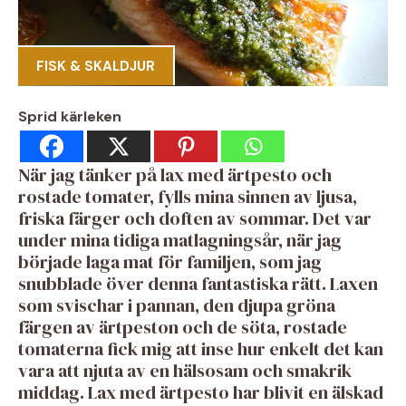
FISK & SKALDJUR
Sprid kärleken
När jag tänker på lax med ärtpesto och
rostade tomater, fylls mina sinnen av ljusa,
friska färger och doften av sommar. Det var
under mina tidiga matlagningsår, när jag
började laga mat för familjen, som jag
snubblade över denna fantastiska rätt. Laxen
som svischar i pannan, den djupa gröna
färgen av ärtpeston och de söta, rostade
tomaterna fick mig att inse hur enkelt det kan
vara att njuta av en hälsosam och smakrik
middag. Lax med ärtpesto har blivit en älskad