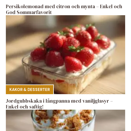
Persikolemonad med citron och mynta – Enkel och
God Sommarfavorit
KAKOR & DESSERTER
Jordgubbskaka i långpanna med vaniljglasyr –
Enkel och saftig!