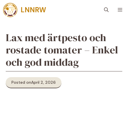
Skip
LNNRW
M
to
content
Lax med ärtpesto och
rostade tomater – Enkel
och god middag
Posted on
April 2, 2026