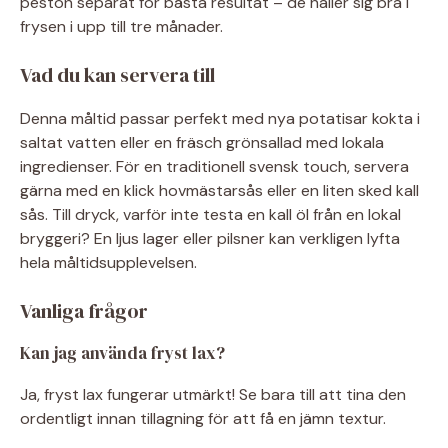
peston separat för bästa resultat – de håller sig bra i
frysen i upp till tre månader.
Vad du kan servera till
Denna måltid passar perfekt med nya potatisar kokta i
saltat vatten eller en fräsch grönsallad med lokala
ingredienser. För en traditionell svensk touch, servera
gärna med en klick hovmästarsås eller en liten sked kall
sås. Till dryck, varför inte testa en kall öl från en lokal
bryggeri? En ljus lager eller pilsner kan verkligen lyfta
hela måltidsupplevelsen.
Vanliga frågor
Kan jag använda fryst lax?
Ja, fryst lax fungerar utmärkt! Se bara till att tina den
ordentligt innan tillagning för att få en jämn textur.