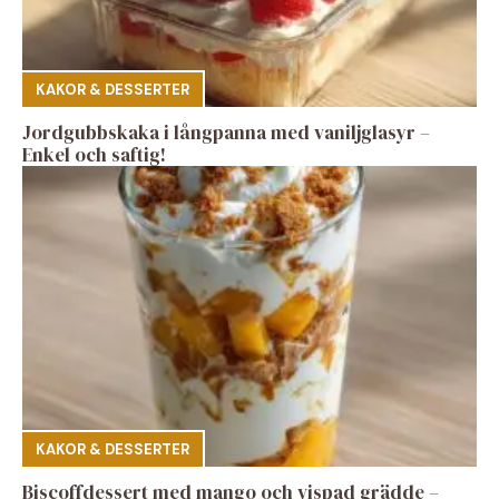
KAKOR & DESSERTER
Jordgubbskaka i långpanna med vaniljglasyr –
Enkel och saftig!
KAKOR & DESSERTER
Biscoffdessert med mango och vispad grädde –