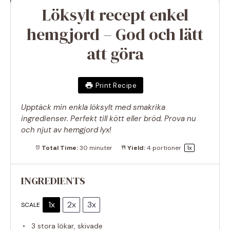
Löksylt recept enkel
hemgjord – God och lätt
att göra
Print Recipe
Upptäck min enkla löksylt med smakrika
ingredienser. Perfekt till kött eller bröd. Prova nu
och njut av hemgjord lyx!
Total Time:
30 minuter
Yield:
4
portioner
1
x
INGREDIENTS
1x
2x
3x
SCALE
3
stora lökar, skivade