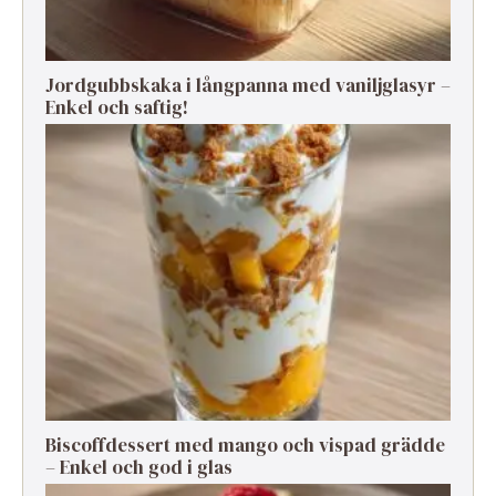
Jordgubbskaka i långpanna med vaniljglasyr –
Enkel och saftig!
Biscoffdessert med mango och vispad grädde
– Enkel och god i glas