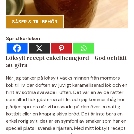
SÅSER & TILLBEHÖR
Sprid kärleken
Löksylt recept enkel hemgjord – God och lätt
att göra
När jag tänker på löksylt väcks minnen från mormors
kök till liv, där doften av ljuvligt karamelliserad lök och en
hint av sötma svävade i luften. Det var en av de rätter
som alltid fick gästerna att le, och jag kommer ihåg hur
glädjen spreds när vi brassade på den över en saftig
köttbit eller en knaprig skiva bröd. Det är inte bara en
enkel rörig sylt; det är en symfoni av smaker som har en
speciell plats i svenska hjärtan. Med mitt löksylt recept