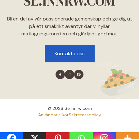
SE.INNRW.COM
Bli en del av vår passionerade gemenskap och ge dig ut
på ett smakrikt äventyr där vi hyllar
matlagningskonsten och glädjen i god mat.
Kontakta oss
© 2026 Se.lnnrw.com
Användarvillkor
Sekretesspolicy