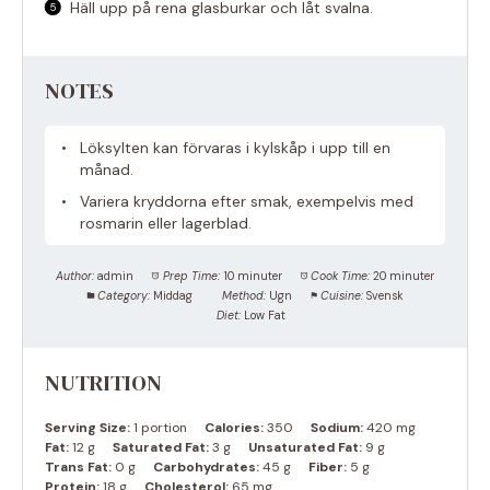
Häll upp på rena glasburkar och låt svalna.
NOTES
Löksylten kan förvaras i kylskåp i upp till en
månad.
Variera kryddorna efter smak, exempelvis med
rosmarin eller lagerblad.
Author:
admin
Prep Time:
10 minuter
Cook Time:
20 minuter
Category:
Middag
Method:
Ugn
Cuisine:
Svensk
Diet:
Low Fat
NUTRITION
Serving Size:
1 portion
Calories:
350
Sodium:
420 mg
Fat:
12 g
Saturated Fat:
3 g
Unsaturated Fat:
9 g
Trans Fat:
0 g
Carbohydrates:
45 g
Fiber:
5 g
Protein:
18 g
Cholesterol:
65 mg