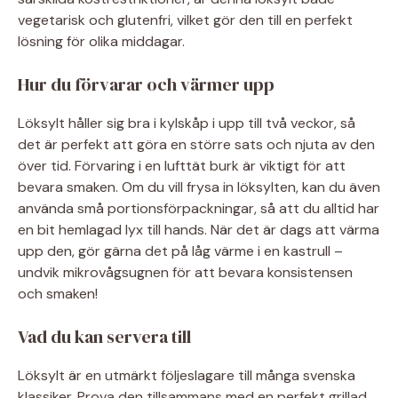
vegetarisk och glutenfri, vilket gör den till en perfekt
lösning för olika middagar.
Hur du förvarar och värmer upp
Löksylt håller sig bra i kylskåp i upp till två veckor, så
det är perfekt att göra en större sats och njuta av den
över tid. Förvaring i en lufttät burk är viktigt för att
bevara smaken. Om du vill frysa in löksylten, kan du även
använda små portionsförpackningar, så att du alltid har
en bit hemlagad lyx till hands. När det är dags att värma
upp den, gör gärna det på låg värme i en kastrull –
undvik mikrovågsugnen för att bevara konsistensen
och smaken!
Vad du kan servera till
Löksylt är en utmärkt följeslagare till många svenska
klassiker. Prova den tillsammans med en perfekt grillad