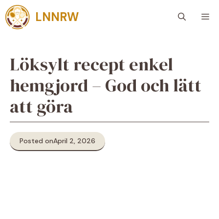
Skip
LNNRW
M
to
content
Löksylt recept enkel
hemgjord – God och lätt
att göra
Posted on
April 2, 2026