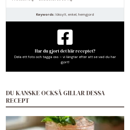
Keywords:
löksylt, enkel, hemgjord
Har du gjort det här receptet?
Dela ett foto och tagga oss – vi längtar efter att se vad du har
gjort!
DU KANSKE OCKSÅ GILLAR DESSA
RECEPT