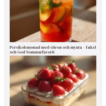
Persikolemonad med citron och mynta – Enkel
och God Sommarfavorit