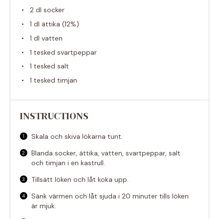
2
dl socker
1
dl ättika (12%)
1
dl vatten
1
tesked svartpeppar
1
tesked salt
1
tesked timjan
INSTRUCTIONS
Skala och skiva lökarna tunt.
Blanda socker, ättika, vatten, svartpeppar, salt
och timjan i en kastrull.
Tillsätt löken och låt koka upp.
Sänk värmen och låt sjuda i 20 minuter tills löken
är mjuk.