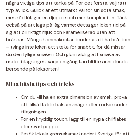
några viktiga tips att tänka på. För det första, välj rätt
typ av lök. Gullök är ett utmärkt val för sin söta smak,
men röd lök ger en djupare och mer komplex ton. Tänk
också på att laga på låg värme; detta ger löken tid på
sig att bli riktigt mjuk och karamelliserad utan att
brännas. Många hemmakockar tenderar att ha bråttom
– tvinga inte löken att steka för snabbt, för då missar
du den fylliga smaken. Och glöm aldrig att smaka av
under tillagningen; varje omgång kan bli lite annorlunda
beroende på löksorten!
Mina bästa tips och tricks
Om du vill ha en extra dimension av smak, prova
att tillsätta lite balsamvinäger eller rödvin under
tillagningen.
För en kryddig touch, lägg till en nypa chiliflakes
eller svartpeppar.
Besök lokala grönsaksmarknader i Sverige för att