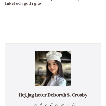
Enkel och god i glas
Hej, jag heter Deborah S. Crosby