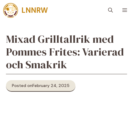
Skip
LNNRW
M
to
content
Mixad Grilltallrik med
Pommes Frites: Varierad
och Smakrik
Posted on
February 24, 2025