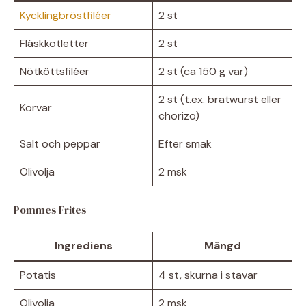
Kycklingbröstfiléer
2 st
Fläskkotletter
2 st
Nötköttsfiléer
2 st (ca 150 g var)
2 st (t.ex. bratwurst eller
Korvar
chorizo)
Salt och peppar
Efter smak
Olivolja
2 msk
Pommes Frites
Ingrediens
Mängd
Potatis
4 st, skurna i stavar
Olivolja
2 msk