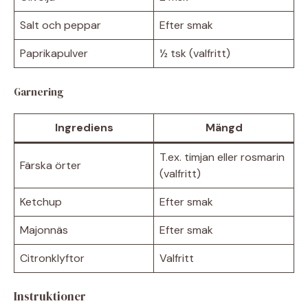
Salt och peppar
Efter smak
Paprikapulver
½ tsk (valfritt)
Garnering
Ingrediens
Mängd
T.ex. timjan eller rosmarin
Färska örter
(valfritt)
Ketchup
Efter smak
Majonnäs
Efter smak
Citronklyftor
Valfritt
Instruktioner