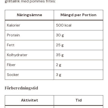
grilltallrik med pommes frites:
Näringsämne
Mängd per Portion
Kalorier
500 kcal
Protein
30 g
Fett
25 g
Kolhydrater
35 g
Fiber
2 g
Socker
3 g
Förberedningstid
Aktivitet
Tid