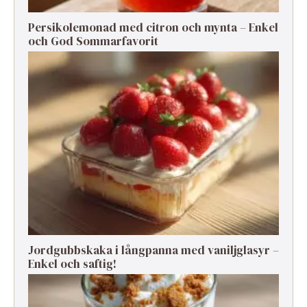
Persikolemonad med citron och mynta – Enkel
och God Sommarfavorit
Jordgubbskaka i långpanna med vaniljglasyr –
Enkel och saftig!