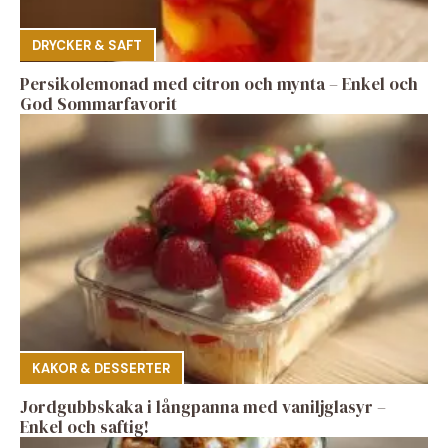
DRYCKER & SAFT
Persikolemonad med citron och mynta – Enkel och
God Sommarfavorit
KAKOR & DESSERTER
Jordgubbskaka i långpanna med vaniljglasyr –
Enkel och saftig!