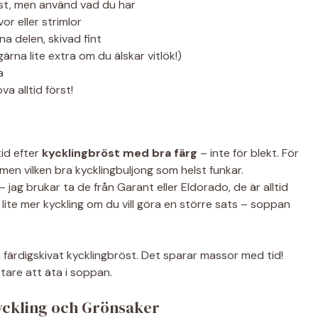
st, men använd vad du har
or eller strimlor
na delen, skivad fint
ärna lite extra om du älskar vitlök!)
a
a alltid först!
tid efter
kycklingbröst med bra färg
– inte för blekt. För
men vilken bra kycklingbuljong som helst funkar.
 jag brukar ta de från Garant eller Eldorado, de är alltid
 lite mer kyckling om du vill göra en större sats – soppan
 färdigskivat kycklingbröst. Det sparar massor med tid!
ttare att äta i soppan.
yckling och Grönsaker