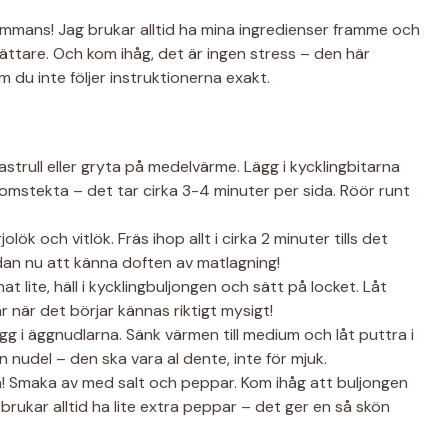
ammans! Jag brukar alltid ha mina ingredienser framme och
lättare. Och kom ihåg, det är ingen stress – den här
du inte följer instruktionerna exakt.
astrull eller gryta på medelvärme. Lägg i kycklingbitarna
nomstekta – det tar cirka 3-4 minuter per sida. Röör runt
olök och vitlök. Fräs ihop allt i cirka 2 minuter tills det
an nu att känna doften av matlagning!
 lite, häll i kycklingbuljongen och sätt på locket. Låt
när det börjar kännas riktigt mysigt!
g i äggnudlarna. Sänk värmen till medium och låt puttra i
 nudel – den ska vara al dente, inte för mjuk.
a! Smaka av med salt och peppar. Kom ihåg att buljongen
 brukar alltid ha lite extra peppar – det ger en så skön