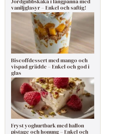
Jordgubbskaka i långpanna med
vaniljglasyr – Enkel och saftig!
Biscoffdessert med mango och
vispad grädde – Enkel och god i
glas
Fryst yoghurtbark med hallon
pistage och honung – Enkel och