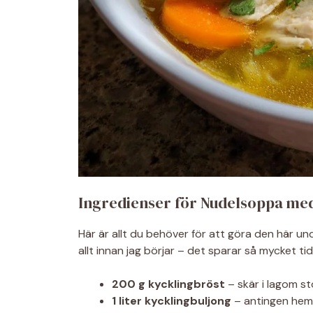
Ingredienser för Nudelsoppa me
Här är allt du behöver för att göra den här un
allt innan jag börjar – det sparar så mycket ti
200 g kycklingbröst
– skär i lagom st
1 liter kycklingbuljong
– antingen hemgj