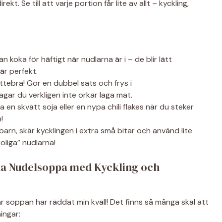
rekt. Se till att varje portion får lite av allt – kyckling,
n koka för häftigt när nudlarna är i – de blir lätt
är perfekt.
tebra! Gör en dubbel sats och frys i
agar du verkligen inte orkar laga mat.
a en skvätt soja eller en nypa chili flakes när du steker
!
arn, skär kycklingen i extra små bitar och använd lite
oliga” nudlarna!
na Nudelsoppa med Kyckling och
är soppan har räddat min kväll! Det finns så många skäl att
ingar: