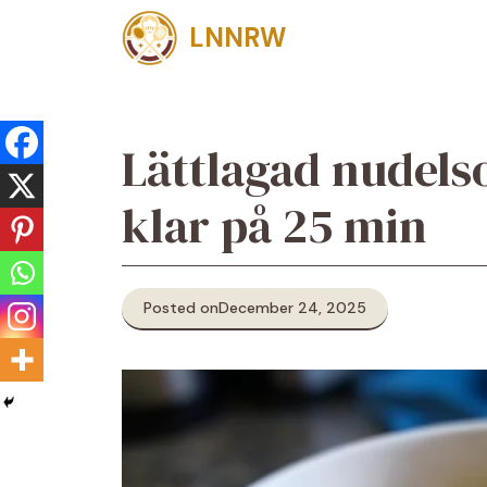
Skip
LNNRW
to
content
Lättlagad nudels
klar på 25 min
Posted on
December 24, 2025