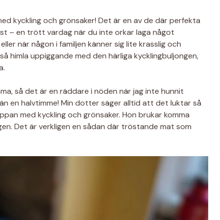
med kyckling och grönsaker! Det är en av de där perfekta
st – en trött vardag när du inte orkar laga något
er när någon i familjen känner sig lite krasslig och
så himla uppiggande med den härliga kycklingbuljongen,
a.
ma, så det är en räddare i nöden när jag inte hunnit
n en halvtimme! Min dotter säger alltid att det luktar så
lsoppan med kyckling och grönsaker. Hon brukar komma
ongen. Det är verkligen en sådan där tröstande mat som