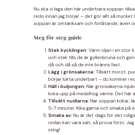
Nu ska vi laga den här underbara soppan tills
redo innan jag börjar – det gör allt så mycket 
soppan är omtänksam och förlåtande, även om 
Steg-för-steg-guide
Stek kycklingen:
Värm oljan i en stor k
och stek tills de är gyllenbruna och ge
då och då så de inte bränns fast.
Lägg i grönsakerna:
Tillsätt morot, purj
börjar lukta underbart – du kommer red
Häll i buljongen:
När grönsakerna mjuknat
koka upp på medelhög värme. Det här är 
Tillsätt nudlarna:
När soppan kokar, läg
5-7 minuter. Kika gärna och smaka på en
Smaka av:
Nu är det dags för det rolig
redan kan vara salt, så prova först. Jag
sting!