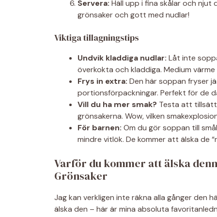
Servera:
Häll upp i fina skålar och njut di
grönsaker och gott med nudlar!
Viktiga tillagningstips
Undvik kladdiga nudlar:
Låt inte soppa
överkokta och kladdiga. Medium värme 
Frys in extra:
Den här soppan fryser jät
portionsförpackningar. Perfekt för de d
Vill du ha mer smak?
Testa att tillsätt
grönsakerna. Wow, vilken smakexplosion
För barnen:
Om du gör soppan till småb
mindre vitlök. De kommer att älska de “r
Varför du kommer att älska den
Grönsaker
Jag kan verkligen inte räkna alla gånger den h
älska den – här är mina absoluta favoritanledn