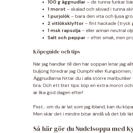
100 g äggnudlar
– de tunna funkar bä
1 morot
– skalad och skivad i tunna skiv
1 purjolök
– bara den vita och ljusa grö
2 vitlöksklyftor
– fint hackade (tryck g
1 msk rapsolja
– eller annan neutral olj
Salt och peppar
– efter smak, men prov
Köpeguide och tips
När jag handlar till den här soppan letar jag all
buljong föredrar jag Oumph! eller Kungsörnen, 
Äggnudlarna hittar du i alla större matbutiker –
bra. Och ett litet tips: köp en extra morot och
är lika god dagen efter!
Psst… om du är lat som jag ibland, kan du köpa
Men skär det i mindre bitar ändå så det blir lä
Så här gör du Nudelsoppa med K