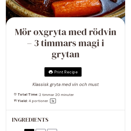
Mör oxgryta med rödvin
– 3 timmars magi i
grytan
Print Recipe
Klassisk gryta med vin och must
Total Time:
2 timmar 20 minuter
Yield:
4
portioner
1
x
INGREDIENTS