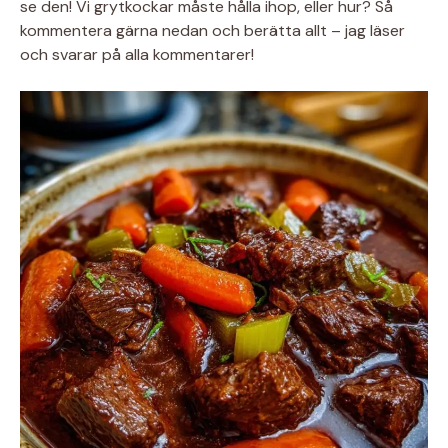
se den! Vi grytkockar måste hålla ihop, eller hur? Så
kommentera gärna nedan och berätta allt – jag läser
och svarar på alla kommentarer!