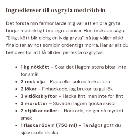
Ingredienser till oxgryta med rödvin
Det första min farmor lärde mig var att en bra gryta
börjar med riktigt bra ingredienser. Hon brukade säga:
“Billigt kött blir aldrig en lyxig gryta”, så jag väljer alltid
fina bitar av nöt som blir ordentligt mörra. Här är allt du
behöver för att få till den perfekta oxgrytan:
1 kg nötkött
– Skär det i lagom stora bitar, inte
för små!
2 msk olja
– Raps eller solros funkar bra
2 lökar
– Finhackade, jag brukar ta gul lök
3 vitlöksklyftor
– Hacka fint, men inte för fint
3 morötter
– Skivade i lagom tjocka skivor
2 stjälkar selleri
– Hackade, de ger så mycket
smak
1 flaska rödvin (750 ml)
– Ta något gott du
själv skulle dricka