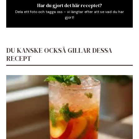
Har du gjort det här receptet?
Dela ett foto och tagga oss – vi längtar efter att se vad du har
gjort!
DU KANSKE OCKSÅ GILLAR DESSA
RECEPT