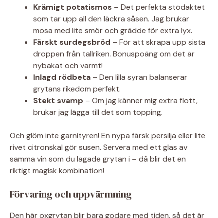
Krämigt potatismos
– Det perfekta stödaktet
som tar upp all den läckra såsen. Jag brukar
mosa med lite smör och grädde för extra lyx.
Färskt surdegsbröd
– För att skrapa upp sista
droppen från tallriken. Bonuspoäng om det är
nybakat och varmt!
Inlagd rödbeta
– Den lilla syran balanserar
grytans rikedom perfekt.
Stekt svamp
– Om jag känner mig extra flott,
brukar jag lägga till det som topping.
Och glöm inte garnityren! En nypa färsk persilja eller lite
rivet citronskal gör susen. Servera med ett glas av
samma vin som du lagade grytan i – då blir det en
riktigt magisk kombination!
Förvaring och uppvärmning
Den här oxgrytan blir bara godare med tiden, så det är