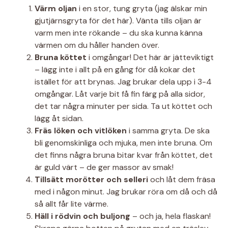
Värm oljan
i en stor, tung gryta (jag älskar min
gjutjärnsgryta för det här). Vänta tills oljan är
varm men inte rökande – du ska kunna känna
värmen om du håller handen över.
Bruna köttet
i omgångar! Det här är jätteviktigt
– lägg inte i allt på en gång för då kokar det
istället för att brynas. Jag brukar dela upp i 3-4
omgångar. Låt varje bit få fin färg på alla sidor,
det tar några minuter per sida. Ta ut köttet och
lägg åt sidan.
Fräs löken och vitlöken
i samma gryta. De ska
bli genomskinliga och mjuka, men inte bruna. Om
det finns några bruna bitar kvar från köttet, det
är guld värt – de ger massor av smak!
Tillsätt morötter och selleri
och låt dem fräsa
med i någon minut. Jag brukar röra om då och då
så allt får lite värme.
Häll i rödvin och buljong
– och ja, hela flaskan!