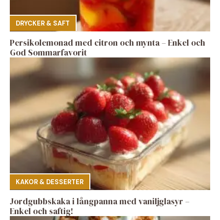
DRYCKER & SAFT
Persikolemonad med citron och mynta – Enkel och
God Sommarfavorit
KAKOR & DESSERTER
Jordgubbskaka i långpanna med vaniljglasyr –
Enkel och saftig!