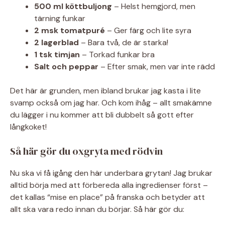
500 ml köttbuljong
– Helst hemgjord, men
tärning funkar
2 msk tomatpuré
– Ger färg och lite syra
2 lagerblad
– Bara två, de är starka!
1 tsk timjan
– Torkad funkar bra
Salt och peppar
– Efter smak, men var inte rädd
Det här är grunden, men ibland brukar jag kasta i lite
svamp också om jag har. Och kom ihåg – allt smakämne
du lägger i nu kommer att bli dubbelt så gott efter
långkoket!
Så här gör du oxgryta med rödvin
Nu ska vi få igång den här underbara grytan! Jag brukar
alltid börja med att förbereda alla ingredienser först –
det kallas “mise en place” på franska och betyder att
allt ska vara redo innan du börjar. Så här gör du: