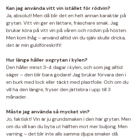
Kan jag använda vitt vin istället för rödvin?
Ja, absolut! Men då blir det en helt annan karaktär på
grytan. Vitt vin ger en lättare, fräschare smak. Jag
brukar köra på vitt vin på våren och rödvin på hösten.
Men kom ihåg – använd alltid vin du själv skulle dricka,
det är min guldföreskrift!
Hur länge håller oxgrytan i kylen?
Den håller minst 3-4 dagar i kylen, och som jag alltid
säger – den blir bara godare! Jag brukar förvara den i
en burk med lock eller täckt med plastfolie. Och om du
vill ha den längre, fryser den jättebra i upp till 3
månader.
Måste jag använda så mycket vin?
Jo, faktiskt! Vin är ju grundsmaken i den här grytan. Men
om du vill kan du byta ut hälften mot mer buljong. Men
varning – det blir inte alls samma djupa smaker då.