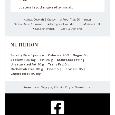
Justera kryddningen efter smak.
Author:
Deborah S. Crosby
Prep Time:
20 minuter
Cook Time:
2 timmar
Category:
Huvudrätt
Method:
Grilla
Cuisine:
Svensk
Diet:
Gluten Free
NUTRITION
Serving Size:
1 portion
Calories:
450
Sugar:
5 g
Sodium:
600 mg
Fat:
20 g
Saturated Fat:
7 g
Unsaturated Fat:
10 g
Trans Fat:
0 g
Carbohydrates:
30 g
Fiber:
5 g
Protein:
35 g
Cholesterol:
80 mg
Keywords:
Oxgryta, Rödvin, Gryta, Svensk mat