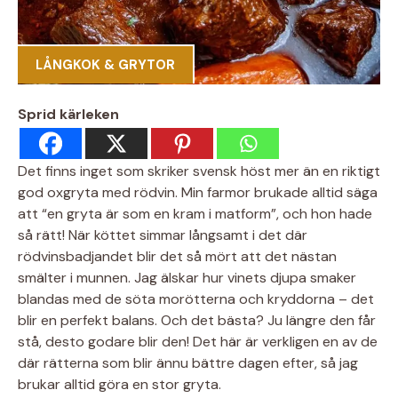
LÅNGKOK & GRYTOR
Sprid kärleken
Det finns inget som skriker svensk höst mer än en riktigt
god oxgryta med rödvin. Min farmor brukade alltid säga
att “en gryta är som en kram i matform”, och hon hade
så rätt! När köttet simmar långsamt i det där
rödvinsbadjandet blir det så mört att det nästan
smälter i munnen. Jag älskar hur vinets djupa smaker
blandas med de söta morötterna och kryddorna – det
blir en perfekt balans. Och det bästa? Ju längre den får
stå, desto godare blir den! Det här är verkligen en av de
där rätterna som blir ännu bättre dagen efter, så jag
brukar alltid göra en stor gryta.