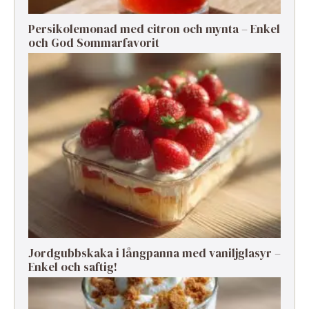
Persikolemonad med citron och mynta – Enkel
och God Sommarfavorit
Jordgubbskaka i långpanna med vaniljglasyr –
Enkel och saftig!