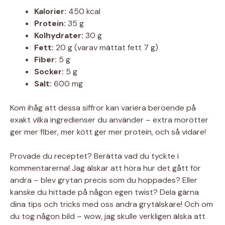
Kalorier:
450 kcal
Protein:
35 g
Kolhydrater:
30 g
Fett:
20 g (varav mättat fett 7 g)
Fiber:
5 g
Socker:
5 g
Salt:
600 mg
Kom ihåg att dessa siffror kan variera beroende på
exakt vilka ingredienser du använder – extra morötter
ger mer fiber, mer kött ger mer protein, och så vidare!
Provade du receptet? Berätta vad du tyckte i
kommentarerna! Jag älskar att höra hur det gått för
andra – blev grytan precis som du hoppades? Eller
kanske du hittade på någon egen twist? Dela gärna
dina tips och tricks med oss andra grytälskare! Och om
du tog någon bild – wow, jag skulle verkligen älska att