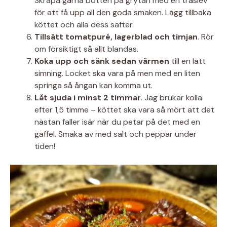
Skrapa gärna botten på grytan med en träslev
för att få upp all den goda smaken. Lägg tillbaka
köttet och alla dess safter.
Tillsätt tomatpuré, lagerblad och timjan
. Rör
om försiktigt så allt blandas.
Koka upp och sänk sedan värmen
till en lätt
simning. Locket ska vara på men med en liten
springa så ångan kan komma ut.
Låt sjuda i minst 2 timmar
. Jag brukar kolla
efter 1,5 timme – köttet ska vara så mört att det
nästan faller isär när du petar på det med en
gaffel. Smaka av med salt och peppar under
tiden!