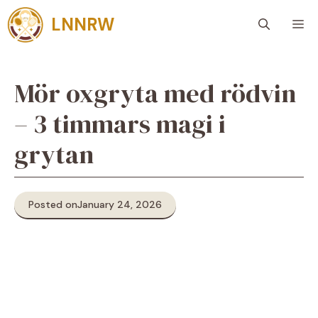
Skip
LNNRW
M
to
content
Mör oxgryta med rödvin
– 3 timmars magi i
grytan
Posted on
January 24, 2026