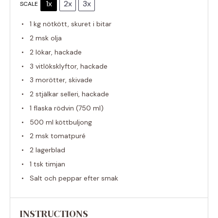
1x
2x
3x
SCALE
1
kg nötkött, skuret i bitar
2
msk olja
2
lökar, hackade
3
vitlöksklyftor, hackade
3
morötter, skivade
2
stjälkar selleri, hackade
1
flaska rödvin (
750
ml)
500
ml köttbuljong
2
msk tomatpuré
2
lagerblad
1
tsk timjan
Salt och peppar efter smak
INSTRUCTIONS