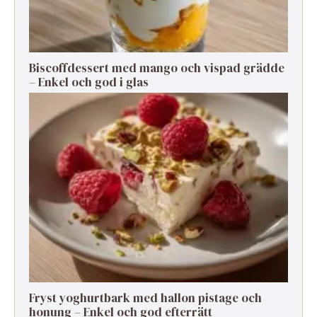
Biscoffdessert med mango och vispad grädde
– Enkel och god i glas
Fryst yoghurtbark med hallon pistage och
honung – Enkel och god efterrätt