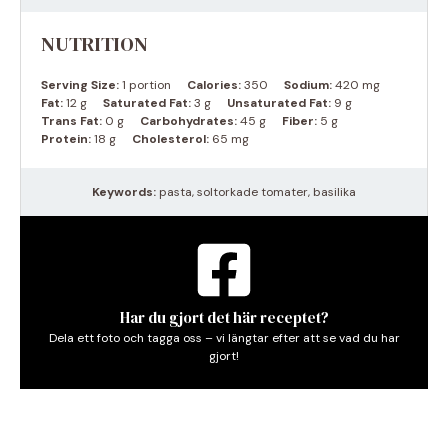
NUTRITION
Serving Size:
1 portion
Calories:
350
Sodium:
420 mg
Fat:
12 g
Saturated Fat:
3 g
Unsaturated Fat:
9 g
Trans Fat:
0 g
Carbohydrates:
45 g
Fiber:
5 g
Protein:
18 g
Cholesterol:
65 mg
Keywords:
pasta, soltorkade tomater, basilika
Har du gjort det här receptet?
Dela ett foto och tagga oss – vi längtar efter att se vad du har
gjort!