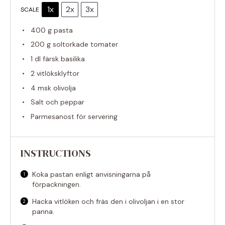
1x
2x
3x
SCALE
400 g
pasta
200 g
soltorkade tomater
1
dl färsk basilika
2
vitlöksklyftor
4
msk olivolja
Salt och peppar
Parmesanost för servering
INSTRUCTIONS
Koka pastan enligt anvisningarna på
förpackningen.
Hacka vitlöken och fräs den i olivoljan i en stor
panna.