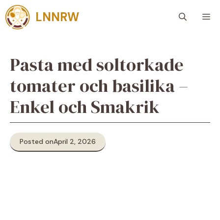
Skip
LNNRW
M
to
content
Pasta med soltorkade
tomater och basilika –
Enkel och Smakrik
Posted on
April 2, 2026