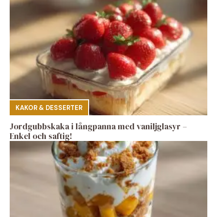
KAKOR & DESSERTER
Jordgubbskaka i långpanna med vaniljglasyr –
Enkel och saftig!