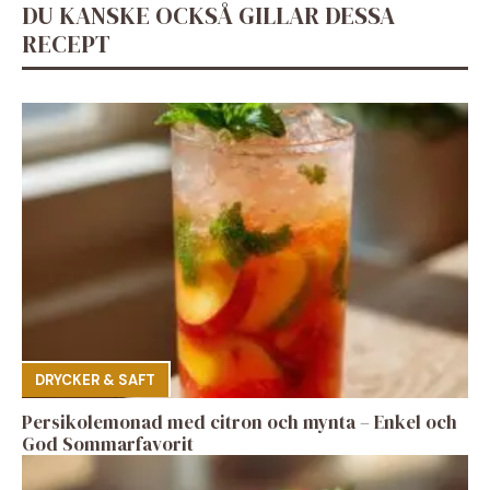
DU KANSKE OCKSÅ GILLAR DESSA
RECEPT
DRYCKER & SAFT
Persikolemonad med citron och mynta – Enkel och
God Sommarfavorit