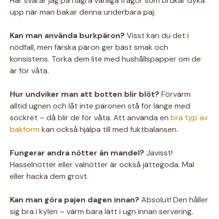
Här svarar jag på några vanliga frågor som brukar dyka
upp när man bakar denna underbara paj:
Kan man använda burkpäron?
Visst kan du det i
nödfall, men färska päron ger bäst smak och
konsistens. Torka dem lite med hushållspapper om de
är för våta.
Hur undviker man att botten blir blöt?
Förvärm
alltid ugnen och låt inte päronen stå för länge med
sockret – då blir de för våta. Att använda en
bra typ av
bakform
kan också hjälpa till med fuktbalansen.
Fungerar andra nötter än mandel?
Javisst!
Hasselnötter eller valnötter är också jättegoda. Mal
eller hacka dem grovt.
Kan man göra pajen dagen innan?
Absolut! Den håller
sig bra i kylen – värm bara lätt i ugn innan servering.