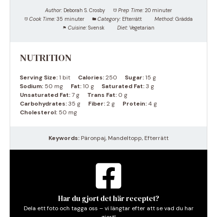
Author:
Deborah S. Crosby
Prep Time:
20 minuter
Cook Time:
35 minuter
Category:
Efterrätt
Method:
Grädda
Cuisine:
Svensk
Diet:
Vegetarian
NUTRITION
Serving Size:
1 bit
Calories:
250
Sugar:
15 g
Sodium:
50 mg
Fat:
10 g
Saturated Fat:
3 g
Unsaturated Fat:
7 g
Trans Fat:
0 g
Carbohydrates:
35 g
Fiber:
2 g
Protein:
4 g
Cholesterol:
50 mg
Keywords:
Päronpaj, Mandeltopp, Efterrätt
Har du gjort det här receptet?
Dela ett foto och tagga oss – vi längtar efter att se vad du har