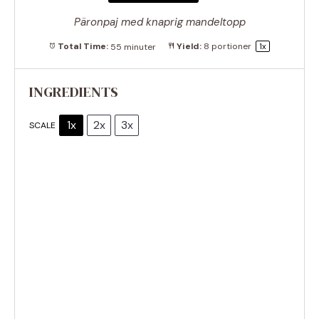
Päronpaj med knaprig mandeltopp
Total Time:
55 minuter
Yield:
8
portioner
1
x
INGREDIENTS
1x
2x
3x
SCALE