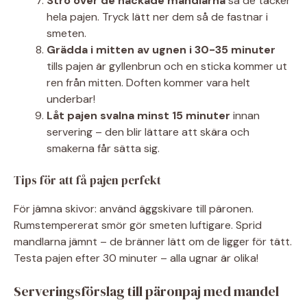
Strö över de hackade mandlarna
så de täcker
hela pajen. Tryck lätt ner dem så de fastnar i
smeten.
Grädda i mitten av ugnen i 30-35 minuter
tills pajen är gyllenbrun och en sticka kommer ut
ren från mitten. Doften kommer vara helt
underbar!
Låt pajen svalna minst 15 minuter
innan
servering – den blir lättare att skära och
smakerna får sätta sig.
Tips för att få pajen perfekt
För jämna skivor: använd äggskivare till päronen.
Rumstempererat smör gör smeten luftigare. Sprid
mandlarna jämnt – de bränner lätt om de ligger för tätt.
Testa pajen efter 30 minuter – alla ugnar är olika!
Serveringsförslag till päronpaj med mandel