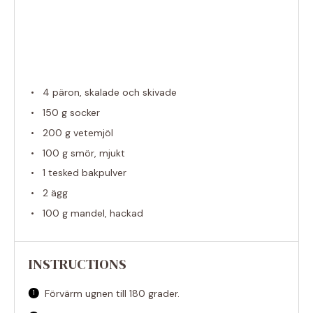
4
päron, skalade och skivade
150 g
socker
200 g
vetemjöl
100 g
smör, mjukt
1
tesked bakpulver
2
ägg
100 g
mandel, hackad
INSTRUCTIONS
Förvärm ugnen till 180 grader.