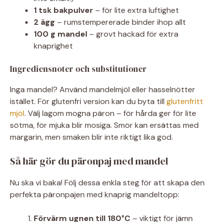
1 tsk bakpulver
– för lite extra luftighet
2 ägg
– rumstempererade binder ihop allt
100 g mandel
– grovt hackad för extra
knaprighet
Ingrediensnoter och substitutioner
Inga mandel? Använd mandelmjöl eller hasselnötter
istället. För glutenfri version kan du byta till
glutenfritt
mjöl
. Välj lagom mogna päron – för hårda ger för lite
sötma, för mjuka blir mosiga. Smör kan ersättas med
margarin, men smaken blir inte riktigt lika god.
Så här gör du päronpaj med mandel
Nu ska vi baka! Följ dessa enkla steg för att skapa den
perfekta päronpajen med knaprig mandeltopp:
Förvärm ugnen till 180°C
– viktigt för jämn