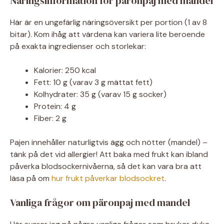
Näringsinformation för päronpaj med mandel
Här är en ungefärlig näringsöversikt per portion (1 av 8
bitar). Kom ihåg att värdena kan variera lite beroende
på exakta ingredienser och storlekar:
Kalorier: 250 kcal
Fett: 10 g (varav 3 g mättat fett)
Kolhydrater: 35 g (varav 15 g socker)
Protein: 4 g
Fiber: 2 g
Pajen innehåller naturligtvis ägg och nötter (mandel) –
tänk på det vid allergier! Att baka med frukt kan ibland
påverka blodsockernivåerna, så det kan vara bra att
läsa på om
hur frukt påverkar blodsockret
.
Vanliga frågor om päronpaj med mandel