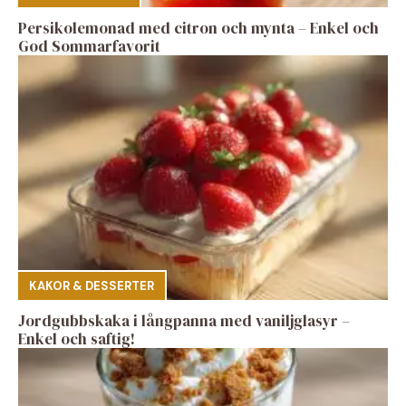
Persikolemonad med citron och mynta – Enkel och
God Sommarfavorit
KAKOR & DESSERTER
Jordgubbskaka i långpanna med vaniljglasyr –
Enkel och saftig!