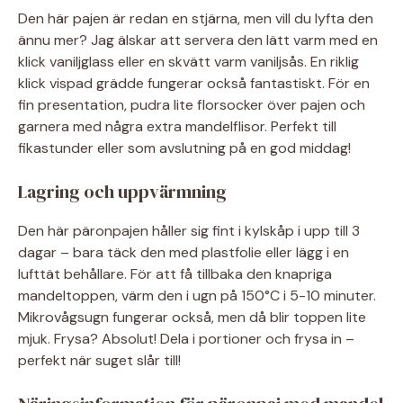
Den här pajen är redan en stjärna, men vill du lyfta den
ännu mer? Jag älskar att servera den lätt varm med en
klick vaniljglass eller en skvätt varm vaniljsås. En riklig
klick vispad grädde fungerar också fantastiskt. För en
fin presentation, pudra lite florsocker över pajen och
garnera med några extra mandelflisor. Perfekt till
fikastunder eller som avslutning på en god middag!
Lagring och uppvärmning
Den här päronpajen håller sig fint i kylskåp i upp till 3
dagar – bara täck den med plastfolie eller lägg i en
lufttät behållare. För att få tillbaka den knapriga
mandeltoppen, värm den i ugn på 150°C i 5-10 minuter.
Mikrovågsugn fungerar också, men då blir toppen lite
mjuk. Frysa? Absolut! Dela i portioner och frysa in –
perfekt när suget slår till!