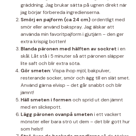
gräddning. Jag brukar sätta på ugnen direkt när
jag börjar förbereda ingredienserna.
Smörj en pajform (ca 24 cm)
ordentligt med
smör eller använd bakspray. Jag älskar att
använda min favoritpajform i gjutjärn – den ger
extra krispig botten!
Blanda päronen med hälften av sockret
i en
skål. Låt stå i 5 minuter så att päronen släpper
lite saft och blir extra söta.
Gör smeten
: Vispa ihop mjöl, bakpulver,
resterande socker, smör och ägg till en slät smet.
Använd gärna elvisp – det går snabbt och blir
jämnt!
Häll smeten i formen
och sprid ut den jämnt
med en slickepott.
Lägg päronen ovanpå smeten
i ett vackert
mönster eller bara strö ut dem – det blir gott hur
som helst!