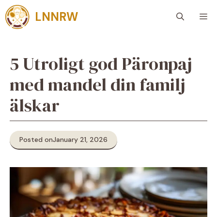
Skip
LNNRW
M
to
content
5 Utroligt god Päronpaj
med mandel din familj
älskar
Posted on
January 21, 2026