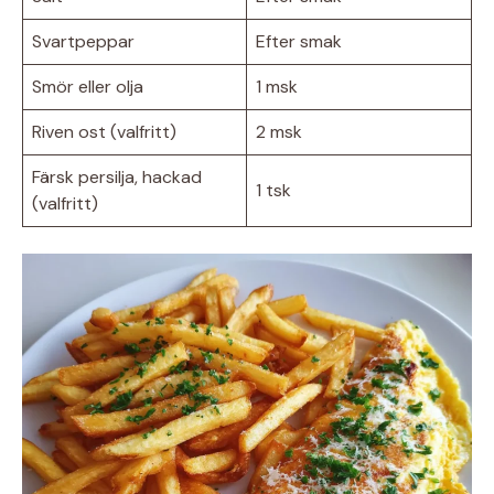
Svartpeppar
Efter smak
Smör eller olja
1 msk
Riven ost (valfritt)
2 msk
Färsk persilja, hackad
1 tsk
(valfritt)