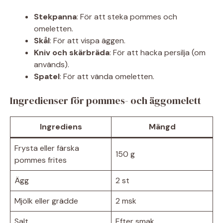
Stekpanna
: För att steka pommes och
omeletten.
Skål
: För att vispa äggen.
Kniv och skärbräda
: För att hacka persilja (om
används).
Spatel
: För att vända omeletten.
Ingredienser för pommes- och äggomelett
Ingrediens
Mängd
Frysta eller färska
150 g
pommes frites
Ägg
2 st
Mjölk eller grädde
2 msk
Salt
Efter smak