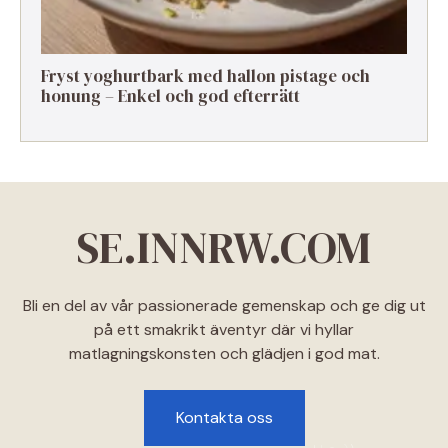
Fryst yoghurtbark med hallon pistage och
honung – Enkel och god efterrätt
SE.INNRW.COM
Bli en del av vår passionerade gemenskap och ge dig ut
på ett smakrikt äventyr där vi hyllar
matlagningskonsten och glädjen i god mat.
Kontakta oss