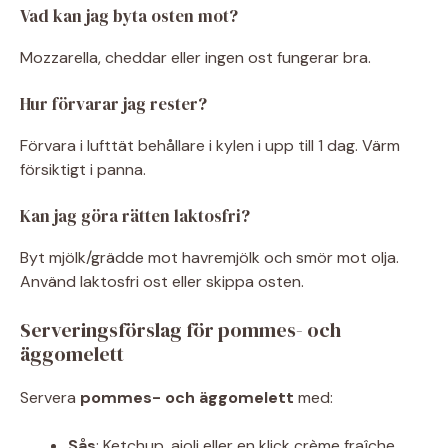
Vad kan jag byta osten mot?
Mozzarella, cheddar eller ingen ost fungerar bra.
Hur förvarar jag rester?
Förvara i lufttät behållare i kylen i upp till 1 dag. Värm
försiktigt i panna.
Kan jag göra rätten laktosfri?
Byt mjölk/grädde mot havremjölk och smör mot olja.
Använd laktosfri ost eller skippa osten.
Serveringsförslag för pommes- och
äggomelett
Servera
pommes- och äggomelett
med:
Sås
: Ketchup, aioli eller en klick crème fraîche.