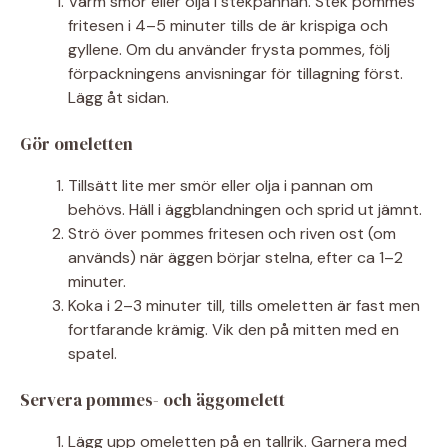
Värm smör eller olja i stekpannan. Stek pommes
fritesen i 4–5 minuter tills de är krispiga och
gyllene. Om du använder frysta pommes, följ
förpackningens anvisningar för tillagning först.
Lägg åt sidan.
Gör omeletten
Tillsätt lite mer smör eller olja i pannan om
behövs. Häll i äggblandningen och sprid ut jämnt.
Strö över pommes fritesen och riven ost (om
används) när äggen börjar stelna, efter ca 1–2
minuter.
Koka i 2–3 minuter till, tills omeletten är fast men
fortfarande krämig. Vik den på mitten med en
spatel.
Servera pommes- och äggomelett
Lägg upp omeletten på en tallrik. Garnera med