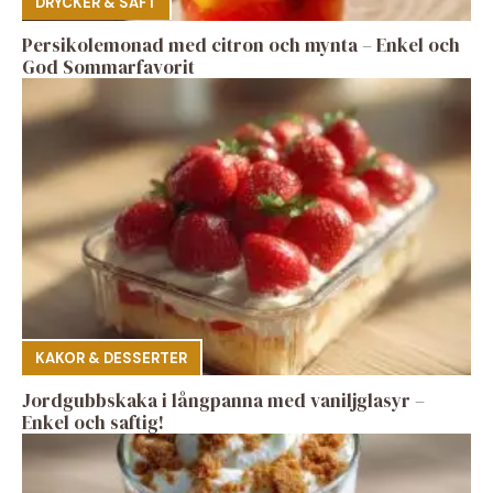
DRYCKER & SAFT
Persikolemonad med citron och mynta – Enkel och
God Sommarfavorit
KAKOR & DESSERTER
Jordgubbskaka i långpanna med vaniljglasyr –
Enkel och saftig!