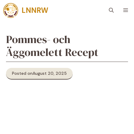
Skip
LNNRW
M
to
content
Pommes- och
Äggomelett Recept
Posted on
August 20, 2025