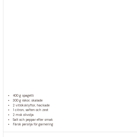
400 g
spagetti
300 g
räkor, skalade
2
vitlöksklyftor, hackade
1
citron, saften och zest
2
msk olivolja
Salt och peppar efter smak
Färsk persilja för garnering