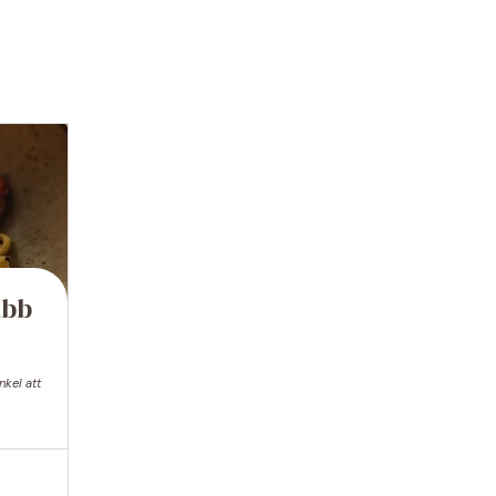
abb
nkel att