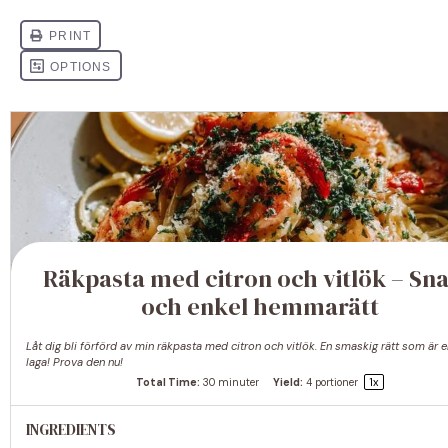
Räkpasta med citron och vitlök – Sn
och enkel hemmarätt
Låt dig bli förförd av min räkpasta med citron och vitlök. En smaskig rätt som är e
laga! Prova den nu!
1
x
Total Time:
30 minuter
Yield:
4
portioner
INGREDIENTS