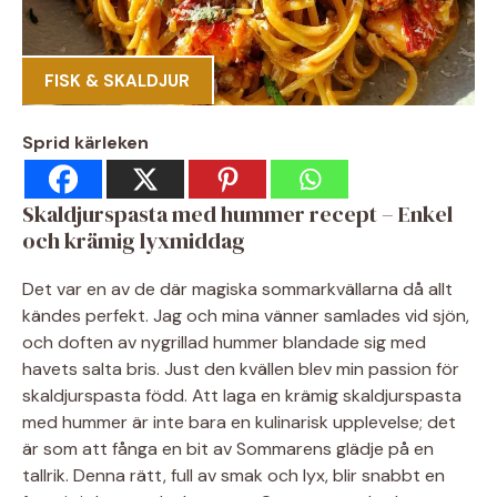
FISK & SKALDJUR
Sprid kärleken
Skaldjurspasta med hummer recept – Enkel
och krämig lyxmiddag
Det var en av de där magiska sommarkvällarna då allt
kändes perfekt. Jag och mina vänner samlades vid sjön,
och doften av nygrillad hummer blandade sig med
havets salta bris. Just den kvällen blev min passion för
skaldjurspasta född. Att laga en krämig skaldjurspasta
med hummer är inte bara en kulinarisk upplevelse; det
är som att fånga en bit av Sommarens glädje på en
tallrik. Denna rätt, full av smak och lyx, blir snabbt en