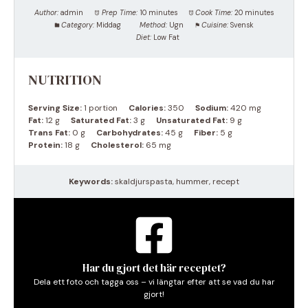
Author:
admin
Prep Time:
10 minutes
Cook Time:
20 minutes
Category:
Middag
Method:
Ugn
Cuisine:
Svensk
Diet:
Low Fat
NUTRITION
Serving Size:
1 portion
Calories:
350
Sodium:
420 mg
Fat:
12 g
Saturated Fat:
3 g
Unsaturated Fat:
9 g
Trans Fat:
0 g
Carbohydrates:
45 g
Fiber:
5 g
Protein:
18 g
Cholesterol:
65 mg
Keywords:
skaldjurspasta, hummer, recept
Har du gjort det här receptet?
Dela ett foto och tagga oss – vi längtar efter att se vad du har
gjort!