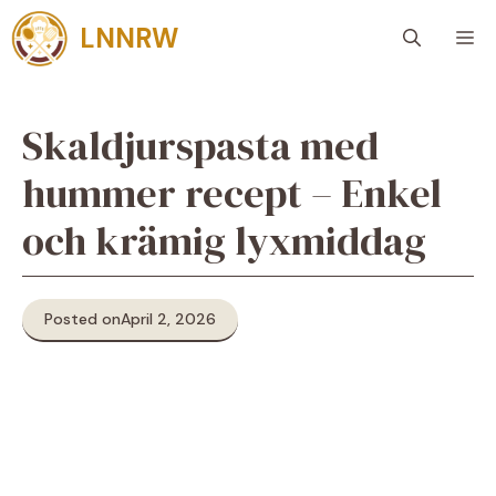
Skip
LNNRW
M
to
content
Skaldjurspasta med
hummer recept – Enkel
och krämig lyxmiddag
Posted on
April 2, 2026