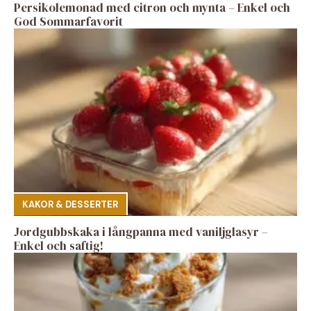
Persikolemonad med citron och mynta – Enkel och
God Sommarfavorit
KAKOR & DESSERTER
Jordgubbskaka i långpanna med vaniljglasyr –
Enkel och saftig!