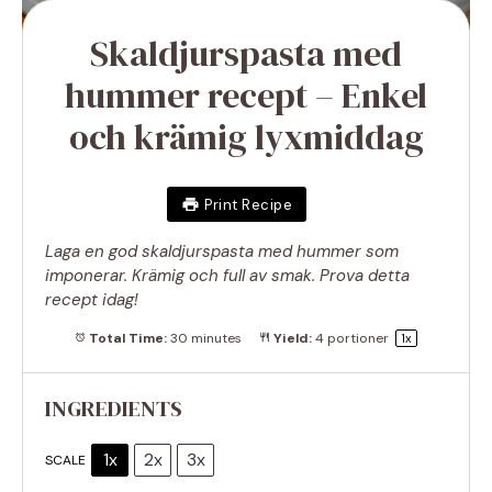
Skaldjurspasta med
hummer recept – Enkel
och krämig lyxmiddag
Print Recipe
Laga en god skaldjurspasta med hummer som
imponerar. Krämig och full av smak. Prova detta
recept idag!
Total Time:
30 minutes
Yield:
4
portioner
1
x
INGREDIENTS
1x
2x
3x
SCALE