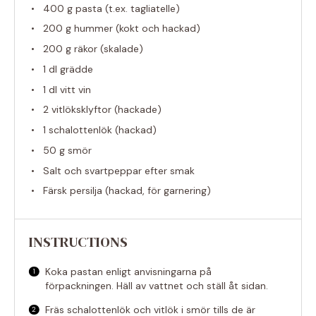
400 g
pasta (t.ex. tagliatelle)
200 g
hummer (kokt och hackad)
200 g
räkor (skalade)
1
dl grädde
1
dl vitt vin
2
vitlöksklyftor (hackade)
1
schalottenlök (hackad)
50 g
smör
Salt och svartpeppar efter smak
Färsk persilja (hackad, för garnering)
INSTRUCTIONS
Koka pastan enligt anvisningarna på
förpackningen. Häll av vattnet och ställ åt sidan.
Fräs schalottenlök och vitlök i smör tills de är