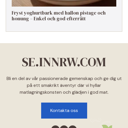
Fryst yoghurtbark med hallon pistage och
honung – Enkel och god efterrätt
SE.INNRW.COM
Bli en del av vår passionerade gemenskap och ge dig ut
på ett smakrikt äventyr där vi hyllar
matlagningskonsten och glädjen i god mat.
Kontakta oss