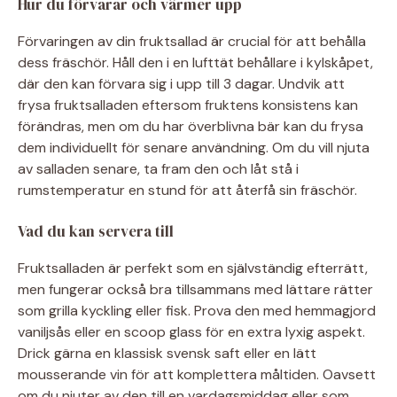
Hur du förvarar och värmer upp
Förvaringen av din fruktsallad är crucial för att behålla
dess fräschör. Håll den i en lufttät behållare i kylskåpet,
där den kan förvara sig i upp till 3 dagar. Undvik att
frysa fruktsalladen eftersom fruktens konsistens kan
förändras, men om du har överblivna bär kan du frysa
dem individuellt för senare användning. Om du vill njuta
av salladen senare, ta fram den och låt stå i
rumstemperatur en stund för att återfå sin fräschör.
Vad du kan servera till
Fruktsalladen är perfekt som en självständig efterrätt,
men fungerar också bra tillsammans med lättare rätter
som grilla kyckling eller fisk. Prova den med hemmagjord
vaniljsås eller en scoop glass för en extra lyxig aspekt.
Drick gärna en klassisk svensk saft eller en lätt
mousserande vin för att komplettera måltiden. Oavsett
om du njuter av den till en vardagsmiddag eller som