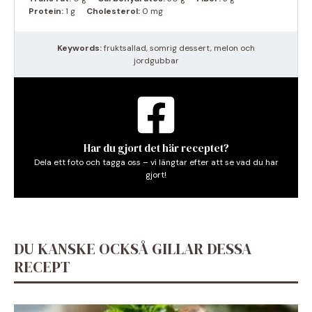
Protein:
1 g
Cholesterol:
0 mg
Keywords:
fruktsallad, somrig dessert, melon och
jordgubbar
Har du gjort det här receptet?
Dela ett foto och tagga oss – vi längtar efter att se vad du har
gjort!
DU KANSKE OCKSÅ GILLAR DESSA
RECEPT