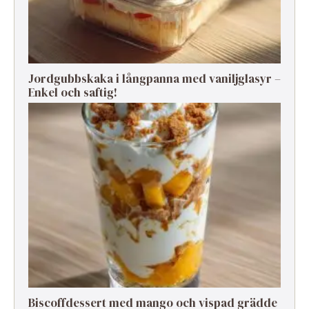
Jordgubbskaka i långpanna med vaniljglasyr –
Enkel och saftig!
Biscoffdessert med mango och vispad grädde