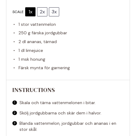
1x
2x
3x
SCALE
1
stor vattenmelon
250 g
färska jordgubbar
2
dl ananas, tärnad
1
dl limejuice
1
msk honung
Färsk mynta för garnering
INSTRUCTIONS
Skala och tärna vattenmelonen i bitar.
Skölj jordgubbarna och skär dem i halvor.
Blanda vattenmelon, jordgubbar och ananas i en
stor skål.