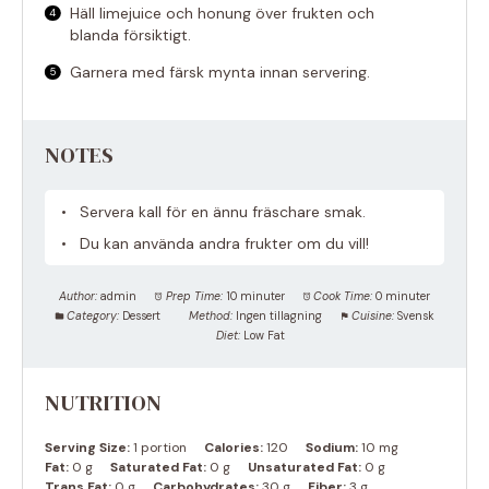
Häll limejuice och honung över frukten och
blanda försiktigt.
Garnera med färsk mynta innan servering.
NOTES
Servera kall för en ännu fräschare smak.
Du kan använda andra frukter om du vill!
Author:
admin
Prep Time:
10 minuter
Cook Time:
0 minuter
Category:
Dessert
Method:
Ingen tillagning
Cuisine:
Svensk
Diet:
Low Fat
NUTRITION
Serving Size:
1 portion
Calories:
120
Sodium:
10 mg
Fat:
0 g
Saturated Fat:
0 g
Unsaturated Fat:
0 g
Trans Fat:
0 g
Carbohydrates:
30 g
Fiber:
3 g