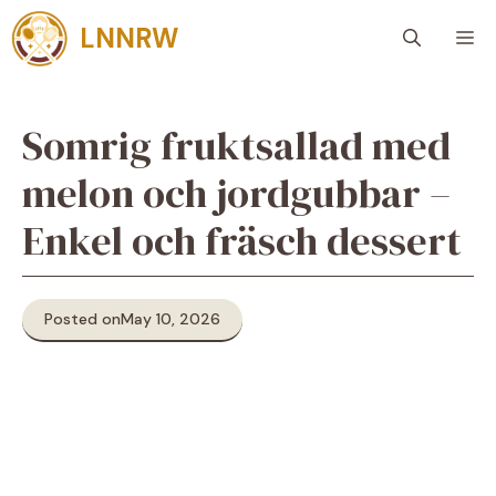
Skip
LNNRW
M
to
content
Somrig fruktsallad med
melon och jordgubbar –
Enkel och fräsch dessert
Posted on
May 10, 2026