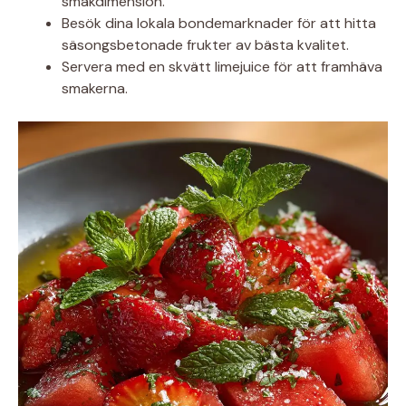
smakdimension.
Besök dina lokala bondemarknader för att hitta
säsongsbetonade frukter av bästa kvalitet.
Servera med en skvätt limejuice för att framhäva
smakerna.