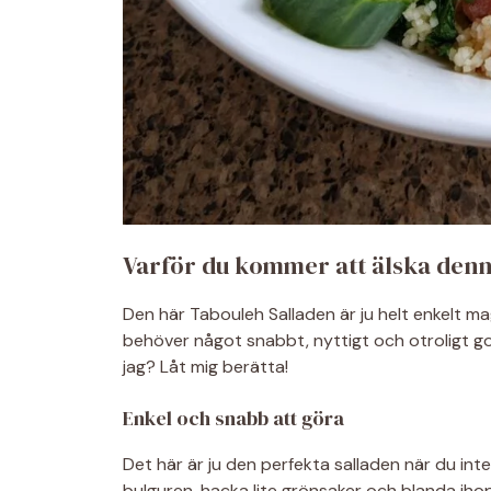
Varför du kommer att älska denn
Den här Tabouleh Salladen är ju helt enkelt mag
behöver något snabbt, nyttigt och otroligt g
jag? Låt mig berätta!
Enkel och snabb att göra
Det här är ju den perfekta salladen när du inte
bulguren, hacka lite grönsaker och blanda ihop 