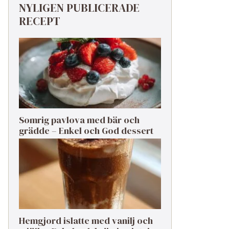
NYLIGEN PUBLICERADE
RECEPT
Somrig pavlova med bär och
grädde – Enkel och God dessert
Hemgjord islatte med vanilj och