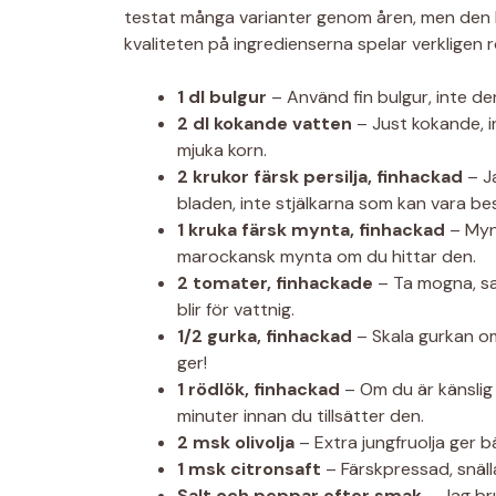
testat många varianter genom åren, men den 
kvaliteten på ingredienserna spelar verkligen ro
1 dl bulgur
– Använd fin bulgur, inte den
2 dl kokande vatten
– Just kokande, i
mjuka korn.
2 krukor färsk persilja, finhackad
– Ja
bladen, inte stjälkarna som kan vara be
1 kruka färsk mynta, finhackad
– Myn
marockansk mynta om du hittar den.
2 tomater, finhackade
– Ta mogna, saf
blir för vattnig.
1/2 gurka, finhackad
– Skala gurkan om
ger!
1 rödlök, finhackad
– Om du är känslig 
minuter innan du tillsätter den.
2 msk olivolja
– Extra jungfruolja ger bä
1 msk citronsaft
– Färskpressad, snälla
Salt och peppar efter smak
– Jag bru