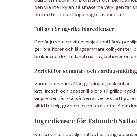
den vila lite i kylen så smakerna verkligen får
du inte har tid att laga något avancerat!
Full av näringsrika ingredienser
Den är ju som en vitamininjektion! Färsk persi
ger bra fibrer och långsammare kolhydrater, oc
brukar äta den till lunch när jag behöver en en
Perfekt för sommar- och vardagsmiddag
Varma sommarkvällar, grillningar, picknickar –
lätt, fräsch och passar lika bra till grillad kyc
längre den får stå, så den är perfekt att göra
alltid be mig göra en extra stor sats så han ka
Ingredienser för Tabouleh Salla
Nu ska vi ner i detaljerna! Det är ju ingredien