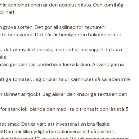
här kombinationen är den absolut bästa. Och kom ihåg –
ll här!
 grova sorten. Det gör all skillnad för texturen!
nte bara varmt. Det här är hemligheten bakom perfekt
, det är mycket persilja, men det är meningen! Ta bara
ska.
tan ger den där underbara friska kicken. Använd gärna
tiga tomater. Jag brukar ta ur kärnhuset så salladen inte
 skinnet är tjockt. Jag älskar den knapriga texturen den
för stark lök, blanda den med lite citronsaft och låt stå 5
st smak. Det är värt att investera i en bra flaska!
! Den där lilla syrligheten balanserar allt så perfekt.
kar börja med 1/2 tsk salt och 1/4 tsk malen svartpeppar,