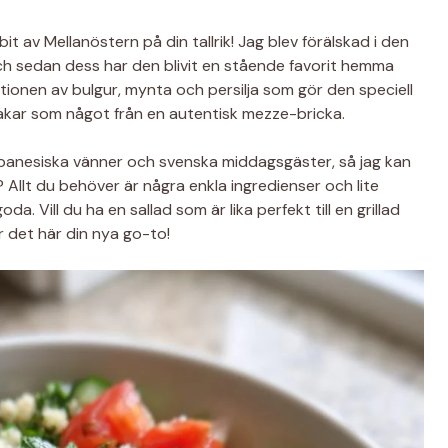
it av Mellanöstern på din tallrik! Jag blev förälskad i den
 och sedan dess har den blivit en stående favorit hemma
tionen av bulgur, mynta och persilja som gör den speciell
makar som något från en autentisk mezze-bricka.
libanesiska vänner och svenska middagsgäster, så jag kan
 Allt du behöver är några enkla ingredienser och lite
. Vill du ha en sallad som är lika perfekt till en grillad
r det här din nya go-to!