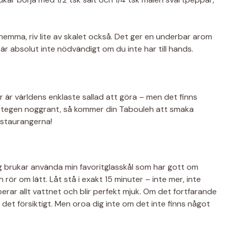
 hemma, riv lite av skalet också. Det ger en underbar arom
är absolut inte nödvändigt om du inte har till hands.
här är världens enklaste sallad att göra – men det finns
a stegen noggrant, så kommer din Tabouleh att smaka
estaurangerna!
jag brukar använda min favoritglasskål som har gott om
rör om lätt. Låt stå i exakt 15 minuter – inte mer, inte
rar allt vattnet och blir perfekt mjuk. Om det fortfarande
rt det försiktigt. Men oroa dig inte om det inte finns något