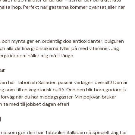
 smälta ihop. Perfekt när gästerna kommer oväntat eller när
lja och mynta ger en ordentlig dos antioxidanter, bulguren
h alla de fina grönsakerna fyller på med vitaminer. Jag
ergikick som håller mig mätt länge.
ar
 den här Tabouleh Salladen passar verkligen överallt! Den är
kling som till en vegetarisk buffé. Och den blir bara godare ju
 i förväg när du har middagsgäster. Min pojkvän brukar
n ta med till jobbet dagen efter!
d
serna som gör den här Tabouleh Salladen så speciell. Jag har