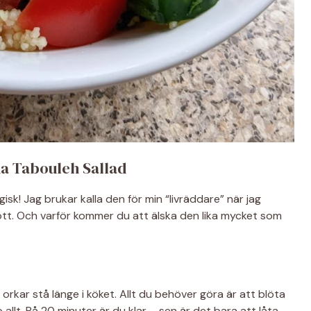
a Tabouleh Sallad
isk! Jag brukar kalla den för min “livräddare” när jag
ott. Och varför kommer du att älska den lika mycket som
 orkar stå länge i köket. Allt du behöver göra är att blöta
allt. På 20 minuter är du klar – sen är det bara att låta