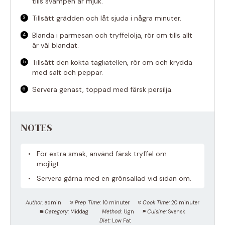
tills svampen är mjuk.
Tillsätt grädden och låt sjuda i några minuter.
Blanda i parmesan och tryffelolja, rör om tills allt
är väl blandat.
Tillsätt den kokta tagliatellen, rör om och krydda
med salt och peppar.
Servera genast, toppad med färsk persilja.
NOTES
För extra smak, använd färsk tryffel om
möjligt.
Servera gärna med en grönsallad vid sidan om.
Author:
admin
Prep Time:
10 minuter
Cook Time:
20 minuter
Category:
Middag
Method:
Ugn
Cuisine:
Svensk
Diet:
Low Fat