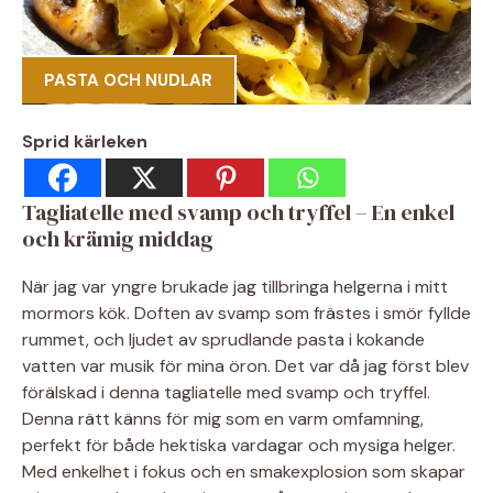
PASTA OCH NUDLAR
Sprid kärleken
Tagliatelle med svamp och tryffel – En enkel
och krämig middag
När jag var yngre brukade jag tillbringa helgerna i mitt
mormors kök. Doften av svamp som frästes i smör fyllde
rummet, och ljudet av sprudlande pasta i kokande
vatten var musik för mina öron. Det var då jag först blev
förälskad i denna tagliatelle med svamp och tryffel.
Denna rätt känns för mig som en varm omfamning,
perfekt för både hektiska vardagar och mysiga helger.
Med enkelhet i fokus och en smakexplosion som skapar