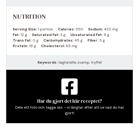
NUTRITION
Serving Size:
1 portion
Calories:
350
Sodium:
420 mg
Fat:
12 g
Saturated Fat:
3 g
Unsaturated Fat:
9 g
Trans Fat:
0 g
Carbohydrates:
45 g
Fiber:
5 g
Protein:
18 g
Cholesterol:
65 mg
Keywords:
tagliatelle, svamp, tryffel
Har du gjort det här receptet?
Dela ett foto och tagga oss – vi längtar efter att se vad du har
gjort!