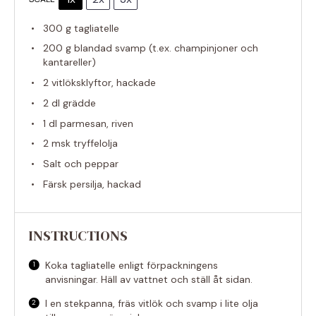
300 g
tagliatelle
200 g
blandad svamp (t.ex. champinjoner och
kantareller)
2
vitlöksklyftor, hackade
2
dl grädde
1
dl parmesan, riven
2
msk tryffelolja
Salt och peppar
Färsk persilja, hackad
INSTRUCTIONS
Koka tagliatelle enligt förpackningens
anvisningar. Häll av vattnet och ställ åt sidan.
I en stekpanna, fräs vitlök och svamp i lite olja