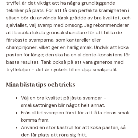
tryffel, är det viktigt att ha några grundläggande
tekniker på plats. För att få den perfekta krämigheten i
såsen bör du använda färsk grädde av bra kvalitet, och
självfallet, välj svamp med omsorg. Jag rekommenderar
att besöka lokala grönsakshandlare för att hitta de
färskaste svamparna, som kantareller eller
champinjoner, vilket ger en härlig smak. Undvik att koka
pastan för länge; den ska ha en al dente-konsistens för
bästa resultat. Tänk också på att vara generös med
tryffeloljan – det är nyckeln till en djup smakprofil.
Mina bästa tips och tricks
Välj en bra kvalitet på jästa svampar –
smaksättningen blir något helt annat.
Fräs alltid svampen först för att låta deras smak
komma fram.
Använd en stor kastrull för att koka pastan, så
den får plats att röra sig fritt.