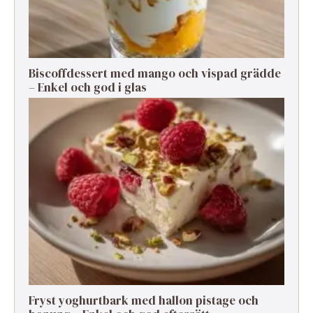
Biscoffdessert med mango och vispad grädde
– Enkel och god i glas
Fryst yoghurtbark med hallon pistage och