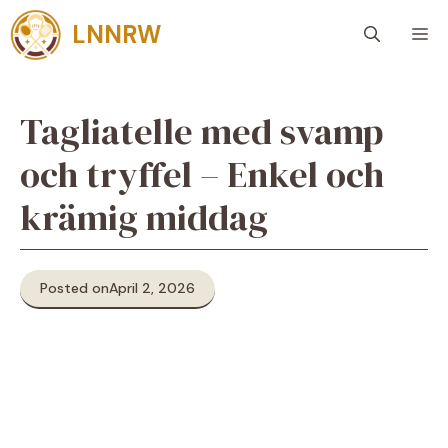
Skip
LNNRW
M
to
content
Tagliatelle med svamp
och tryffel – Enkel och
krämig middag
Posted on
April 2, 2026