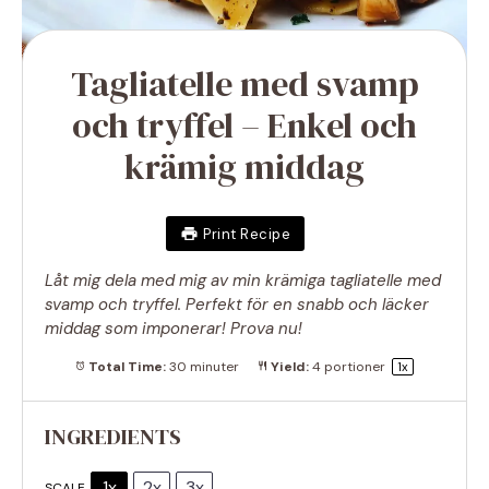
Tagliatelle med svamp
och tryffel – Enkel och
krämig middag
Print Recipe
Låt mig dela med mig av min krämiga tagliatelle med
svamp och tryffel. Perfekt för en snabb och läcker
middag som imponerar! Prova nu!
Total Time:
30 minuter
Yield:
4
portioner
1
x
INGREDIENTS
1x
2x
3x
SCALE