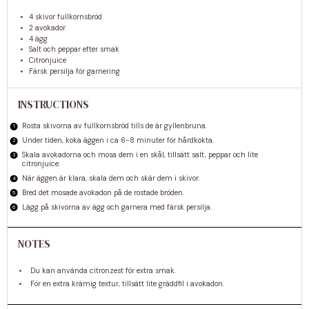
4
skivor fullkornsbröd
2
avokador
4
ägg
Salt och peppar efter smak
Citronjuice
Färsk persilja för garnering
INSTRUCTIONS
Rosta skivorna av fullkornsbröd tills de är gyllenbruna.
Under tiden, koka äggen i ca 6-8 minuter för hårdkokta.
Skala avokadorna och mosa dem i en skål, tillsätt salt, peppar och lite
citronjuice.
När äggen är klara, skala dem och skär dem i skivor.
Bred det mosade avokadon på de rostade bröden.
Lägg på skivorna av ägg och garnera med färsk persilja.
NOTES
Du kan använda citronzest för extra smak.
För en extra krämig textur, tillsätt lite gräddfil i avokadon.