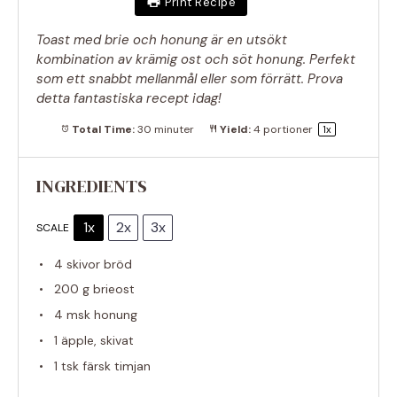
Print Recipe
Toast med brie och honung är en utsökt
kombination av krämig ost och söt honung. Perfekt
som ett snabbt mellanmål eller som förrätt. Prova
detta fantastiska recept idag!
Total Time:
30 minuter
Yield:
4
portioner
1
x
INGREDIENTS
1x
2x
3x
SCALE
4
skivor bröd
200 g
brieost
4
msk honung
1
äpple, skivat
1
tsk färsk timjan