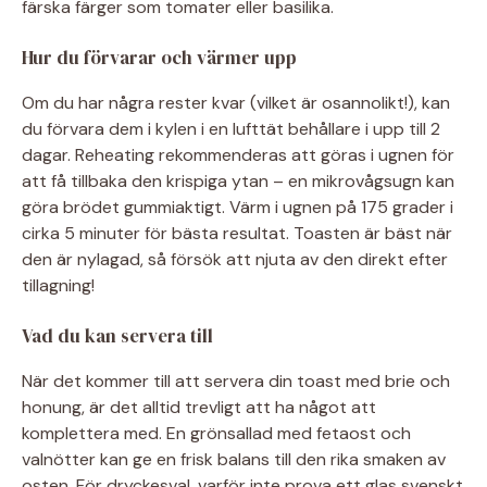
färska färger som tomater eller basilika.
Hur du förvarar och värmer upp
Om du har några rester kvar (vilket är osannolikt!), kan
du förvara dem i kylen i en lufttät behållare i upp till 2
dagar. Reheating rekommenderas att göras i ugnen för
att få tillbaka den krispiga ytan – en mikrovågsugn kan
göra brödet gummiaktigt. Värm i ugnen på 175 grader i
cirka 5 minuter för bästa resultat. Toasten är bäst när
den är nylagad, så försök att njuta av den direkt efter
tillagning!
Vad du kan servera till
När det kommer till att servera din toast med brie och
honung, är det alltid trevligt att ha något att
komplettera med. En grönsallad med fetaost och
valnötter kan ge en frisk balans till den rika smaken av
osten. För dryckesval, varför inte prova ett glas svenskt