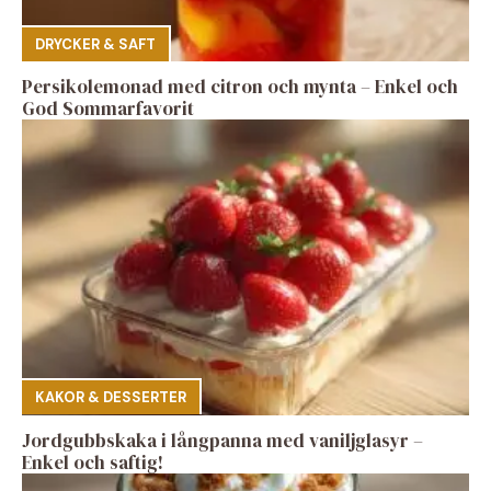
DRYCKER & SAFT
Persikolemonad med citron och mynta – Enkel och
God Sommarfavorit
KAKOR & DESSERTER
Jordgubbskaka i långpanna med vaniljglasyr –
Enkel och saftig!