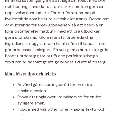
Innan du sätter igång med att laga din toast med brie
och honung, finns det ett par saker som kan göra din
upplevelse ännu bättre. För det första, satsa på
kvalitetsbrie som helst är svensk eller fransk. Denna ost
är avgörande för smakupplevelsen, så att besöka en
lokal ostaffär eller matbutik med ett bra utbud kan
göra stor skillnad. Glöm inte att förbereda dina
ingredienser noggrant och ha allt nära till hands – det
gör processen smidigare. En vanlig miss är att inte grilla
brödet ordentligt; för att få den perfekta krispiga
texturen är det viktigt att ge brödet tid att få fin färg.
Mina bästa tips och tricks
Använd gärna surdegsbröd för en extra
smakdimension.
Prova att ringla över lite balsamico för en lite
syrligare smak.
Toppa med valnötter för en knaprig textur och