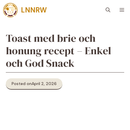
Skip
LNNRW
M
to
content
Toast med brie och
honung recept – Enkel
och God Snack
Posted on
April 2, 2026