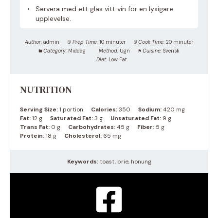
Servera med ett glas vitt vin för en lyxigare
upplevelse.
Author:
admin
Prep Time:
10 minuter
Cook Time:
20 minuter
Category:
Middag
Method:
Ugn
Cuisine:
Svensk
Diet:
Low Fat
NUTRITION
Serving Size:
1 portion
Calories:
350
Sodium:
420 mg
Fat:
12 g
Saturated Fat:
3 g
Unsaturated Fat:
9 g
Trans Fat:
0 g
Carbohydrates:
45 g
Fiber:
5 g
Protein:
18 g
Cholesterol:
65 mg
Keywords:
toast, brie, honung