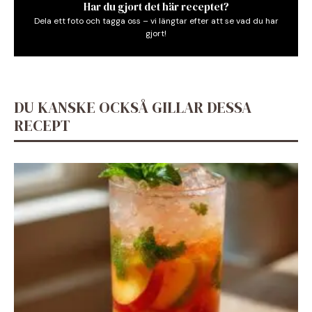
Har du gjort det här receptet?
Dela ett foto och tagga oss – vi längtar efter att se vad du har
gjort!
DU KANSKE OCKSÅ GILLAR DESSA
RECEPT