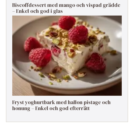
Biscoffdessert med mango och vispad grädde
– Enkel och god i glas
Fryst yoghurtbark med hallon pistage och
honung – Enkel och god efterrätt