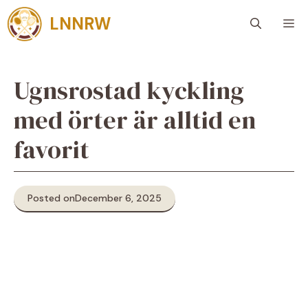
Skip
LNNRW
M
to
content
Ugnsrostad kyckling
med örter är alltid en
favorit
Posted on
December 6, 2025