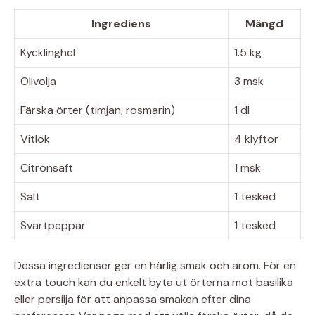
Ingrediens
Mängd
Kycklinghel
1.5 kg
Olivolja
3 msk
Färska örter (timjan, rosmarin)
1 dl
Vitlök
4 klyftor
Citronsaft
1 msk
Salt
1 tesked
Svartpeppar
1 tesked
Dessa ingredienser ger en härlig smak och arom. För en
extra touch kan du enkelt byta ut örterna mot basilika
eller persilja för att anpassa smaken efter dina